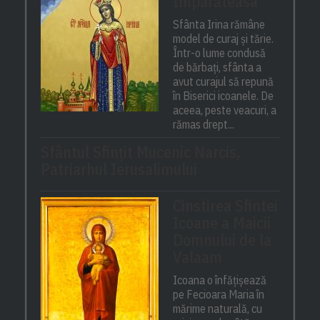
Împărăteasa
Sfânta Irina rămâne
model de curaj și tărie.
Într-o lume condusă
de bărbați, sfânta a
avut curajul să repună
în Biserici icoanele. De
aceea, peste veacuri, a
rămas drept...
Sfântul Sfinţit Mucenic Narcis,
Patriarhul Ierusalimului
Cinstirea Sfintei
Icoane a Maicii
Domnului de la
Valaam
Icoana o înfățișează
pe Fecioara Maria în
mărime naturală, cu