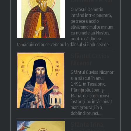
Cuviosul Dometie
intrând într-o peșteră,
petrecea acolo
săvârșind multe minuni
cu numele lui Hristos,
pentru că dădea
tămăduiri celor ce veneau la dânsul și îi aducea de...
Sfântul Cuvios
Nicanor
Sfântul Cuvios Nicanor
s-a născut în anul
1491, în Tesalonic.
Părinții săi, Ioan și
Maria, doi credincioși
înstăriți, au întâmpinat
mari greutăți în a
dobândi prunci....
Sfânta Irina,