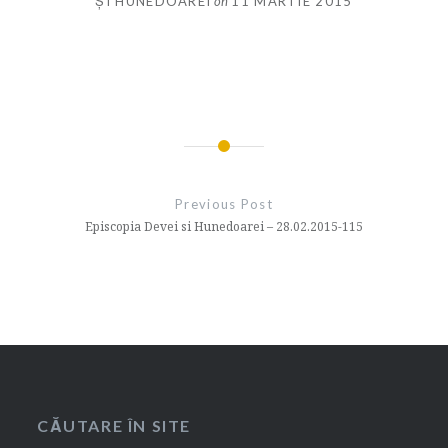
ȘI HUNEDOAREI
on
11 MARTIE 2015
Navigare
în
Previous Post
articole
Episcopia Devei si Hunedoarei – 28.02.2015-115
CĂUTARE ÎN SITE