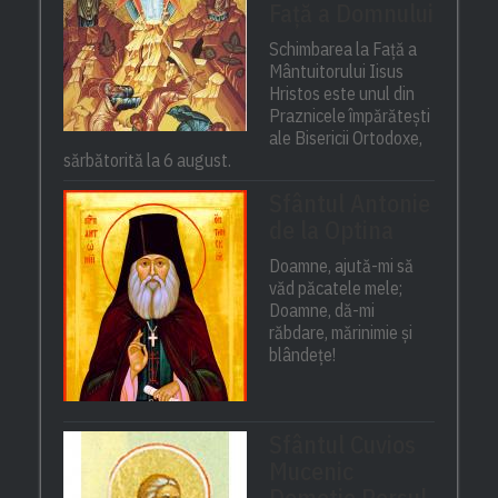
Față a Domnului
Schimbarea la Față a
Mântuitorului Iisus
Hristos este unul din
Praznicele împărătești
ale Bisericii Ortodoxe,
sărbătorită la 6 august.
Sfântul Antonie
de la Optina
Doamne, ajută-mi să
văd păcatele mele;
Doamne, dă-mi
răbdare, mărinimie şi
blândeţe!
Sfântul Cuvios
Mucenic
Dometie Persul