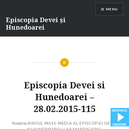
Skip
MENU
to
content
Episcopia Devei și
Hunedoarei
Episcopia Devei si
Hunedoarei –
28.02.2015-115
Posted by
BIROUL MASS-MEDIA AL EPISCOPIEI DEVEI