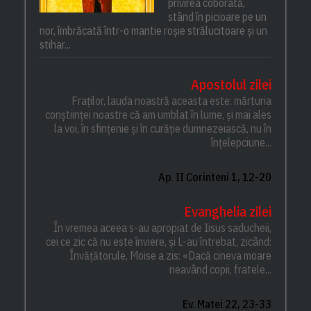
privirea coborâtă,
stând în picioare pe un
nor, îmbrăcată într-o mantie roșie strălucitoare și un
stihar...
Apostolul zilei
Fraților, lauda noastră aceasta este: mărturia
conștiinței noastre că am umblat în lume, și mai ales
la voi, în sfințenie și în curăție dumnezeiască, nu în
înțelepciune...
Ap. II Corinteni 1, 12-20
Evanghelia zilei
În vremea aceea s-au apropiat de Iisus saducheii,
cei ce zic că nu este înviere, și L-au întrebat, zicând:
Învățătorule, Moise a zis: «Dacă cineva moare
neavând copii, fratele...
Ev. Matei 22, 23-33