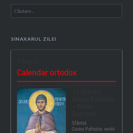
Caută
după:
SINAXARUL ZILEI
7 August
Calendar ortodox
✝) Sfântul
Cuvios Pafnutie
– Pârvu
Zugravul
Sfântul
Cuvios Pafnutie, vestit