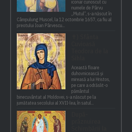
iconar cunoscut cu
numele de Pârvu
„Mutul”, s-a născut în
Câmpulung Muscel, la 12 octombrie 1657, ca fiu al
preotului Ioan Pârvescu...
✝) Sfânta
Cuvioasă
Teodora de la
Sihla
Această floare
duhovnicească și
mireasă a lui Hristos,
pe care a odrăslit-o
pământul
binecuvântat al Moldovei, s-a născut pe la
jumătatea secolului al XVII-lea, în satul...
După-
prăznuirea
Schimbării la