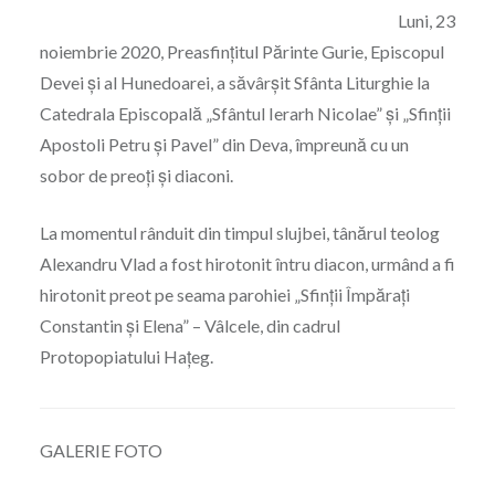
Luni, 23
noiembrie 2020, Preasfințitul Părinte Gurie, Episcopul
Devei și al Hunedoarei, a săvârșit Sfânta Liturghie la
Catedrala Episcopală „Sfântul Ierarh Nicolae” și „Sfinții
Apostoli Petru și Pavel” din Deva, împreună cu un
sobor de preoți și diaconi.
La momentul rânduit din timpul slujbei, tânărul teolog
Alexandru Vlad a fost hirotonit întru diacon, urmând a fi
hirotonit preot pe seama parohiei „Sfinții Împărați
Constantin și Elena” – Vâlcele, din cadrul
Protopopiatului Hațeg.
GALERIE FOTO