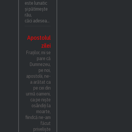
este lunatic
și pătimește
rău,
căci adesea...
Apostolul
zilei
Fraților, mi se
pare că
Dumnezeu,
pe noi,
apostolii, ne-
a arătat ca
pe cei din
urmă oameni,
ca pe niște
osândiți la
moarte,
fiindcă ne-am
făcut
priveliște