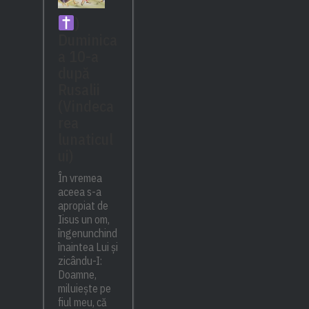
)
Duminica
a 10-a
după
Rusalii
(Vindeca
rea
lunaticul
ui)
În vremea
aceea s-a
apropiat de
Iisus un om,
îngenunchind
înaintea Lui și
zicându-I:
Doamne,
miluiește pe
fiul meu, că