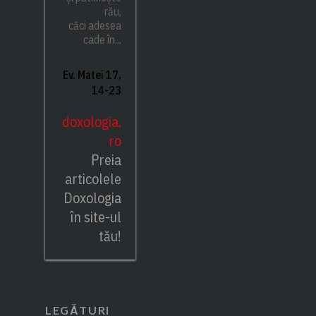
rău,
căci adesea
cade în...
Ev. Matei 17,
14-23
doxologia.
ro
Preia
articolele
Doxologia
în site-ul
tău!
LEGĂTURI