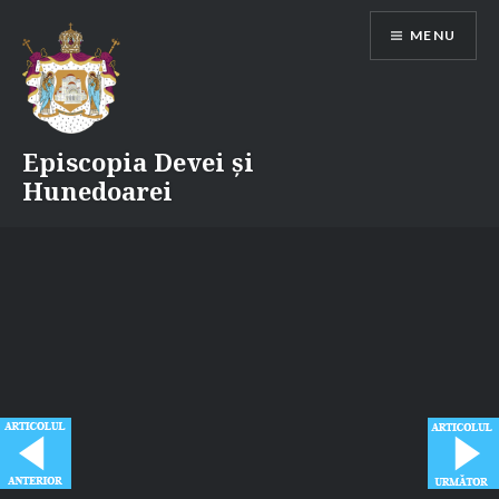
Skip
MENU
to
content
Episcopia Devei și
Hunedoarei