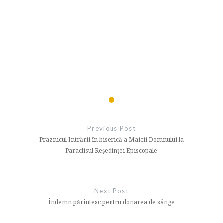
Navigare
în
Previous Post
articole
Praznicul Intrării în biserică a Maicii Domnului la
Paraclisul Reședinței Episcopale
Next Post
Îndemn părintesc pentru donarea de sânge