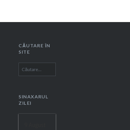
CĂUTARE ÎN
SITE
Caută
după:
SINAXARUL
ZILEI
9 August