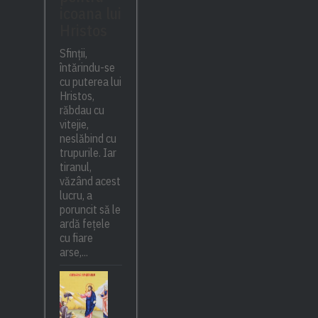
icoana lui
Hristos
Sfinții,
întărindu-se
cu puterea lui
Hristos,
răbdau cu
vitejie,
neslăbind cu
trupurile. Iar
tiranul,
văzând acest
lucru, a
poruncit să le
ardă fețele
cu fiare
arse,...