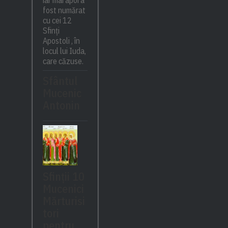
iar mai apoi a
fost numărat
cu cei 12
Sfinți
Apostoli , în
locul lui Iuda,
care căzuse.
Sfântul
Mucenic
Antonin
Sfinții 10
Mucenici
Mărturisi
tori
pentru