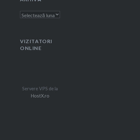
Arhivă
VIZITATORI
ONLINE
Servere VPS de la
HostX.ro