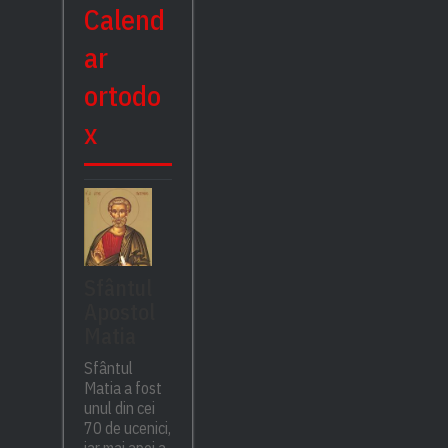
Calend
ar
ortodo
x
Sfântul
Apostol
Matia
Sfântul
Matia a fost
unul din cei
70 de ucenici,