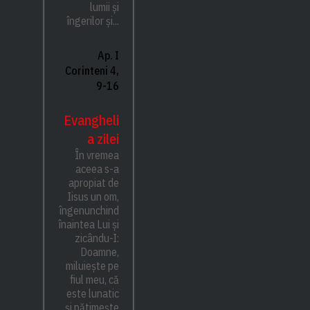
lumii și
îngerilor și...
Ap. I
Corinteni 4,
9-16
Evangheli
a zilei
În vremea
aceea s-a
apropiat de
Iisus un om,
îngenunchind
înaintea Lui și
zicându-I:
Doamne,
miluiește pe
fiul meu, că
este lunatic
și pătimește