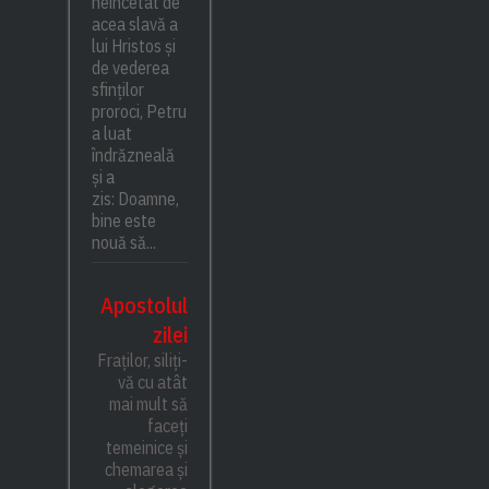
neîncetat de
acea slavă a
lui Hristos și
de vederea
sfinților
proroci, Petru
a luat
îndrăzneală
și a
zis: Doamne,
bine este
nouă să...
Apostolul
zilei
Fraților, siliți-
vă cu atât
mai mult să
faceți
temeinice și
chemarea și