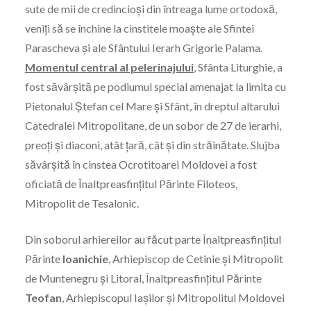
sute de mii de credincioși din întreaga lume ortodoxă,
veniți să se închine la cinstitele moaște ale Sfintei
Parascheva și ale Sfântului Ierarh Grigorie Palama.
Momentul central al pelerinajului
, Sfânta Liturghie, a
fost săvârșită pe podiumul special amenajat la limita cu
Pietonalul Ștefan cel Mare și Sfânt, în dreptul altarului
Catedralei Mitropolitane, de un sobor de 27 de ierarhi,
preoți și diaconi, atât țară, cât și din străinătate. Slujba
săvârșită în cinstea Ocrotitoarei Moldovei a fost
oficiată de Înaltpreasfinţitul Părinte Filoteos,
Mitropolit de Tesalonic.
Din soborul arhiereilor au făcut parte Înaltpreasfinţitul
Părinte
Ioanichie
, Arhiepiscop de Cetinie şi Mitropolit
de Muntenegru şi Litoral, Înaltpreasfinţitul Părinte
Teofan
, Arhiepiscopul Iaşilor şi Mitropolitul Moldovei