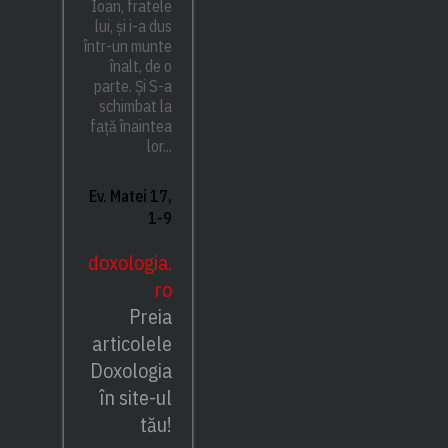
Ioan, fratele
lui, și i-a dus
într-un munte
înalt, de o
parte. Și S-a
schimbat la
față înaintea
lor...
Ev. Matei 17,
1-9
doxologia.
ro
Preia
articolele
Doxologia
în site-ul
tău!