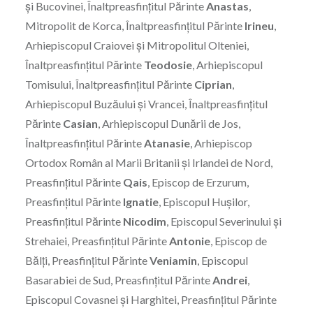
şi Bucovinei, Înaltpreasfinţitul Părinte
Anastas
,
Mitropolit de Korca, Înaltpreasfinţitul Părinte
Irineu
,
Arhiepiscopul Craiovei şi Mitropolitul Olteniei,
Înaltpreasfinţitul Părinte
Teodosie
, Arhiepiscopul
Tomisului, Înaltpreasfinţitul Părinte
Ciprian
,
Arhiepiscopul Buzăului şi Vrancei, Înaltpreasfinţitul
Părinte
Casian
, Arhiepiscopul Dunării de Jos,
Înaltpreasfinţitul Părinte
Atanasie
, Arhiepiscop
Ortodox Român al Marii Britanii şi Irlandei de Nord,
Preasfinţitul Părinte
Qais
, Episcop de Erzurum,
Preasfinţitul Părinte
Ignatie
, Episcopul Huşilor,
Preasfinţitul Părinte
Nicodim
, Episcopul Severinului şi
Strehaiei, Preasfinţitul Părinte
Antonie
, Episcop de
Bălți, Preasfinţitul Părinte
Veniamin
, Episcopul
Basarabiei de Sud, Preasfinţitul Părinte
Andrei
,
Episcopul Covasnei şi Harghitei, Preasfinţitul Părinte