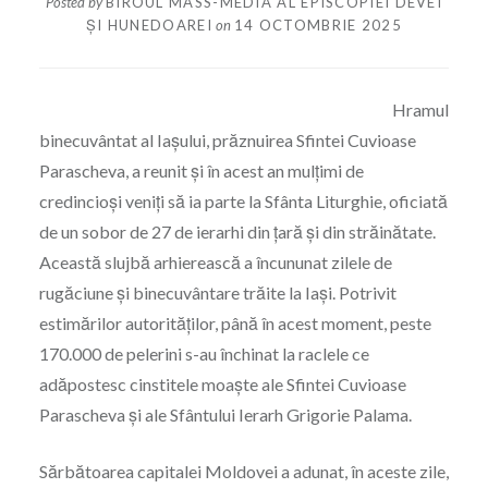
Posted by
BIROUL MASS-MEDIA AL EPISCOPIEI DEVEI
ȘI HUNEDOAREI
on
14 OCTOMBRIE 2025
Hramul
binecuvântat al Iașului, prăznuirea Sfintei Cuvioase
Parascheva, a reunit și în acest an mulțimi de
credincioși veniți să ia parte la Sfânta Liturghie, oficiată
de un sobor de 27 de ierarhi din țară și din străinătate.
Această slujbă arhierească a încununat zilele de
rugăciune și binecuvântare trăite la Iași. Potrivit
estimărilor autorităților, până în acest moment, peste
170.000 de pelerini s-au închinat la raclele ce
adăpostesc cinstitele moaște ale Sfintei Cuvioase
Parascheva și ale Sfântului Ierarh Grigorie Palama.
Sărbătoarea capitalei Moldovei a adunat, în aceste zile,