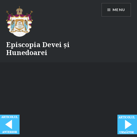
Skip
MENU
to
content
Episcopia Devei și
Hunedoarei