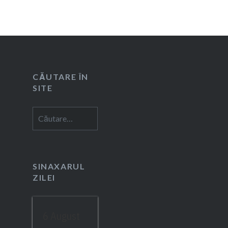
CĂUTARE ÎN
SITE
Caută
după:
SINAXARUL
ZILEI
6 August