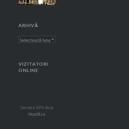
ARHIVĂ
Arhivă
VIZITATORI
ONLINE
Servere VPS de la
HostX.ro