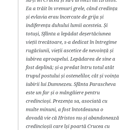
Ea a trăit în vremuri grele, când credința
și evlavia erau încercate de grija și
indiferența duhului lumii acesteia. Și
totuși, Sfânta a lepădat deșertăciunea
vieții trecătoare, s-a dedicat în întregime
rugăciunii, vieții ascetice de nevoință și
iubirea aproapelui. Lepădarea de sine a
fost deplină; și-a predat întru totul atât
trupul postului și ostenelilor, cât și voința
iubirii lui Dumnezeu. Sfânta Parascheva
este un far și o mângâiere pentru
credincioși. Prezența sa, asociată cu
multe minuni, a fost întotdeauna o
dovadă vie că Hristos nu-și abandonează
credincioșii care își poartă Crucea cu