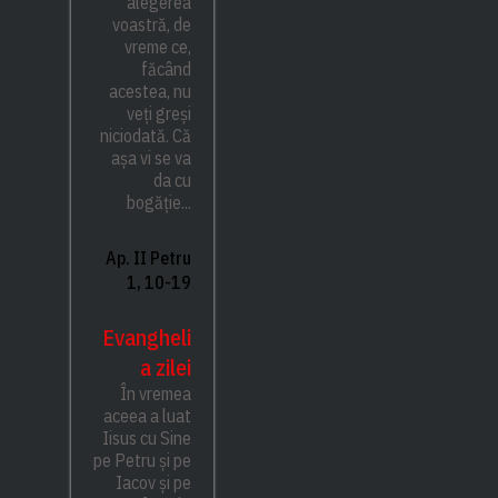
alegerea
voastră, de
vreme ce,
făcând
acestea, nu
veți greși
niciodată. Că
așa vi se va
da cu
bogăție...
Ap. II Petru
1, 10-19
Evangheli
a zilei
În vremea
aceea a luat
Iisus cu Sine
pe Petru și pe
Iacov și pe