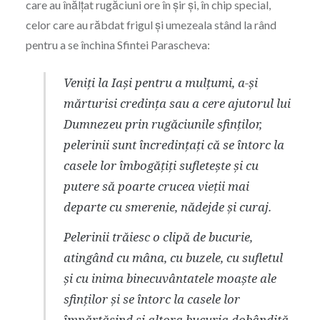
care au înălțat rugăciuni ore în șir și, în chip special,
celor care au răbdat frigul și umezeala stând la rând
pentru a se închina Sfintei Parascheva:
Veniți la Iași pentru a mulțumi, a-și
mărturisi credința sau a cere ajutorul lui
Dumnezeu prin rugăciunile sfinților,
pelerinii sunt încredințați că se întorc la
casele lor îmbogățiți sufletește și cu
putere să poarte crucea vieții mai
departe cu smerenie, nădejde și curaj.
Pelerinii trăiesc o clipă de bucurie,
atingând cu mâna, cu buzele, cu sufletul
și cu inima binecuvântatele moaște ale
sfinților și se întorc la casele lor
împărtășind și altora bucuria dobândită.