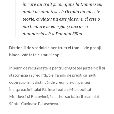
în care au trăit și au ajuns la Dumnezeu,
ambii ne amintesc că Ortodoxia nu este
teorie, ci viață; nu este ﬁlozoﬁe, ci este o
participare la energia și lucrarea
dumnezeiască a Duhului Sfânt.
Distincții de vrednicie pentru trei familii de preoți
binecuvântate cu mulți copii
În semn de recunoaștere pentru dragostea jertfelnică și
statornicia în credință, trei familii de preoți cu mulți
copii au primit distincții de vrednicie din partea
Înaltpreasfințitului Părinte Teofan, Mitropolitul
Moldovei și Bucovinei, în cadrul sărbătorii hramului
Sfintei Cuvioase Parascheva.