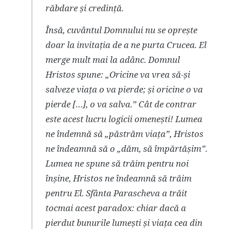
răbdare și credință.
Însă, cuvântul Domnului nu se oprește
doar la invitația de a ne purta Crucea. El
merge mult mai la adânc. Domnul
Hristos spune: „Oricine va vrea să-și
salveze viața o va pierde; și oricine o va
pierde […], o va salva.” Cât de contrar
este acest lucru logicii omenești! Lumea
ne îndemnă să „păstrăm viața”, Hristos
ne îndeamnă să o „dăm, să împărtășim”.
Lumea ne spune să trăim pentru noi
înșine, Hristos ne îndeamnă să trăim
pentru El. Sfânta Parascheva a trăit
tocmai acest paradox: chiar dacă a
pierdut bunurile lumești și viața cea din