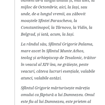
oameni de-a lungul anului și, mai ales, la
mijloc de Octombrie, aici, la Iași, sau
unde, de-a lungul vremii, au zăbovit
moaștele Sfintei Parascheva, la
Constantinopol, la Târnovo, la Vidin, la
Belgrad, și iată, acum, la Iași.
La rândul său, Sfântul Grigorie Palama,
mare ascet în Sfântul Munte Athos,
teolog și arhiepiscop de Tesalonic, trăitor
în veacul al XIV-lea, ne grăiește, peste
veacuri, câteva lucruri esențiale, valabile
atunci, valabile astăzi.
Sfântul Grigorie mărturisește măreția
omului ca făptură a lui Dumnezeu. Omul
este fiu al lui Dumnezeu, este prieten al