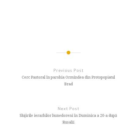
Navigare
în
Previous Post
articole
Cerc Pastoral în parohia Ormindea din Protopopiatul
Brad
Next Post
Slujirile ierarhilor hunedoreni în Duminica a 20-a după
Rusalii