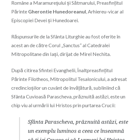
Române a Maramureşului şi Sătmarului, Preasfinţitul
Părinte
Gherontie Hunedoreanul
, Arhiereu-vicar al
Episcopiei Devei şi Hunedoarei.
Răspunsurile de la Sfânta Liturghie au fost oferite în
acest an de către Corul „Sanctus” al Catedralei
Mitropolitane din Iași, dirijat de Mirel Nechita.
După citirea Sfintei Evanghelii, Înaltpreasfințitul
Părinte Filotheos, Mitropolitul Tesalonicului, a adresat
credincioșilor un cuvânt de învățătură, subliniind că
Sfânta Cuvioasă Parascheva, prăznuită astăzi, este un
chip viu al urmării lui Hristos prin purtarea Crucii:
Sfânta Parascheva, prăznuită astăzi, este
un exemplu luminos a ceea ce înseamnă
să-ți iei Crucea și să-I urmezi lui Hristos.