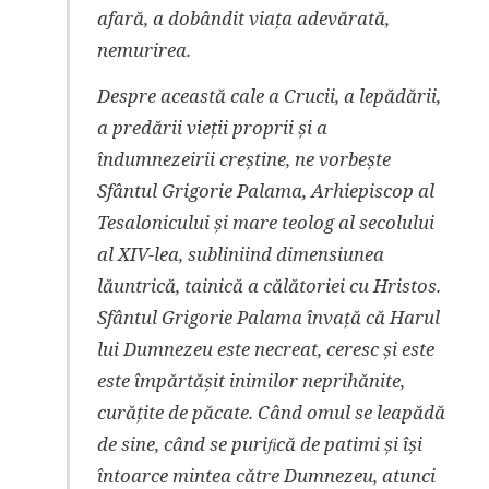
afară, a dobândit viața adevărată,
nemurirea.
Despre această cale a Crucii, a lepădării,
a predării vieții proprii și a
îndumnezeirii creștine, ne vorbește
Sfântul Grigorie Palama, Arhiepiscop al
Tesalonicului și mare teolog al secolului
al XIV-lea, subliniind dimensiunea
lăuntrică, tainică a călătoriei cu Hristos.
Sfântul Grigorie Palama învață că Harul
lui Dumnezeu este necreat, ceresc și este
este împărtășit inimilor neprihănite,
curățite de păcate. Când omul se leapădă
de sine, când se puriﬁcă de patimi și își
întoarce mintea către Dumnezeu, atunci