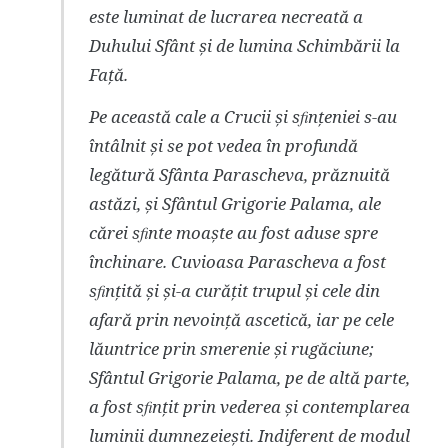
este luminat de lucrarea necreată a
Duhului Sfânt și de lumina Schimbării la
Față.
Pe această cale a Crucii și sﬁnțeniei s-au
întâlnit și se pot vedea în profundă
legătură Sfânta Parascheva, prăznuită
astăzi, și Sfântul Grigorie Palama, ale
cărei sﬁnte moaște au fost aduse spre
închinare. Cuvioasa Parascheva a fost
sﬁnțită și și-a curățit trupul și cele din
afară prin nevoință ascetică, iar pe cele
lăuntrice prin smerenie și rugăciune;
Sfântul Grigorie Palama, pe de altă parte,
a fost sﬁnțit prin vederea și contemplarea
luminii dumnezeiești. Indiferent de modul