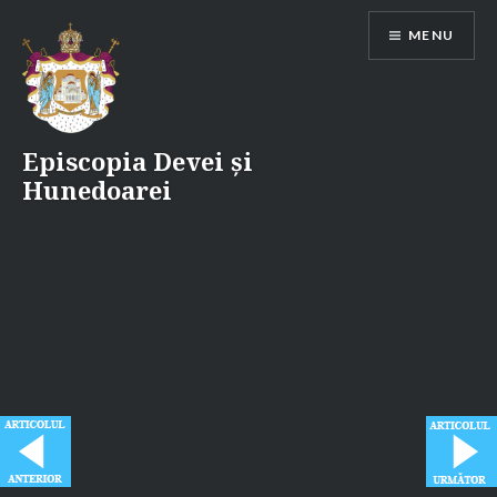
Skip
MENU
to
content
Episcopia Devei și
Hunedoarei