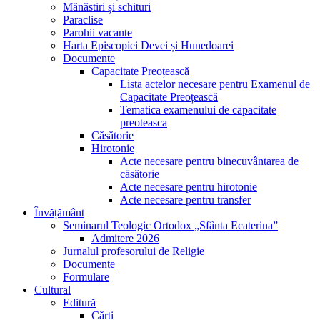
Mănăstiri și schituri
Paraclise
Parohii vacante
Harta Episcopiei Devei și Hunedoarei
Documente
Capacitate Preoțească
Lista actelor necesare pentru Examenul de
Capacitate Preoțească
Tematica examenului de capacitate
preoteasca
Căsătorie
Hirotonie
Acte necesare pentru binecuvântarea de
căsătorie
Acte necesare pentru hirotonie
Acte necesare pentru transfer
Învățământ
Seminarul Teologic Ortodox „Sfânta Ecaterina”
Admitere 2026
Jurnalul profesorului de Religie
Documente
Formulare
Cultural
Editură
Cărți