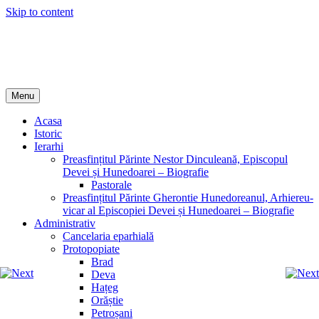
Skip to content
Episcopia Devei și Hunedoarei
Menu
Acasa
Istoric
Ierarhi
Preasfințitul Părinte Nestor Dinculeană, Episcopul
Devei și Hunedoarei – Biografie
Pastorale
Preasfințitul Părinte Gherontie Hunedoreanul, Arhiereu-
vicar al Episcopiei Devei și Hunedoarei – Biografie
Administrativ
Cancelaria eparhială
Protopopiate
Brad
Deva
Hațeg
Orăștie
Petroșani