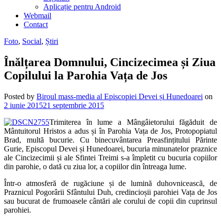
Aplicație pentru Android
Webmail
Contact
Foto
,
Social
,
Știri
Înălțarea Domnului, Cincizecimea și Ziua
Copilului la Parohia Vața de Jos
Posted by
Biroul mass-media al Episcopiei Devei și Hunedoarei
on
2 iunie 2015
21 septembrie 2015
Trimiterea în lume a Mângâietorului făgăduit de
Mântuitorul Hristos a adus și în Parohia Vața de Jos, Protopopiatul
Brad, multă bucurie. Cu binecuvântarea Preasfințitului Părinte
Gurie, Episcopul Devei și Hunedoarei, bucuria minunatelor praznice
ale Cincizecimii și ale Sfintei Treimi s-a împletit cu bucuria copiilor
din parohie, o dată cu ziua lor, a copiilor din întreaga lume.
Într-o atmosferă de rugăciune și de lumină duhovnicească, de
Praznicul Pogorârii Sfântului Duh, credincioșii parohiei Vața de Jos
sau bucurat de frumoasele cântări ale corului de copii din cuprinsul
parohiei.