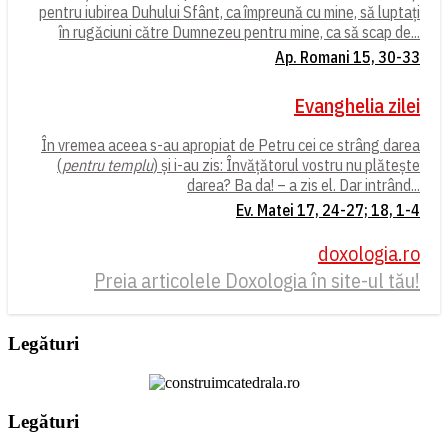
pentru iubirea Duhului Sfânt, ca împreună cu mine, să luptați
în rugăciuni către Dumnezeu pentru mine, ca să scap de...
Ap. Romani 15, 30-33
Evanghelia zilei
În vremea aceea s-au apropiat de Petru cei ce strâng darea
(
pentru templu
) și i-au zis: Învățătorul vostru nu plătește
darea? Ba da! – a zis el. Dar intrând...
Ev. Matei 17, 24-27; 18, 1-4
doxologia.ro
Preia articolele Doxologia în site-ul tău!
Legături
Legături