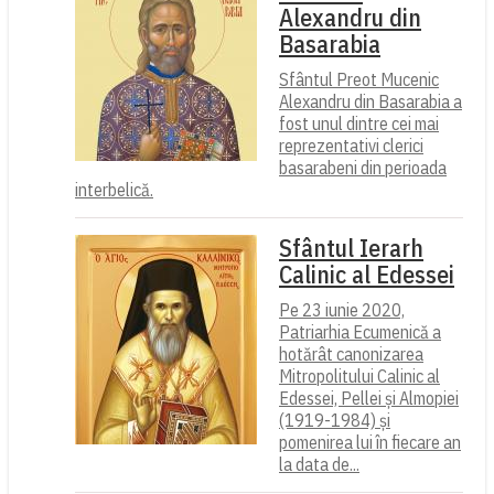
Alexandru din
Basarabia
Sfântul Preot Mucenic
Alexandru din Basarabia a
fost unul dintre cei mai
reprezentativi clerici
basarabeni din perioada
interbelică.
Sfântul Ierarh
Calinic al Edessei
Pe 23 iunie 2020,
Patriarhia Ecumenică a
hotărât canonizarea
Mitropolitului Calinic al
Edessei, Pellei și Almopiei
(1919-1984) și
pomenirea lui în fiecare an
la data de...