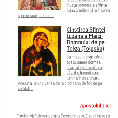
învăța popoarele sfânta
bună credință și le întărea
spre nevoințele cele...
Cinstirea Sfintei
Icoane a Maicii
Domnului de pe
Tolga (Tolgska)
La miezul nopții, când
toată lumea dormea,
sfântul s-a trezit și a
văzut o lumină care
lumina întreg ținutul.
Aceasta lumină venea de la o coloană de foc de pe
celălalt...
Apostolul zilei
Fraților, vă îndemn, pentru Domnul nostru Iisus Hristos și