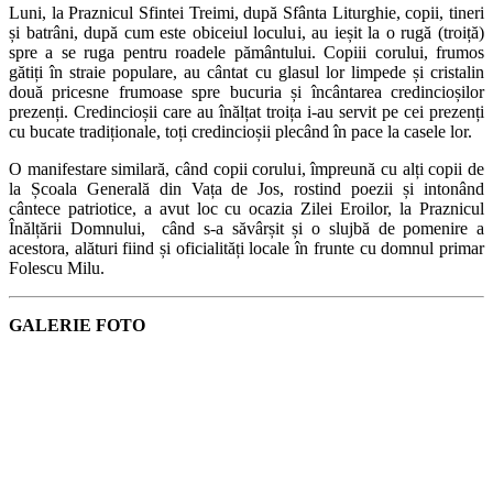
Luni, la Praznicul Sfintei Treimi, după Sfânta Liturghie, copii, tineri
și batrâni, după cum este obiceiul locului, au ieșit la o rugă (troiță)
spre a se ruga pentru roadele pământului. Copiii corului, frumos
gătiți în straie populare, au cântat cu glasul lor limpede și cristalin
două pricesne frumoase spre bucuria și încântarea credincioșilor
prezenți. Credincioșii care au înălțat troița i-au servit pe cei prezenți
cu bucate tradiționale, toți credincioșii plecând în pace la casele lor.
O manifestare similară, când copii corului, împreună cu alți copii de
la Școala Generală din Vața de Jos, rostind poezii și intonând
cântece patriotice, a avut loc cu ocazia Zilei Eroilor, la Praznicul
Înălțării Domnului, când s-a săvârșit și o slujbă de pomenire a
acestora, alături fiind și oficialități locale în frunte cu domnul primar
Folescu Milu.
GALERIE FOTO