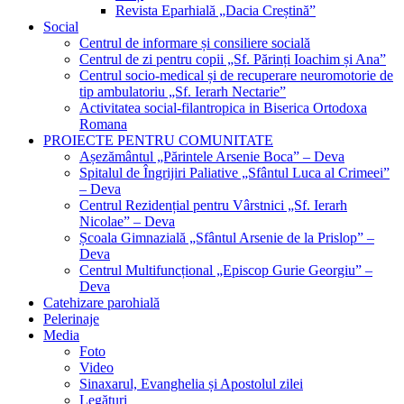
Revista Eparhială „Dacia Creștină”
Social
Centrul de informare și consiliere socială
Centrul de zi pentru copii „Sf. Părinți Ioachim și Ana”
Centrul socio-medical și de recuperare neuromotorie de
tip ambulatoriu „Sf. Ierarh Nectarie”
Activitatea social-filantropica in Biserica Ortodoxa
Romana
PROIECTE PENTRU COMUNITATE
Așezământul „Părintele Arsenie Boca” – Deva
Spitalul de Îngrijiri Paliative „Sfântul Luca al Crimeei”
– Deva
Centrul Rezidențial pentru Vârstnici „Sf. Ierarh
Nicolae” – Deva
Școala Gimnazială „Sfântul Arsenie de la Prislop” –
Deva
Centrul Multifuncțional „Episcop Gurie Georgiu” –
Deva
Catehizare parohială
Pelerinaje
Media
Foto
Video
Sinaxarul, Evanghelia și Apostolul zilei
Legături