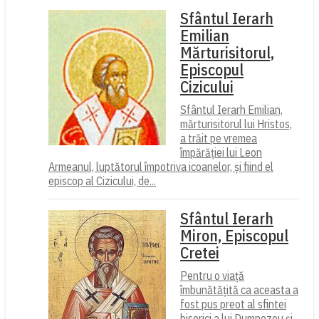
Sfântul Ierarh
Emilian
Mărturisitorul,
Episcopul
Cizicului
Sfântul Ierarh Emilian,
mărturisitorul lui Hristos,
a trăit pe vremea
împărăției lui Leon
Armeanul, luptătorul împotriva icoanelor, și fiind el
episcop al Cizicului, de...
Sfântul Ierarh
Miron, Episcopul
Cretei
Pentru o viață
îmbunătățită ca aceasta a
fost pus preot al sfintei
biserici a lui Dumnezeu și