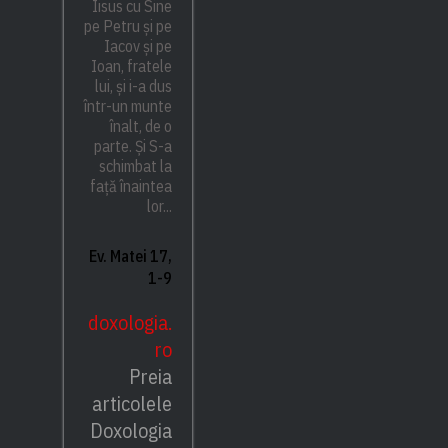
Iisus cu Sine
pe Petru și pe
Iacov și pe
Ioan, fratele
lui, și i-a dus
într-un munte
înalt, de o
parte. Și S-a
schimbat la
față înaintea
lor...
Ev. Matei 17,
1-9
doxologia.
ro
Preia
articolele
Doxologia