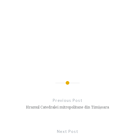
Navigare
în
Previous Post
articole
Hramul Catedralei mitropolitane din Timișoara
Next Post