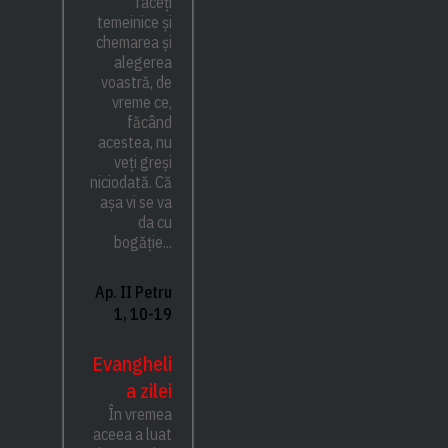
faceți
temeinice și
chemarea și
alegerea
voastră, de
vreme ce,
făcând
acestea, nu
veți greși
niciodată. Că
așa vi se va
da cu
bogăție...
Ap. II Petru
1, 10-19
Evangheli
a zilei
În vremea
aceea a luat