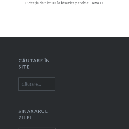
Licitație de pictură la biserica parohiei Deva IX
CĂUTARE ÎN
SITE
Caută
după:
SINAXARUL
ZILEI