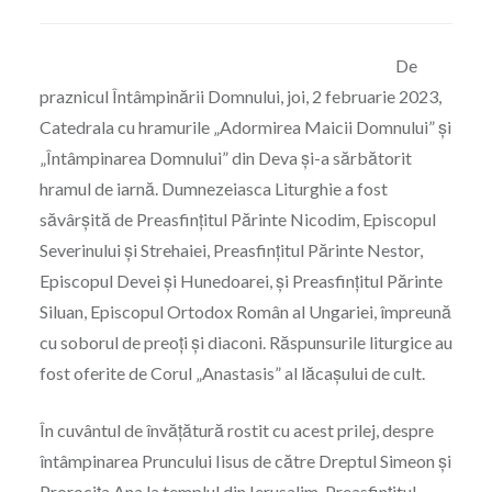
De
praznicul Întâmpinării Domnului, joi, 2 februarie 2023,
Catedrala cu hramurile „Adormirea Maicii Domnului” și
„Întâmpinarea Domnului” din Deva și-a sărbătorit
hramul de iarnă. Dumnezeiasca Liturghie a fost
săvârșită de Preasfințitul Părinte Nicodim, Episcopul
Severinului și Strehaiei, Preasfințitul Părinte Nestor,
Episcopul Devei și Hunedoarei, și Preasfințitul Părinte
Siluan, Episcopul Ortodox Român al Ungariei, împreună
cu soborul de preoți și diaconi. Răspunsurile liturgice au
fost oferite de Corul „Anastasis” al lăcașului de cult.
În cuvântul de învățătură rostit cu acest prilej, despre
întâmpinarea Pruncului Iisus de către Dreptul Simeon și
Prorocița Ana la templul din Ierusalim, Preasfințitul