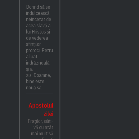
Dorind să se
îndulcească
neîncetat de
acea slavă a
lui Hristos și
de vederea
sfinților
proroci, Petru
a luat
îndrăzneală
și a
zis: Doamne,
bine este
nouă să...
Apostolul
zilei
Fraților, siliți-
vă cu atât
mai mult să