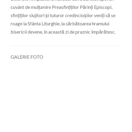
cuvânt de mulțumire Preasfințiților Părinți Episcopi,
sfințiților slujitori și tuturor credincioșilor veniți să se
roage la Sfânta Liturghie, la sărbătoarea hramului
bisericii devene, în această zi de praznic împărătesc.
GALERIE FOTO