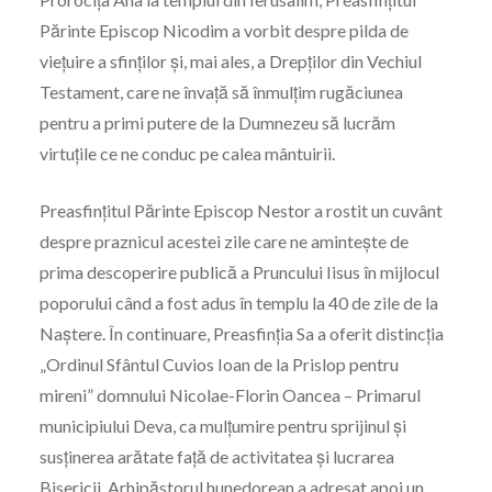
Părinte Episcop Nicodim a vorbit despre pilda de
viețuire a sfinților și, mai ales, a Drepților din Vechiul
Testament, care ne învață să înmulțim rugăciunea
pentru a primi putere de la Dumnezeu să lucrăm
virtuțile ce ne conduc pe calea mântuirii.
Preasfințitul Părinte Episcop Nestor a rostit un cuvânt
despre praznicul acestei zile care ne amintește de
prima descoperire publică a Pruncului Iisus în mijlocul
poporului când a fost adus în templu la 40 de zile de la
Naștere. În continuare, Preasfinția Sa a oferit distincția
„Ordinul Sfântul Cuvios Ioan de la Prislop pentru
mireni” domnului Nicolae-Florin Oancea – Primarul
municipiului Deva, ca mulțumire pentru sprijinul și
susținerea arătate față de activitatea și lucrarea
Bisericii. Arhipăstorul hunedorean a adresat apoi un