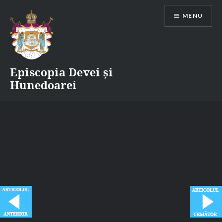
Skip
MENU
to
content
Episcopia Devei și
Hunedoarei