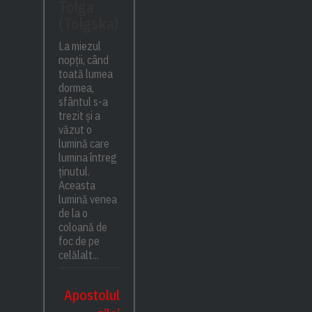
Tolga
(Tolgska)
La miezul
nopții, când
toată lumea
dormea,
sfântul s-a
trezit și a
văzut o
lumină care
lumina întreg
ținutul.
Aceasta
lumină venea
de la o
coloană de
foc de pe
celălalt...
Apostolul