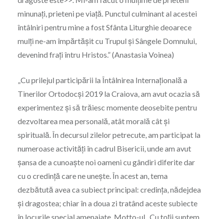
minunați, prieteni pe viață. Punctul culminant al acestei
întâlniri pentru mine a fost Sfânta Liturghie deoarece
mulți ne-am împărtășit cu Trupul și Sângele Domnului,
devenind frați întru Hristos.” (Anastasia Voinea)
„Cu prilejul participării la Întâlnirea Internațională a
Tinerilor Ortodocși 2019 la Craiova, am avut ocazia să
experimentez și să trăiesc momente deosebite pentru
dezvoltarea mea personală, atât morală cât și
spirituală. În decursul zilelor petrecute, am participat la
numeroase activități în cadrul Bisericii, unde am avut
șansa de a cunoaște noi oameni cu gândiri diferite dar
cu o credință care ne unește. În acest an, tema
dezbătută avea ca subiect principal: credința, nădejdea
și dragostea; chiar în a doua zi tratând aceste subiecte
în locurile special amenajate. Motto-ul „Cu toții suntem