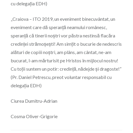
cu delegația EDH)
„Craiova – ITO 2019, un eveniment binecuvântat, un
eveniment care dă speranță neamului românesc,
speranță că tinerii noștri vor păstra nestinsă flacăra
credinței strămoșești! Am simțit o bucurie de nedescris
alături de copiii noștri, am plâns, am cântat, ne-am
bucurat, l-am mărturisit pe Hristos în mijlocul nostru!
Cu toții suntem un potir: credință, nădejde și dragoste!”
(Pr. Daniel Petrescu, preot voluntar responsabil cu
delegația EDH)
Ciurea Dumitru-Adrian
Cosma Oliver-Grigorie