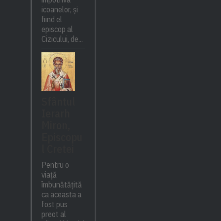
icoanelor, și
fiind el
episcop al
Cizicului, de...
Sfântul
Ierarh
Miron,
Episcopu
l Cretei
Pentru o
viață
îmbunătățită
ca aceasta a
fost pus
preot al