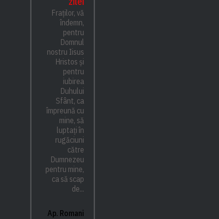
zilei
Fraților, vă
îndemn,
pentru
Domnul
nostru Iisus
Hristos și
pentru
iubirea
Duhului
Sfânt, ca
împreună cu
mine, să
luptați în
rugăciuni
către
Dumnezeu
pentru mine,
ca să scap
de...
Ap. Romani