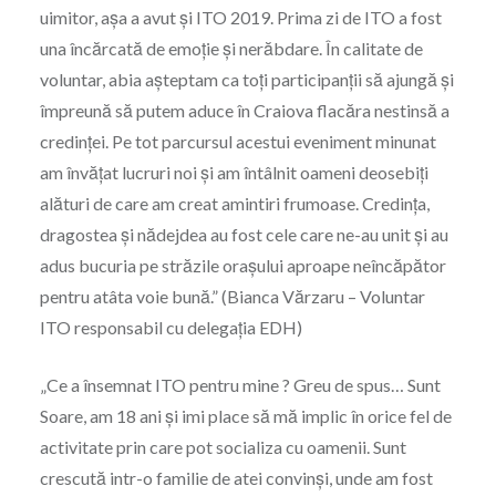
uimitor, așa a avut și ITO 2019. Prima zi de ITO a fost
una încărcată de emoție și nerăbdare. În calitate de
voluntar, abia așteptam ca toți participanții să ajungă și
împreună să putem aduce în Craiova flacăra nestinsă a
credinței. Pe tot parcursul acestui eveniment minunat
am învățat lucruri noi și am întâlnit oameni deosebiți
alături de care am creat amintiri frumoase. Credința,
dragostea și nădejdea au fost cele care ne-au unit și au
adus bucuria pe străzile orașului aproape neîncăpător
pentru atâta voie bună.” (Bianca Vărzaru – Voluntar
ITO responsabil cu delegația EDH)
„Ce a însemnat ITO pentru mine ? Greu de spus… Sunt
Soare, am 18 ani și imi place să mă implic în orice fel de
activitate prin care pot socializa cu oamenii. Sunt
crescută intr-o familie de atei convinși, unde am fost