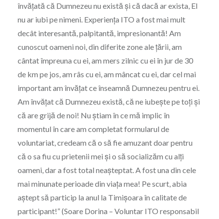
învățată că Dumnezeu nu există și că dacă ar exista, El
nu ar iubi pe nimeni. Experiența ITO a fost mai mult
decât interesantă, palpitantă, impresionantă! Am
cunoscut oameni noi, din diferite zone ale țării, am
cântat împreuna cu ei, am mers zilnic cu ei în jur de 30
de km pe jos, am râs cu ei, am mâncat cu ei, dar cel mai
important am învățat ce înseamnă Dumnezeu pentru ei.
Am învățat că Dumnezeu există, că ne iubește pe toți și
că are grijă de noi! Nu știam în ce mă implic în
momentul în care am completat formularul de
voluntariat, credeam că o să fie amuzant doar pentru
că o sa fiu cu prietenii mei și o să socializăm cu alți
oameni, dar a fost total neașteptat. A fost una din cele
mai minunate perioade din viața mea! Pe scurt, abia
aștept să particip la anul la Timișoara în calitate de
participant!” (Soare Dorina – Voluntar ITO responsabil