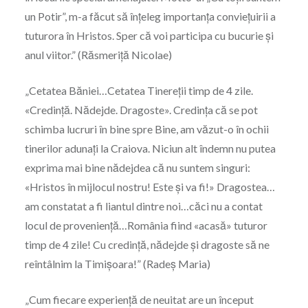
un Potir”, m-a făcut să înțeleg importanța conviețuirii a
tuturora în Hristos. Sper că voi participa cu bucurie și
anul viitor.” (Răsmeriță Nicolae)
„Cetatea Băniei…Cetatea Tinereții timp de 4 zile.
«Credință. Nădejde. Dragoste». Credința că se pot
schimba lucruri în bine spre Bine, am văzut-o în ochii
tinerilor adunați la Craiova. Niciun alt îndemn nu putea
exprima mai bine nădejdea că nu suntem singuri:
«Hristos în mijlocul nostru! Este și va fi!» Dragostea…
am constatat a fi liantul dintre noi…căci nu a contat
locul de proveniență…România fiind «acasă» tuturor
timp de 4 zile! Cu credință, nădejde și dragoste să ne
reîntâlnim la Timișoara!” (Radeș Maria)
„Cum fiecare experiență de neuitat are un început