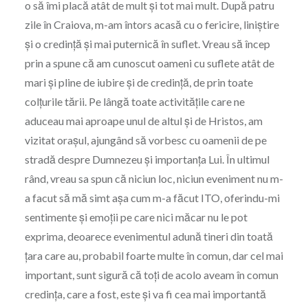
o să îmi placă atât de mult și tot mai mult. După patru
zile în Craiova, m-am întors acasă cu o fericire, liniștire
și o credință și mai puternică în suflet. Vreau să încep
prin a spune că am cunoscut oameni cu suflete atât de
mari și pline de iubire și de credință, de prin toate
colțurile tării. Pe lângă toate activitățile care ne
aduceau mai aproape unul de altul și de Hristos, am
vizitat orașul, ajungând să vorbesc cu oamenii de pe
stradă despre Dumnezeu și importanța Lui. În ultimul
rând, vreau sa spun că niciun loc, niciun eveniment nu m-
a facut să mă simt așa cum m-a făcut ITO, oferindu-mi
sentimente și emoții pe care nici măcar nu le pot
exprima, deoarece evenimentul adună tineri din toată
țara care au, probabil foarte multe în comun, dar cel mai
important, sunt sigură că toți de acolo aveam în comun
credința, care a fost, este și va fi cea mai importantă