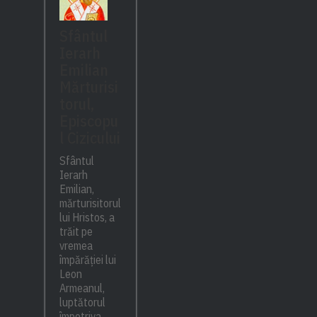
Sfântul
Ierarh
Emilian
Mărturisi
torul,
Episcopu
l Cizicului
Sfântul
Ierarh
Emilian,
mărturisitorul
lui Hristos, a
trăit pe
vremea
împărăției lui
Leon
Armeanul,
luptătorul
împotriva