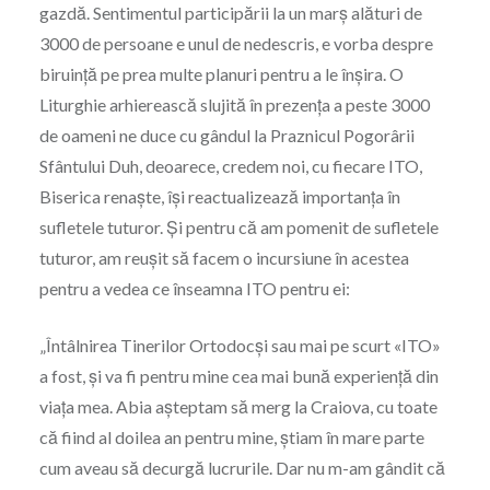
gazdă. Sentimentul participării la un marş alături de
3000 de persoane e unul de nedescris, e vorba despre
biruinţă pe prea multe planuri pentru a le înşira. O
Liturghie arhierească slujită în prezenţa a peste 3000
de oameni ne duce cu gândul la Praznicul Pogorârii
Sfântului Duh, deoarece, credem noi, cu fiecare ITO,
Biserica renaşte, îşi reactualizează importanţa în
sufletele tuturor. Şi pentru că am pomenit de sufletele
tuturor, am reuşit să facem o incursiune în acestea
pentru a vedea ce înseamna ITO pentru ei:
„Întâlnirea Tinerilor Ortodocși sau mai pe scurt «ITO»
a fost, și va fi pentru mine cea mai bună experiență din
viața mea. Abia așteptam să merg la Craiova, cu toate
că fiind al doilea an pentru mine, știam în mare parte
cum aveau să decurgă lucrurile. Dar nu m-am gândit că