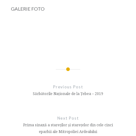
GALERIE FOTO
Navigare
în
Previous Post
articole
Sărbătorile Naționale de la Țebea – 2019
Next Post
Prima sinaxă a stareților și starețelor din cele cinci
eparhii ale Mitropoliei Ardealului