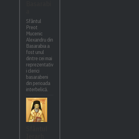
Basarabi
a
Sfântul
Preot
Mucenic
Alexandru din
Basarabia a
fost unul
dintre cei mai
reprezentativ
i clerici
basarabeni
din perioada
interbelică.
Sfântul
Ierarh