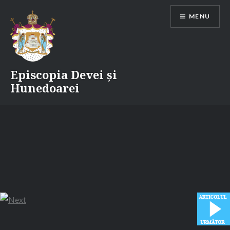
Skip
MENU
to
content
Episcopia Devei și
Hunedoarei