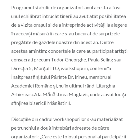
Programul stabilit de organizatori anul acesta a fost
unul echilibrat întrucât tinerii au avut atât posibilitatea
de a vizita oraşul şi de a întreprinde activităţi la alegere
în aceeaşi măsură în care s-au bucurat de surprizele
pregătite de gazdele noastre din acest an. Dintre
acestea amintim: concertele la care au participat artişti
consacraţi precum Tudor Gheorghe, Paula Seling sau
Direcţia 5; Marşul ITO, workshopuri, conferinţa
Înaltpreasfinţitului Părinte Dr. Irineu, membru al
Academiei Române şi, nu în ultimul rând, Liturghia
Arhierească la Mănăstirea Maglavit, unde a avut loc şi
sfinţirea bisericii Mănăstirii.
Discuţiile din cadrul workshopurilor s-au materializat
pe trunchiul a două întrebări adresate de către
organizatori: „Care este folosul personal al participării