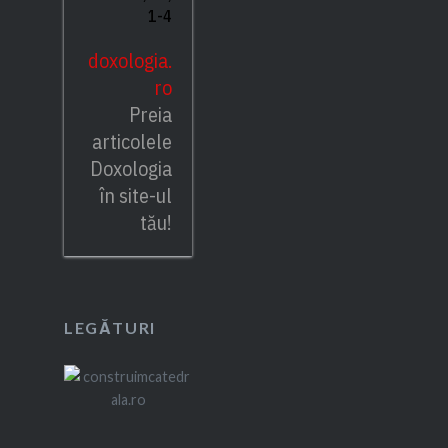
1-4
doxologia.
ro
Preia
articolele
Doxologia
în site-ul
tău!
LEGĂTURI