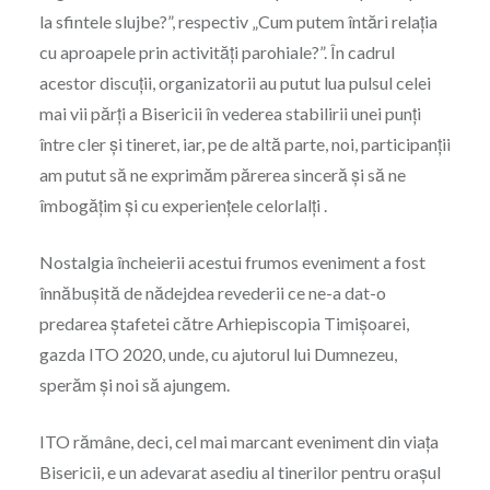
la sfintele slujbe?”, respectiv „Cum putem întări relaţia
cu aproapele prin activităţi parohiale?”. În cadrul
acestor discuţii, organizatorii au putut lua pulsul celei
mai vii părți a Bisericii în vederea stabilirii unei punţi
între cler şi tineret, iar, pe de altă parte, noi, participanţii
am putut să ne exprimăm părerea sinceră şi să ne
îmbogăţim şi cu experienţele celorlalţi .
Nostalgia încheierii acestui frumos eveniment a fost
înnăbuşită de nădejdea revederii ce ne-a dat-o
predarea ştafetei către Arhiepiscopia Timişoarei,
gazda ITO 2020, unde, cu ajutorul lui Dumnezeu,
sperăm şi noi să ajungem.
ITO rămâne, deci, cel mai marcant eveniment din viaţa
Bisericii, e un adevarat asediu al tinerilor pentru oraşul