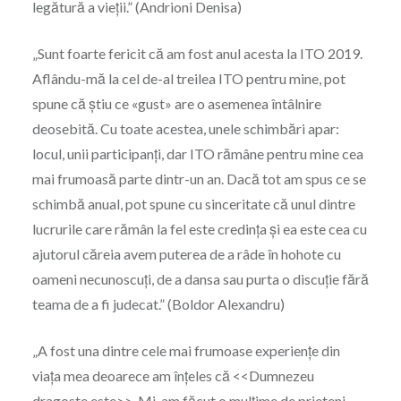
legătură a vieții.” (Andrioni Denisa)
„Sunt foarte fericit că am fost anul acesta la ITO 2019.
Aflându-mă la cel de-al treilea ITO pentru mine, pot
spune că știu ce «gust» are o asemenea întâlnire
deosebită. Cu toate acestea, unele schimbări apar:
locul, unii participanți, dar ITO rămâne pentru mine cea
mai frumoasă parte dintr-un an. Dacă tot am spus ce se
schimbă anual, pot spune cu sinceritate că unul dintre
lucrurile care rămân la fel este credința și ea este cea cu
ajutorul căreia avem puterea de a râde în hohote cu
oameni necunoscuți, de a dansa sau purta o discuție fără
teama de a fi judecat.” (Boldor Alexandru)
„A fost una dintre cele mai frumoase experiențe din
viața mea deoarece am înțeles că <<Dumnezeu
dragoste este>>. Mi-am făcut o mulțime de prieteni