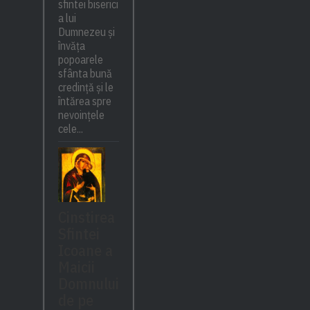
sfintei biserici
a lui
Dumnezeu și
învăța
popoarele
sfânta bună
credință și le
întărea spre
nevoințele
cele...
Cinstirea
Sfintei
Icoane a
Maicii
Domnului
de pe