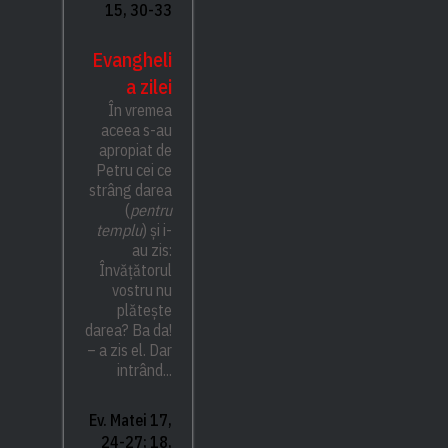
15, 30-33
Evangheli
a zilei
În vremea
aceea s-au
apropiat de
Petru cei ce
strâng darea
(
pentru
templu
) și i-
au zis:
Învățătorul
vostru nu
plătește
darea? Ba da!
– a zis el. Dar
intrând...
Ev. Matei 17,
24-27; 18,