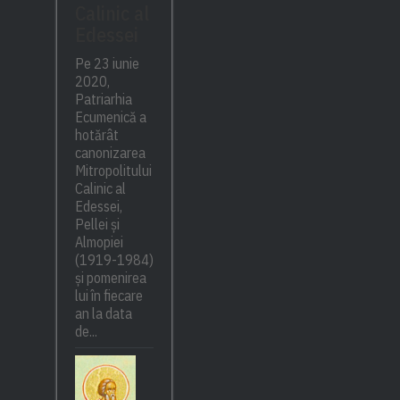
Calinic al
Edessei
Pe 23 iunie
2020,
Patriarhia
Ecumenică a
hotărât
canonizarea
Mitropolitului
Calinic al
Edessei,
Pellei și
Almopiei
(1919-1984)
și pomenirea
lui în fiecare
an la data
de...