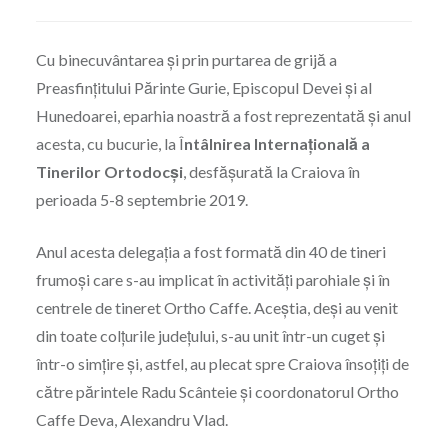
Cu binecuvântarea și prin purtarea de grijă a
Preasfințitului Părinte Gurie, Episcopul Devei și al
Hunedoarei, eparhia noastră a fost reprezentată şi anul
acesta, cu bucurie, la Î
ntâlnirea Internațională a
Tinerilor Ortodocși
, desfășurată la Craiova în
perioada 5-8 septembrie 2019.
Anul acesta delegaţia a fost formată din 40 de tineri
frumoşi care s-au implicat în activităţi parohiale şi în
centrele de tineret Ortho Caffe. Aceştia, deşi au venit
din toate colţurile judeţului, s-au unit într-un cuget şi
într-o simţire şi, astfel, au plecat spre Craiova însoţiţi de
către părintele Radu Scânteie şi coordonatorul Ortho
Caffe Deva, Alexandru Vlad.