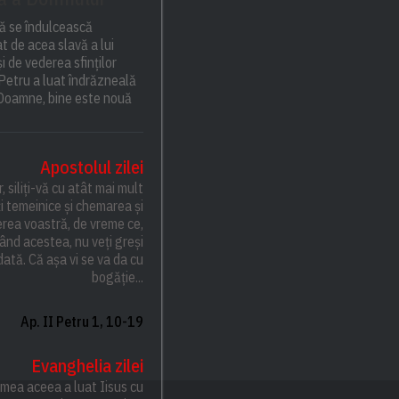
ă se îndulcească
t de acea slavă a lui
și de vederea sfinților
 Petru a luat îndrăzneală
: Doamne, bine este nouă
Apostolul zilei
r, siliți-vă cu atât mai mult
i temeinice și chemarea și
rea voastră, de vreme ce,
ând acestea, nu veți greși
dată. Că așa vi se va da cu
bogăție...
Ap. II Petru 1, 10-19
Evanghelia zilei
emea aceea a luat Iisus cu