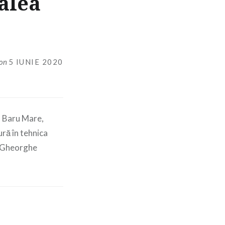
alea
on
5 IUNIE 2020
ia Baru Mare,
ură în tehnica
h Gheorghe