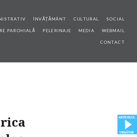
NISTRATIV
ÎNVĂȚĂMÂNT
CULTURAL
SOCIAL
RE PAROHIALĂ
PELERINAJE
MEDIA
WEBMAIL
CONTACT
erica