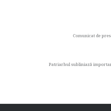
Navigare
în
articole
Comunicat de presă
Patriarhul subliniază importan