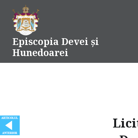
Skip
to
content
Episcopia Devei și
Hunedoarei
Lici