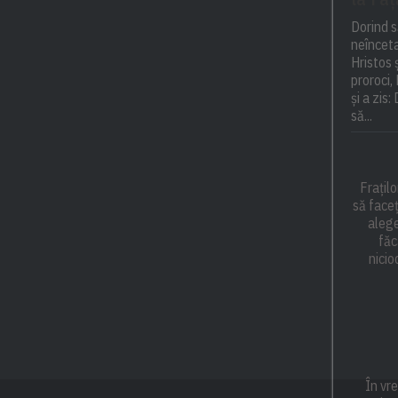
Dorind s
neînceta
Hristos 
proroci,
și a zis
să...
Frațilo
să faceț
alege
făc
nicio
În vr