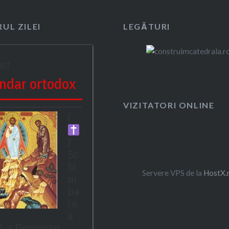
UL ZILEI
LEGĂTURI
ust
ndar ortodox
VIZITATORI ONLINE
(
)
Sc
hi
Servere VPS de la
HostX.
m
ba
re
a
ță a Domnului