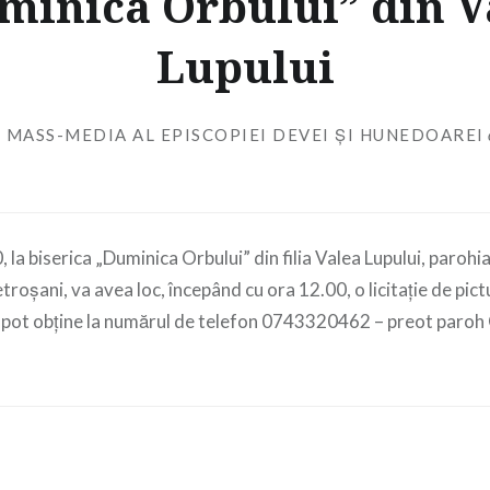
minica Orbului” din V
Lupului
 MASS-MEDIA AL EPISCOPIEI DEVEI ȘI HUNEDOAREI
0, la biserica „Duminica Orbului” din filia Valea Lupului, paroh
roșani, va avea loc, începând cu ora 12.00, o licitație de pict
se pot obține la numărul de telefon 0743320462 – preot paro