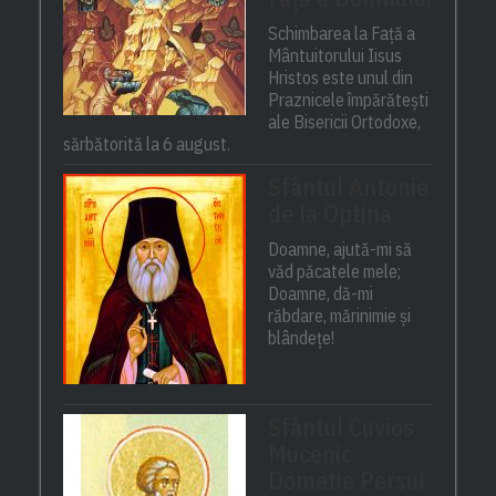
Schimbarea la Față a
Mântuitorului Iisus
Hristos este unul din
Praznicele împărătești
ale Bisericii Ortodoxe,
sărbătorită la 6 august.
Sfântul Antonie
de la Optina
Doamne, ajută-mi să
văd păcatele mele;
Doamne, dă-mi
răbdare, mărinimie şi
blândeţe!
Sfântul Cuvios
Mucenic
Dometie Persul