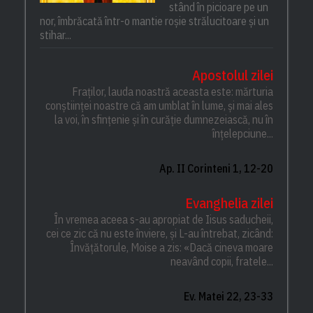
stând în picioare pe un
nor, îmbrăcată într-o mantie roșie strălucitoare și un
stihar...
Apostolul zilei
Fraților, lauda noastră aceasta este: mărturia
conștiinței noastre că am umblat în lume, și mai ales
la voi, în sfințenie și în curăție dumnezeiască, nu în
înțelepciune...
Ap. II Corinteni 1, 12-20
Evanghelia zilei
În vremea aceea s-au apropiat de Iisus saducheii,
cei ce zic că nu este înviere, și L-au întrebat, zicând:
Învățătorule, Moise a zis: «Dacă cineva moare
neavând copii, fratele...
Ev. Matei 22, 23-33