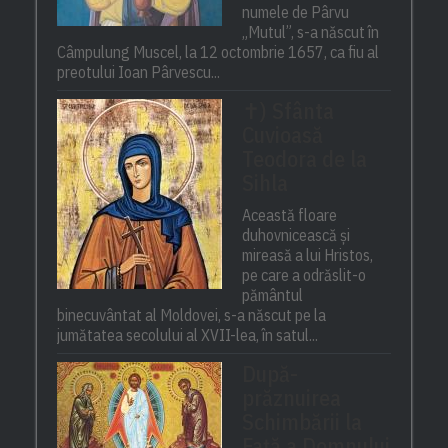
numele de Pârvu
„Mutul”, s-a născut în
Câmpulung Muscel, la 12 octombrie 1657, ca fiu al
preotului Ioan Pârvescu...
✝) Sfânta
Cuvioasă
Teodora de la
Sihla
Această floare
duhovnicească și
mireasă a lui Hristos,
pe care a odrăslit-o
pământul
binecuvântat al Moldovei, s-a născut pe la
jumătatea secolului al XVII-lea, în satul...
După-
prăznuirea
Schimbării la
Față a Domnului