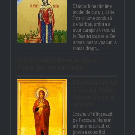
Sfânta Irina rămâne
model de curaj și tărie.
Într-o lume condusă
de bărbați, sfânta a
avut curajul să repună
în Biserici icoanele. De
aceea, peste veacuri, a
rămas drept...
Sfântul Sfinţit Mucenic Narcis,
Patriarhul Ierusalimului
Cinstirea Sfintei
Icoane a Maicii
Domnului de la
Valaam
Icoana o înfățișează
pe Fecioara Maria în
mărime naturală, cu
privirea coborâtă,