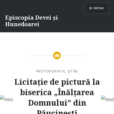
Skip
MENU
to
content
Episcopia Devei și
Hunedoarei
PROTOPOPIATE
,
ȘTIRI
Licitație de pictură la
biserica „Înălțarea
Domnului” din
Păucinești