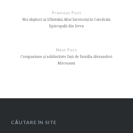
Navigare
în
Previous Post
articole
Noi slujitori ai Sfântului Altar hirotoniți la Catedrala
Episcopală din Deva
Next Post
Compasiune și solidaritate față de familia Alexandrei
Măceșanu
CĂUTARE ÎN SITE