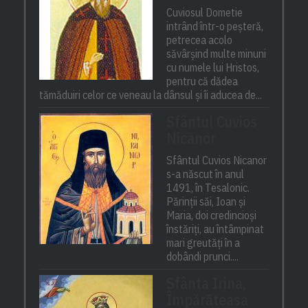
Cuviosul Dometie
intrând într-o peșteră,
petrecea acolo
săvârșind multe minuni
cu numele lui Hristos,
pentru că dădea
tămăduiri celor ce veneau la dânsul și îi aducea de...
Sfântul Cuvios
Nicanor
Sfântul Cuvios Nicanor
s-a născut în anul
1491, în Tesalonic.
Părinții săi, Ioan și
Maria, doi credincioși
înstăriți, au întâmpinat
mari greutăți în a
dobândi prunci....
Sfânta Irina,
Împărăteasa