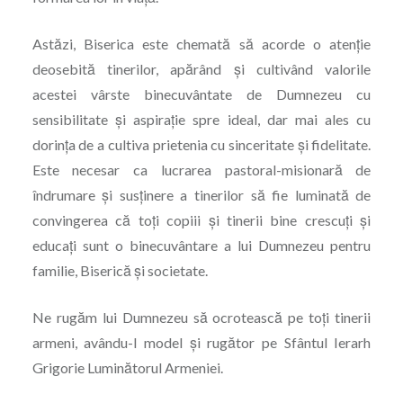
Astăzi, Biserica este chemată să acorde o atenţie
deosebită tinerilor, apărând şi cultivând va­lorile
acestei vârste binecuvântate de Dumnezeu cu
sensibilitate şi aspiraţie spre ideal, dar mai ales cu
dorinţa de a cultiva prietenia cu sinceritate şi fidelitate.
Este necesar ca lucrarea pastoral-misionară de
îndrumare şi susţinere a tinerilor să fie luminată de
convingerea că toţi copiii şi tinerii bine crescuţi şi
educaţi sunt o binecuvântare a lui Dumnezeu pentru
familie, Biserică şi societate.
Ne rugăm lui Dumnezeu să ocrotească pe toți tinerii
armeni, avându-l model și rugător pe Sfântul Ierarh
Grigorie Luminătorul Armeniei.