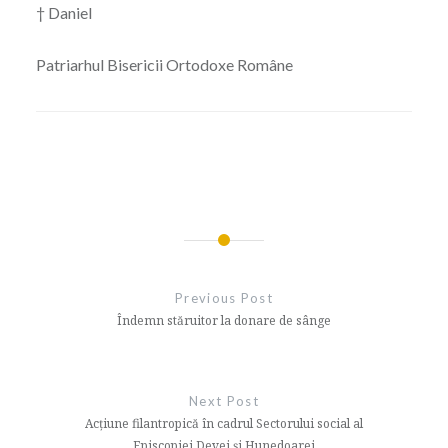
† Daniel
Patriarhul Bisericii Ortodoxe Române
Navigare
în
Previous Post
articole
Îndemn stăruitor la donare de sânge
Next Post
Acțiune filantropică în cadrul Sectorului social al
Episcopiei Devei și Hunedoarei