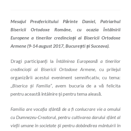
Mesajul Preafericitului Părinte Daniel, Patriarhul
Bisericii Ortodoxe Române, cu ocazia Întâlnirii
Europene a tinerilor credincioși ai Bisericii Ortodoxe
Armene (9-14 august 2017, București și Suceava).
Dragi participanți la
Întâlnirea Europeană a tinerilor
credincio
ș
i ai Bisericii Ortodoxe Armene
, cu prilejul
organizării acestui eveniment semnificativ, cu tema:
,,Biserica
ș
i Familia”
, avem bucuria de a vă felicita
pentru această întâlnire şi pentru tema aleasă.
Familia are vocaţia sfântă de a fi
conlucrare vie a omului
cu Dumnezeu-Creatorul
, pentru cultivarea darului sfânt al
vieţii umane în societate şi pentru dobândirea mântuirii în