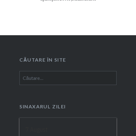
CĂUTARE ÎN SITE
Caută
după:
SINAXARUL ZILEI
7 August