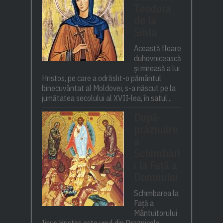
Teodora
de la
Sihla
Această floare
duhovnicească
și mireasă a lui
Hristos, pe care a odrăslit-o pământul
binecuvântat al Moldovei, s-a născut pe la
jumătatea secolului al XVII-lea, în satul...
După-
prăznuire
a
Schimbări
i la Față a
Domnului
Schimbarea la
Față a
Mântuitorului
Iisus Hristos este unul din Praznicele