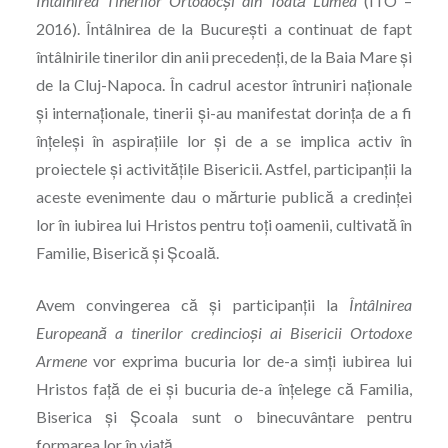
Întâlnirea Tinerilor Ortodoc
ș
i din Toat
ă
Lumea
(ITO –
2016). Întâlnirea de la Bucureşti a continuat de fapt
întâlnirile tinerilor din anii precedenți, de la Baia Mare și
de la Cluj-Napoca. În cadrul acestor întruniri naţionale
şi internaţionale, tinerii și-au manifestat dorința de a fi
înțeleși în aspirațiile lor și de a se implica activ în
proiectele și activitățile Bisericii. Astfel, participanții la
aceste evenimente dau o mărturie publică a credinței
lor în iubirea lui Hristos pentru toţi oamenii, cultivată în
Familie, Biserică și Școală.
Avem convingerea că şi participanții la
Întâlnirea
Europeană a tinerilor credincio
ș
i ai Bisericii Ortodoxe
Armene
vor exprima bucuria lor de-a simţi iubirea lui
Hristos faţă de ei şi bucuria de-a înţelege că Familia,
Biserica şi Şcoala sunt o binecuvântare pentru
formarea lor în viaţă.