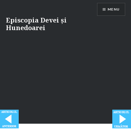
Skip
MENU
to
content
Episcopia Devei și
Hunedoarei