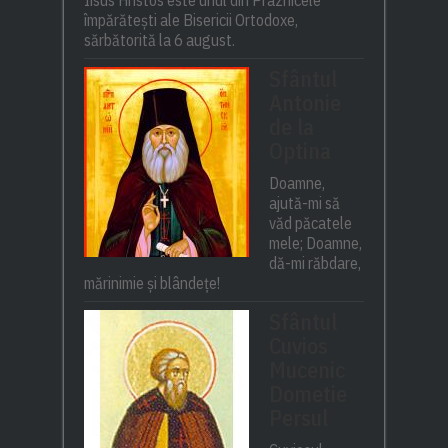
împărătești ale Bisericii Ortodoxe,
sărbătorită la 6 august.
Sfântul
Antonie
de la
Optina
Doamne,
ajută-mi să
văd păcatele
mele; Doamne,
dă-mi răbdare,
mărinimie şi blândeţe!
Sfântul
Cuvios
Mucenic
Dometie
Persul