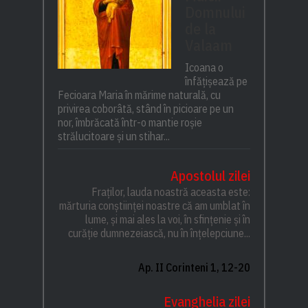
Domnului
de la
Valaam
Icoana o
înfățișează pe
Fecioara Maria în mărime naturală, cu
privirea coborâtă, stând în picioare pe un
nor, îmbrăcată într-o mantie roșie
strălucitoare și un stihar...
Apostolul zilei
Fraților, lauda noastră aceasta este:
mărturia conștiinței noastre că am umblat în
lume, și mai ales la voi, în sfințenie și în
curăție dumnezeiască, nu în înțelepciune...
Ap. II Corinteni 1, 12-20
Evanghelia zilei