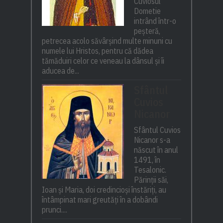
Cuviosul
Dometie
intrând într-o
peșteră,
petrecea acolo săvârșind multe minuni cu
numele lui Hristos, pentru că dădea
tămăduiri celor ce veneau la dânsul și îi
aducea de...
Sfântul
Cuvios
Nicanor
Sfântul Cuvios
Nicanor s-a
născut în anul
1491, în
Tesalonic.
Părinții săi,
Ioan și Maria, doi credincioși înstăriți, au
întâmpinat mari greutăți în a dobândi
prunci....