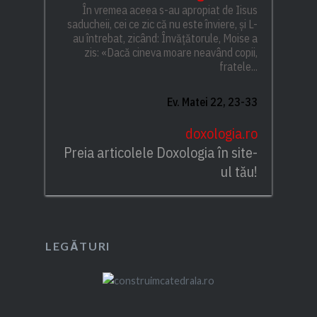
În vremea aceea s-au apropiat de Iisus
saducheii, cei ce zic că nu este înviere, și L-
au întrebat, zicând: Învățătorule, Moise a
zis: «Dacă cineva moare neavând copii,
fratele...
Ev. Matei 22, 23-33
doxologia.ro
Preia articolele Doxologia în site-
ul tău!
LEGĂTURI