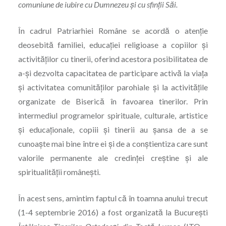
comuniune de iubire cu Dumnezeu
ș
i cu sfin
ț
ii S
ă
i.
În cadrul Patriarhiei Române se acordă o atenție
deosebită familiei, educației religioase a copiilor și
activităților cu tinerii, oferind acestora posibilitatea de
a-şi dezvolta capacitatea de participare activă la viaţa
şi activitatea comunităților parohiale şi la activitățile
organizate de Biserică în favoarea tinerilor. Prin
intermediul programelor spirituale, culturale, artistice
şi educaționale, copiii și tinerii au şansa de a se
cunoaşte mai bine între ei și de a conștientiza care sunt
valorile permanente ale credinţei creştine şi ale
spiritualităţii româneşti.
În acest sens, amintim faptul că în toamna anului trecut
(1-4 septembrie 2016) a fost organizată la Bucureşti