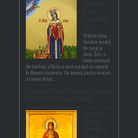
Sfânta
Irina,
Împărăte
asa
Sfânta Irina
rămâne model
de curaj și
tărie. Într-o
lume condusă
de bărbați, sfânta a avut curajul să repună
în Biserici icoanele. De aceea, peste veacuri,
a rămas drept...
Sfântul Sfinţit Mucenic Narcis,
Patriarhul Ierusalimului
Cinstirea
Sfintei
Icoane a
Maicii