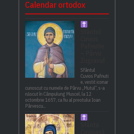
Calendar ortodox
)
Sfântul
Cuvios
Pafnutie
– Pârvu
Zugravul
Sfântul
Cuvios Pafnuti
e, vestit iconar
cunoscut cu numele de Pârvu „Mutul”, s-a
născut în Câmpulung Muscel, la 12
octombrie 1657, ca fiu al preotului Ioan
Pârvescu...
)
Sfânta
Cuvioasă