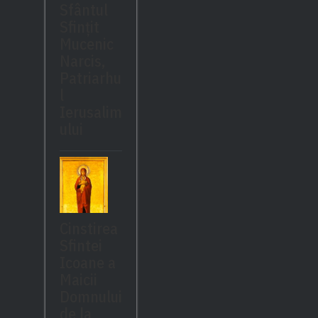
Sfântul
Sfinţit
Mucenic
Narcis,
Patriarhu
l
Ierusalim
ului
Cinstirea
Sfintei
Icoane a
Maicii
Domnului
de la