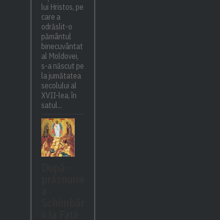
lui Hristos, pe
care a
odrăslit-o
pământul
binecuvântat
al Moldovei,
s-a născut pe
la jumătatea
secolului al
XVII-lea, în
satul...
După-
prăznuire
a
Schimbăr
ii la Față