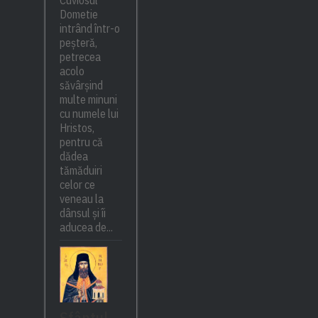
Cuviosul
Dometie
intrând într-o
peșteră,
petrecea
acolo
săvârșind
multe minuni
cu numele lui
Hristos,
pentru că
dădea
tămăduiri
celor ce
veneau la
dânsul și îi
aducea de...
Sfântul