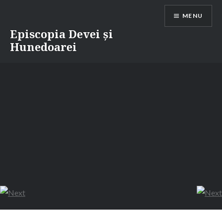
Skip
MENU
to
content
Episcopia Devei și
Hunedoarei