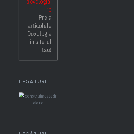
doxologia.
ro
Preia
articolele
Doxologia
în site-ul
tău!
LEGĂTURI
LEGĂTURI