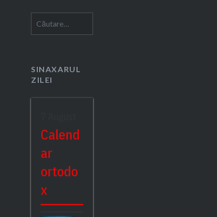
Caută
după:
SINAXARUL
ZILEI
7 August
Calend
ar
ortodo
x