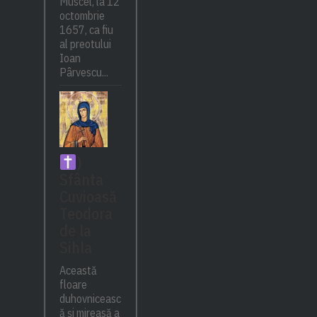
Muscel, la 12
octombrie
1657, ca fiu
al preotului
Ioan
Pârvescu...
)
Sfânta
Cuvioasă
Teodora
de la
Sihla
Această
floare
duhovniceasc
ă și mireasă a