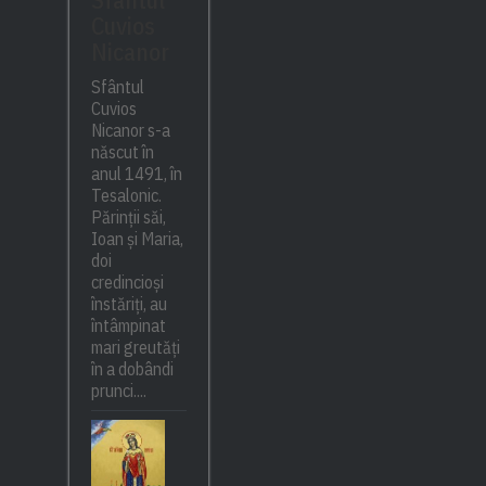
Cuvios
Nicanor
Sfântul
Cuvios
Nicanor s-a
născut în
anul 1491, în
Tesalonic.
Părinții săi,
Ioan și Maria,
doi
credincioși
înstăriți, au
întâmpinat
mari greutăți
în a dobândi
prunci....