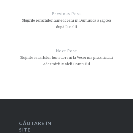
Navigare
în
Previous Post
articole
Slujirile ierarhilor hunedoreni în Duminica a șaptea
după Rusalii
Next Post
Slujirile ierarhilor hunedoreni la Vecernia praznicului
Adormirii Maicii Domnului
CĂUTARE ÎN
SITE