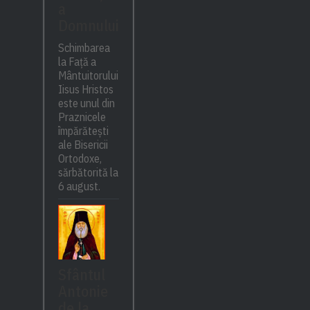
a
Domnului
Schimbarea
la Față a
Mântuitorului
Iisus Hristos
este unul din
Praznicele
împărătești
ale Bisericii
Ortodoxe,
sărbătorită la
6 august.
Sfântul
Antonie
de la