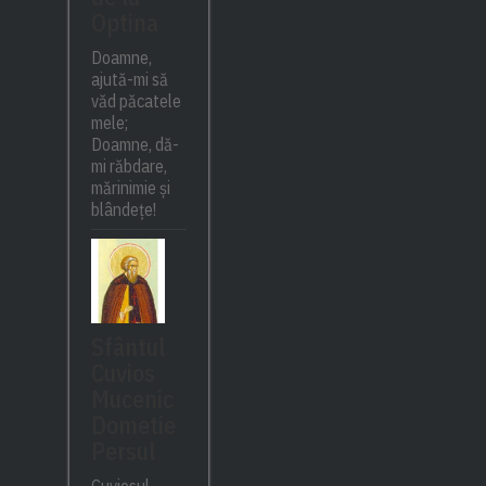
Optina
Doamne,
ajută-mi să
văd păcatele
mele;
Doamne, dă-
mi răbdare,
mărinimie şi
blândeţe!
Sfântul
Cuvios
Mucenic
Dometie
Persul