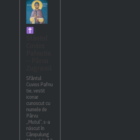
)
Sfântul
Cuvios
Pafnutie
– Pârvu
Zugravul
Sfântul
Cuvios Pafnu
tie, vestit
iconar
cunoscut cu
numele de
Pârvu
„Mutul”, s-a
născut în
Câmpulung