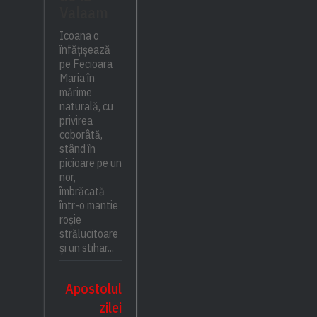
Valaam
Icoana o
înfățișează
pe Fecioara
Maria în
mărime
naturală, cu
privirea
coborâtă,
stând în
picioare pe un
nor,
îmbrăcată
într-o mantie
roșie
strălucitoare
și un stihar...
Apostolul
zilei