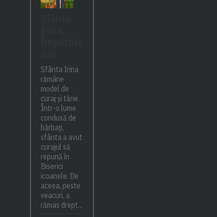
Sfânta
Irina,
Împărăte
asa
Sfânta Irina
rămâne
model de
curaj și tărie.
Într-o lume
condusă de
bărbați,
sfânta a avut
curajul să
repună în
Biserici
icoanele. De
aceea, peste
veacuri, a
rămas drept...