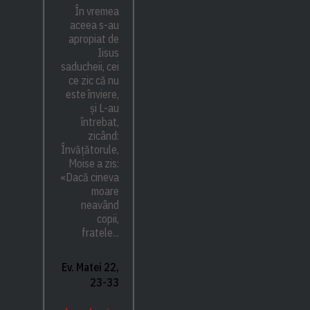
În vremea
aceea s-au
apropiat de
Iisus
saducheii, cei
ce zic că nu
este înviere,
și L-au
întrebat,
zicând:
Învățătorule,
Moise a zis:
«Dacă cineva
moare
neavând
copii,
fratele...
Ev. Matei 22,
23-33