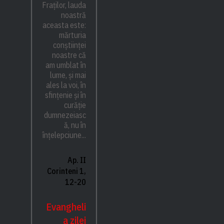
Fraților, lauda
noastră
aceasta este:
mărturia
conștiinței
noastre că
am umblat în
lume, și mai
ales la voi, în
sfințenie și în
curăție
dumnezeiasc
ă, nu în
înțelepciune...
Ap. II
Corinteni 1,
12-20
Evangheli
a zilei