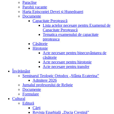
Paraclise
Parohii vacante
Harta Episcopiei Devei și Hunedoarei
Documente
Capacitate Preoțească
Lista actelor necesare pentru Examenul de
Capacitate Preoțească
Tematica examenului de capacitate
preoteasca
Căsătorie
Hirotonie
Acte necesare pentru binecuvântarea de
căsătorie
Acte necesare pentru hirotonie
Acte necesare pentru transfer
Învățământ
Seminarul Teologic Ortodox „Sfânta Ecaterina”
Admitere 2026
Jurnalul profesorului de Religie
Documente
Formulare
Cultural
Editură
Cărți
Revista Eparhială „Dacia Creștină”