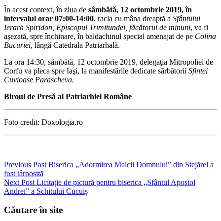
În acest context, în ziua de
sâmbătă, 12 octombrie 2019, în
intervalul orar 07:00-14:00
, racla cu mâna dreaptă a
Sfântului
Ierarh Spiridon, Episcopul Trimitundei, făcătorul de minuni
, va fi
aşezată, spre închinare, în baldachinul special amenajat de pe
Colina
Bucuriei
, lângă Catedrala Patriarhală.
La ora 14:30, sâmbătă, 12 octombrie 2019, delegaţia Mitropoliei de
Corfu va pleca spre Iaşi, la manifestările dedicate sărbătorii
Sfintei
Cuvioase Parascheva.
Biroul de Presă al Patriarhiei Române
Foto credit: Doxologia.ro
Navigare
Previous Post
Biserica „Adormirea Maicii Domnului” din Stejărel a
fost târnosită
în
Next Post
Licitație de pictură pentru biserica „Sfântul Apostol
articole
Andrei” a Schitului Cucuiș
Căutare în site