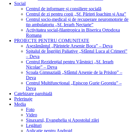
Social
Centrul de informare și consiliere socială
Centrul de zi pentru copii „Sf. Părinți Ioachim și Ana”
Centrul socio-medical și de recuperare neuromotorie de
tip ambulatoriu „Sf. Ierarh Nectarie”
Activitatea social-filantropica in Biserica Ortodoxa
Romana
PROIECTE PENTRU COMUNITATE
Așezământul „Părintele Arsenie Boca” – Deva
Spitalul de Îngrijiri Paliative „Sfântul Luca al Crimeei”
– Deva
Centrul Rezidențial pentru Vârstnici „Sf. Ierarh
Nicolae” – Deva
Școala Gimnazială „Sfântul Arsenie de la Prislop” –
Deva
Centrul Multifuncțional „Episcop Gurie Georgiu” –
Deva
Catehizare parohială
Pelerinaje
Media
Foto
Video
Sinaxarul, Evanghelia și Apostolul zilei
Legături
Aplicație pentru Android