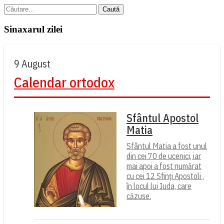
Caută
după:
Sinaxarul zilei
9 August
Calendar ortodox
Sfântul Apostol
Matia
Sfântul Matia a fost unul
din cei 70 de ucenici, iar
mai apoi a fost numărat
cu cei 12 Sfinți Apostoli ,
în locul lui Iuda, care
căzuse.