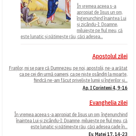
În vremea aceea s-a
apropiat de Iisus un om,
îngenunchind înaintea Lui
și zicându-I: Doamne,
miluiește pe fiul meu, că
este lunatic și pătimește rău, căci adesea...
Apostolul zilei
Fraților, mi se pare că Dumnezeu, pe noi, apostolii, ne-a arătat
ca pe cei din urmă oameni, ca pe niște osândiți la moarte,
fiindcă ne-am făcut priveliște lumii și îngerilor și...
Ap. I Corinteni 4, 9-16
Evanghelia zilei
În vremea aceea s-a apropiat de Iisus un om, îngenunchind
înaintea Lui și zicându-I: Doamne, miluiește pe fiul meu, că
este lunatic și pătimește rău, căci adesea cade în...
Ev. Matei 17, 14-23