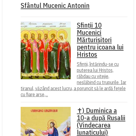
Sfântul Mucenic Antonin
Sfinții 10
Mucenici
Mărturisitori
pentru icoana lui
Hristos
Sfinții, întărindu-se cu
puterea lui Hristos,
răbdau cu vitejie,
neslăbind cu trupurile. Iar
tiranul, văzând acest lucru, a poruncit să le ardă fețele
cu fiare arse,...
✝) Duminica a
10-a după Rusalii
(Vindecarea
lunaticului)