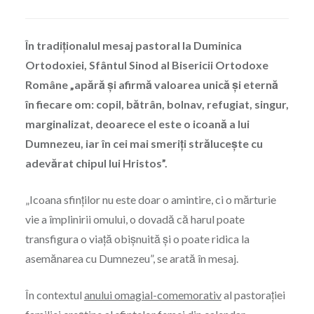
În tradiționalul mesaj pastoral la Duminica
Ortodoxiei, Sfântul Sinod al Bisericii Ortodoxe
Române „apără și afirmă valoarea unică și eternă
în fiecare om: copil, bătrân, bolnav, refugiat, singur,
marginalizat, deoarece el este o icoană a lui
Dumnezeu, iar în cei mai smeriți strălucește cu
adevărat chipul lui Hristos”.
„Icoana sfinților nu este doar o amintire, ci o mărturie
vie a împlinirii omului, o dovadă că harul poate
transfigura o viață obișnuită și o poate ridica la
asemănarea cu Dumnezeu”, se arată în mesaj.
În contextul
anului omagial-comemorativ
al pastorației