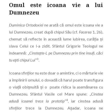
Omul este icoana vie a lui
Dumnezeu
Duminica Ortodoxiei
ne arată că omul este icoana vie a
lui Dumnezeu, creat după chipul Său (cf.
Facerea
1, 26),
chemat să reflecte în această lume iubirea, curăția și
slava Celui ce l-a zidit. Sfântul Grigorie Teologul ne
îndeamnă: „
Cinstește-L pe Dumnezeu prin tine însuți, căci
3
tu ești chipul Lui
”
.
Icoana sfinților nu este doar o amintire, ci o mărturie vie
a împlinirii omului, o dovadă că harul poate transfigura
o viață obiș­nuită și o poate ridica la asemănarea cu
Dumnezeu. Sfântul ­Vasile cel Mare spune: „
Cinstea
4
adusă icoanei trece la prototip
”
, iar cinstea adusă
sfinților trece la Dumnezeu. Așadar, icoana ne