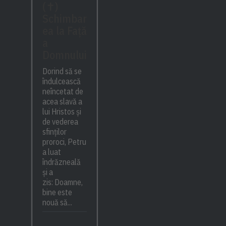
(✝)
Schimbar
ea la Față
a
Domnului
Dorind să se
îndulcească
neîncetat de
acea slavă a
lui Hristos și
de vederea
sfinților
proroci, Petru
a luat
îndrăzneală
și a
zis: Doamne,
bine este
nouă să...