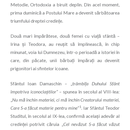
Metodie, Ortodoxia a biruit deplin. Din acel moment,
prima duminică a Postului Mare a devenit sărbătoarea
triumfului dreptei credințe.
Două mari împărătese, două femei cu viață sfântă –
Irina și Teodora, au reușit să împlinească, în chip
minunat, voia lui Dumnezeu, într-o perioadă a istoriei în
care, din păcate, unii bărbați împărați au devenit
prigonitori ai sfintelor icoane.
Sfântul Ioan Damaschin – „
trâmbița Duhului Sfânt
împotriva iconoclaștilor
” – spunea în secolul al VIII-lea:
„
Nu mă închin materiei, ci mă închin Creatorului materiei,
1
Care S-a făcut materie pentru mine
”
. Iar Sfântul Teodor
Studitul, în secolul al IX-lea, confirmă același adevăr al
credinței potrivit căruia „
Cel nevăzut S-a făcut văzut