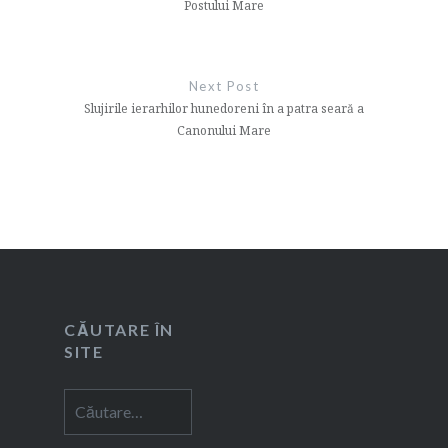
Postului Mare
Next Post
Slujirile ierarhilor hunedoreni în a patra seară a
Canonului Mare
CĂUTARE ÎN
SITE
Caută
după: