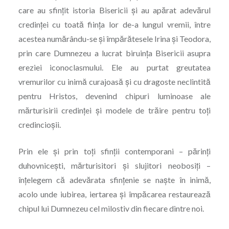
care au sfințit istoria Bisericii și au apărat adevărul
credinței cu toată ființa lor de-a lungul vremii, între
acestea numărându-se și împărătesele Irina și Teodora,
prin care Dumnezeu a lucrat biruința Bisericii asupra
ereziei iconoclasmului. Ele au purtat greutatea
vremurilor cu inimă curajoasă și cu dragoste neclintită
pentru Hristos, devenind chipuri luminoase ale
mărturisirii cre­dinței și modele de trăire pentru toți
credincioșii.
Prin ele și prin toți sfinții contemporani – părinți
duhovnicești, mărturisitori și slujitori ne­obo­siți –
înțelegem că adevărata sfin­țenie se naște în inimă,
acolo unde iubirea, iertarea și împăcarea restaurează
chipul lui Dumnezeu cel milostiv din fiecare dintre noi.