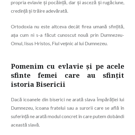
propria ­evlavie și pocăință, dar și asceză și rugăciune,
credință și trăire adevărată.
Ortodoxia nu este altceva decât firea umană sfințită,
așa cum ni s-a făcut cunoscut nouă prin Dumnezeu-
Omul, Iisus Hristos, Fiul veșnic al lui Dumnezeu.
Pomenim cu evlavie și pe acele
sfinte femei care au sfințit
istoria Bisericii
Dacă icoanele din biserici ne arată slava Împărăției lui
Dumnezeu, icoana fratelui sau a surorii care se află în
suferință ne arată modul concret în care putem ­dobândi
această slavă.