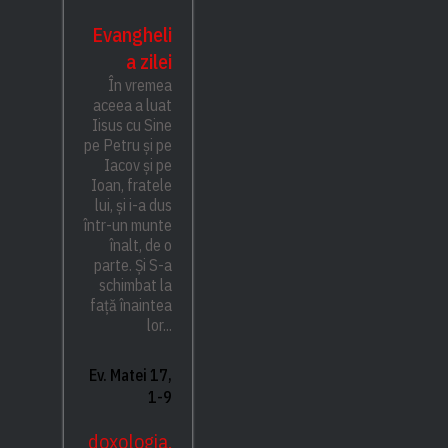
Evangheli
a zilei
În vremea
aceea a luat
Iisus cu Sine
pe Petru și pe
Iacov și pe
Ioan, fratele
lui, și i-a dus
într-un munte
înalt, de o
parte. Și S-a
schimbat la
față înaintea
lor...
Ev. Matei 17,
1-9
doxologia.