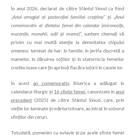
În anul 2026, declarat de către Sfântul Sinod ca fiind
„
Anul ­omagial al pastorației familiei creștine
” și „
Anul
comemorativ al sfintelor femei din calendar (miro­nosițe,
mucenițe, monahii, soții și mame)
”, suntem chemați să
privim cu mai multă atenție la demnitatea chipului
omenesc luminat de har: în familie, în jertfa discretă a
mamelor, în dăruirea soțiilor și în statornicia femeilor
credincioase care țin aprinsă flacăra iubirii în casele lor.
În acest
an comemorativ
, Biserica a adăugat în
calendarul liturgic și
16 sfinte femei
, canonizate în
anul
precedent
(2025) de către Sfântul Sinod, care, prin
viețile lor luminate și mărturisitoare, au intrat în soborul
sfinților din ceruri.
Totodată, pomenim cu evlavie și pe acele sfinte femei