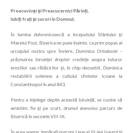
Preacuvioși și Preacucernici Părinți,
Iubiți frați și surori în Domnul,
În lumina duhovnicească a începutului Sfântului și
Marelui Post, Biserica ne pune înainte, ca prim popas al
urcușului nostru spre Înviere, ­
Duminica Ortodoxiei
–
prăznuirea biruinței dreptei credințe asupra tuturor
ereziilor sau rătăcirilor și, în chip deosebit, Duminica
restabilirii solemne a cultului ­sfintelor icoane la
Constantinopol în anul 843.
Pentru a înțelege deplin această biruință, se cuvine să
amintim, fie și pe scurt, drumul anevoios parcurs de
Biserică în secolele ­VIII-IX.
În acea vreme, împărați precum Leon al III-lea Isaurul și