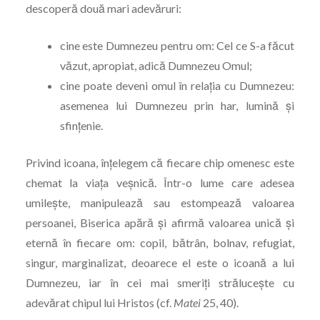
descoperă două mari adevăruri:
cine este Dumnezeu pentru om: Cel ce S-a făcut
văzut, apropiat, adică Dumnezeu Omul;
cine poate deveni omul în relația cu Dumnezeu:
asemenea lui Dumnezeu prin har, lumină și
sfințenie.
Privind icoana, înțelegem că fiecare chip omenesc este
chemat la viața veșnică. Într-o lume care adesea
umilește, manipulează sau estompează valoarea
persoanei, Biserica apără și afirmă valoarea unică și
eternă în fiecare om: copil, bătrân, bolnav, refugiat,
singur, marginalizat, deoarece el este o icoană a lui
Dumnezeu, iar în cei mai smeriți strălucește cu
adevărat chipul lui Hristos (cf.
Matei
25, 40).