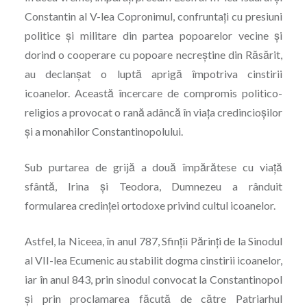
Constantin al V-lea Copronimul, confruntați cu presiuni
politice și militare din partea popoarelor vecine și
dorind o cooperare cu popoare necreștine din Răsărit,
au declanșat o luptă aprigă împotriva cinstirii
icoanelor. Această încercare de compromis politico-
religios a provocat o rană adâncă în viața credincioșilor
și a monahilor ­Constantinopolului.
Sub purtarea de grijă a două împărătese cu viață
sfântă, Irina și Teodora, Dumnezeu a rânduit
formularea credinței ortodoxe privind cultul icoanelor.
Astfel, la Niceea, în anul 787, Sfinții Părinți de la Sinodul
al VII-lea Ecumenic au stabilit dogma cinstirii icoanelor,
iar în anul 843, prin sinodul convocat la Constantinopol
și prin proclamarea făcută de către Patriarhul