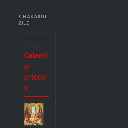
SINAXARUL
ZILEI
6 August
Calend
ar
ortodo
x