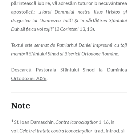
părintească iubire, vă adresăm tuturor binecuvântarea
apostolică: „
Harul Domnului nostru Iisus Hristos și
dragostea lui Dumnezeu Tatăl și împărtășirea Sfântului
Duh să fie cu voi toți!
” (
2 Corinteni
13, 13).
Textul este semnat de Patriarhul Daniel împreună cu toți
membrii Sfântului Sinod al Bisericii Ortodoxe Române.
Descarcă
Pastorala Sfântului Sinod la Duminica
Ortodoxiei 2026
.
Note
1
Sf. Ioan Damaschin,
Contra iconoclaștilor
1, 16, în
vol.
Cele trei tratate contra icono­claș­tilor
, trad., introd. și