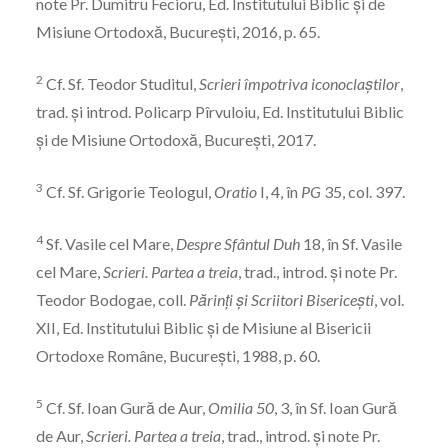
note Pr. Dumitru Fecioru, Ed. Institutului Biblic și de
Misiune Ortodoxă, București, 2016, p. 65.
2
Cf. Sf. Teodor Studitul,
Scrieri împotriva iconoclaștilor
,
trad. și introd. Policarp Pîrvuloiu, Ed. Institutului Biblic
și de Misiune Ortodoxă, București, 2017.
3
Cf. Sf. Grigorie Teologul,
Oratio
I, 4, în
PG
35, col. 397.
4
Sf. Vasile cel Mare,
Despre Sfântul Duh
18, în Sf. Vasile
cel Mare,
Scrieri. Partea a treia
, trad., introd. și note Pr.
Teodor Bodogae, coll.
Părinți și Scriitori Bisericești
, vol.
XII, Ed. Institutului Biblic și de Misiune al Bisericii
Ortodoxe Române, București, 1988, p. 60.
5
Cf. Sf. Ioan Gură de Aur,
Omilia 50
, 3, în Sf. Ioan Gură
de Aur,
Scrieri. Partea a treia
, trad., introd. și note Pr.