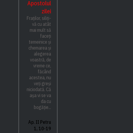
Apostolul
zilei
Fraților, siliți-
vă cu atât
mai mult să
faceți
temeinice și
chemarea și
alegerea
voastră, de
vreme ce,
făcând
acestea, nu
veți greși
niciodată. Că
așa vi se va
da cu
bogăție...
Ap. II Petru
1, 10-19