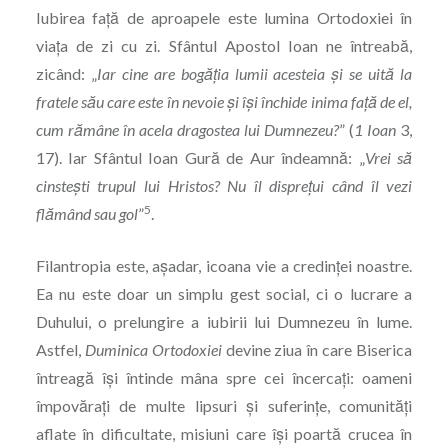
Iubirea față de aproapele este lumina Ortodoxiei în
viața de zi cu zi. Sfântul Apostol Ioan ne întreabă,
zicând: „
Iar cine are bogăția lumii acesteia și se uită la
fratele său care este în nevoie și își închide inima față de el,
cum rămâne în acela dragostea lui Dumnezeu?
” (
1 Ioan
3,
17). Iar Sfântul Ioan Gură de Aur îndeamnă: „
Vrei să
cinstești trupul lui Hristos? Nu îl disprețui când îl vezi
5
flămând sau gol
”
.
Filantropia este, așadar, icoana vie a credinței noastre.
Ea nu este doar un simplu gest social, ci o lucrare a
Duhului, o prelungire a iubirii lui Dumnezeu în lume.
Astfel,
Duminica Ortodoxiei
devine ziua în care Biserica
întreagă își întinde mâna spre cei încercați: oameni
împovărați de multe lipsuri și suferințe, comunități
aflate în dificultate, misiuni care își poartă crucea în