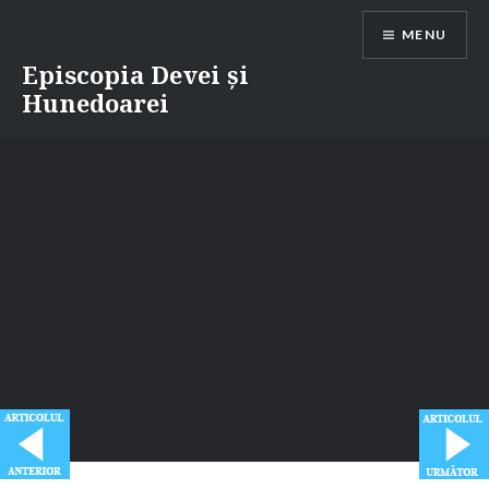
Skip
MENU
to
content
Episcopia Devei și
Hunedoarei