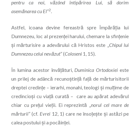
pentru ca noi, văzând întipărirea Lui, să dorim
2
asemănarea cu El
”
.
Astfel, icoana devine fereastră spre Împărăția lui
Dumnezeu, loc al prezenței harului, chemare la sfințenie
și mărturisire a adevărului că Hristos este „
Chipul lui
Dumnezeu celui nevăzut
” (
Coloseni
1, 15).
În lumina acestor învățături,
Duminica Ortodoxiei
este
un prilej de adâncă recunoștință față de mărturisitorii
dreptei credințe – ierarhi, monahi, teologi și mulțime de
credincioși cu viață curată – care au apărat adevărul
chiar cu prețul vieții. Ei reprezintă „
norul cel mare de
mărturii
” (cf.
Evrei
12, 1) care ne însoțește și astăzi pe
calea postului și a pocăinței.