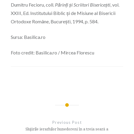
Dumitru Fecioru, coll.
Părinți și Scriitori Bisericești
, vol.
XXIII, Ed. Institutului Biblic și de Misiune al Bisericii
Ortodoxe Române, București, 1994, p. 584.
Sursa: Basilica.ro
Foto credit: Basilica.ro / Mircea Florescu
Navigare
în
Previous Post
articole
Slujirile ierarhilor hunedoreni în a treia seară a