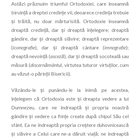
Astăzi prăznuim triumful Ortodoxiei, care înseamnă
biruință a dreptei credințe vii, deoarece credința trebuie
și trăită, nu doar mărturisită. Ortodoxie înseamnă
dreaptă credință, dar și dreaptă înțelegere; dreaptă
gândire, dar și dreaptă slăvire; dreaptă reprezentare
(
iconografie
), dar și dreaptă cântare (
imnografie
);
dreaptă nevoință (
asceză
), dar și dreaptă socoteală sau
măsură (
discernământul
, virtutea tuturor virtu­ților, cum
au văzut-o părinții Bisericii).
Văzându-le și punându-le la inimă pe acestea,
înțelegem că Ortodoxia este și dreapta vedere a lui
Dumnezeu, care ne îndreaptă și propria noastră
gândire și vedere ca ființe create după chipul Său cel
sfânt. Ea ne îndreaptă propria creștere duhovnicească
și slăvire a Celui care ne-a dăruit viață; ne îndreaptă