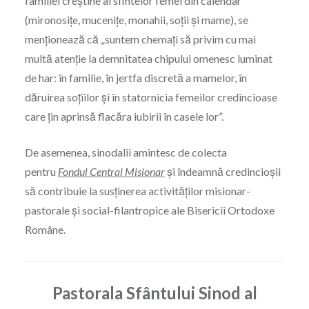
familiei creștine al sfintelor femei din calendar
(mironosițe, mucenițe, monahii, soții și mame), se
menționează că „suntem chemați să privim cu mai
multă atenție la demnitatea chipului omenesc luminat
de har: în familie, în jertfa discretă a mamelor, în
dăruirea soțiilor și în statornicia femeilor credincioase
care țin aprinsă flacăra iubirii în casele lor”.
De asemenea, sinodalii amintesc de colecta
pentru
Fondul Central Misionar
și îndeamnă credincioșii
să contribuie la susținerea activităților misionar-
pastorale și social-filantropice ale Bisericii Ortodoxe
Române.
Pastorala Sfântului Sinod al