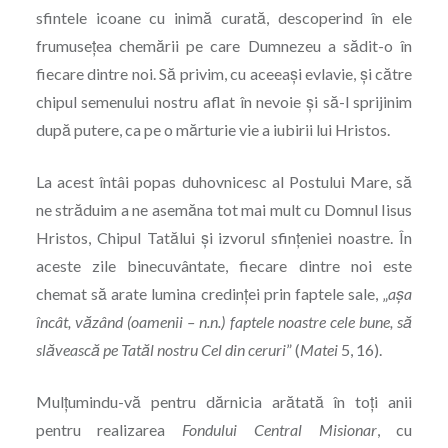
sfintele icoane cu inimă curată, descoperind în ele
frumusețea chemării pe care Dumnezeu a sădit-o în
fiecare dintre noi. Să privim, cu aceeași ­evlavie, și către
chipul semenului nostru aflat în nevoie și să-l sprijinim
după putere, ca pe o mărturie vie a iubirii lui Hristos.
La acest întâi popas duhovnicesc al Postului Mare, să
ne străduim a ne asemăna tot mai mult cu Domnul Iisus
Hristos, Chipul Tatălui și izvorul sfințeniei noastre. În
aceste zile binecuvântate, fiecare dintre noi este
chemat să arate lumina credinței prin faptele sale, „
așa
încât, văzând ­
(oamenii – n.n.) faptele noastre cele bune, să
slăvească pe Tatăl nostru Cel din ceruri
” (
Matei
5, 16).
Mulțumindu-vă pentru dărnicia arătată în toți anii
pentru realizarea
Fondului Central Misionar
, cu