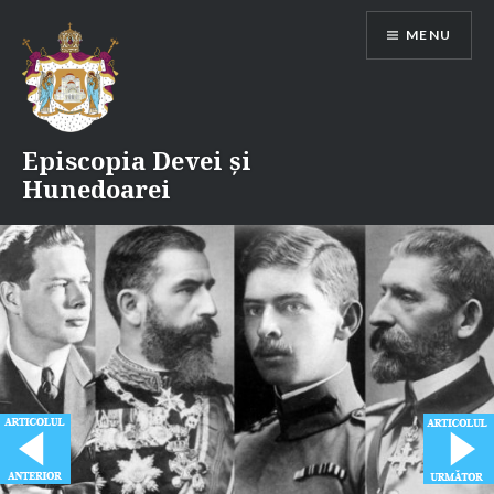
Skip
MENU
to
content
Episcopia Devei și
Hunedoarei