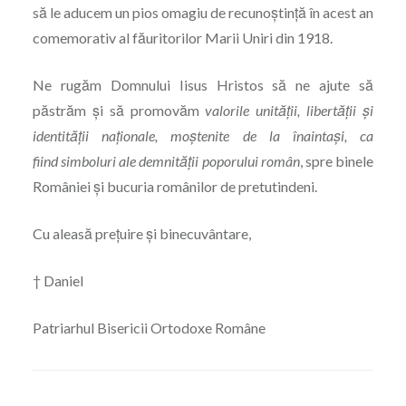
să le aducem un pios omagiu de recunoștință în acest an
comemorativ al făuritorilor Marii Uniri din 1918.
Ne rugăm Domnului Iisus Hristos să ne ajute să
păstrăm şi să promovăm
valorile unității, libertății şi
identității naţionale, moștenite de la înaintași, ca
fiind
simboluri ale demnității poporului român
, spre binele
României şi bucuria românilor de pretutindeni.
Cu aleasă prețuire şi binecuvântare,
† Daniel
Patriarhul Bisericii Ortodoxe Române