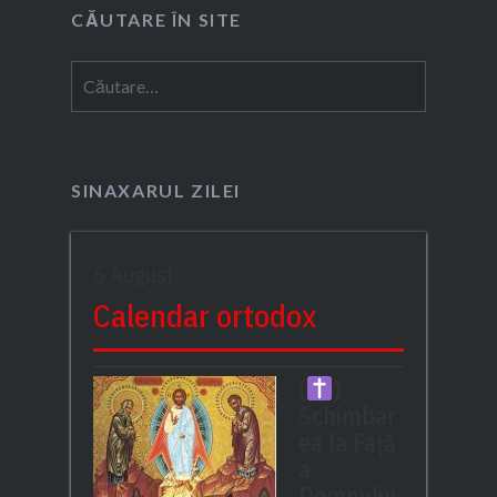
CĂUTARE ÎN SITE
Caută
după:
SINAXARUL ZILEI
6 August
Calendar ortodox
(
)
Schimbar
ea la Față
a
Domnului