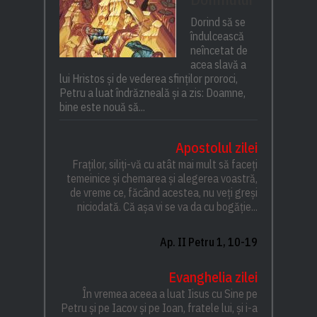
Dorind să se
îndulcească
neîncetat de
acea slavă a
lui Hristos și de vederea sfinților proroci,
Petru a luat îndrăzneală și a zis: Doamne,
bine este nouă să...
Apostolul zilei
Fraților, siliți-vă cu atât mai mult să faceți
temeinice și chemarea și alegerea voastră,
de vreme ce, făcând acestea, nu veți greși
niciodată. Că așa vi se va da cu bogăție...
Ap. II Petru 1, 10-19
Evanghelia zilei
În vremea aceea a luat Iisus cu Sine pe
Petru și pe Iacov și pe Ioan, fratele lui, și i-a