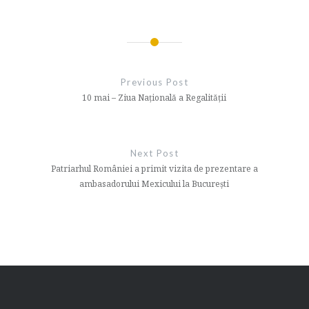
Navigare
în
Previous Post
articole
10 mai – Ziua Naţională a Regalităţii
Next Post
Patriarhul României a primit vizita de prezentare a
ambasadorului Mexicului la București