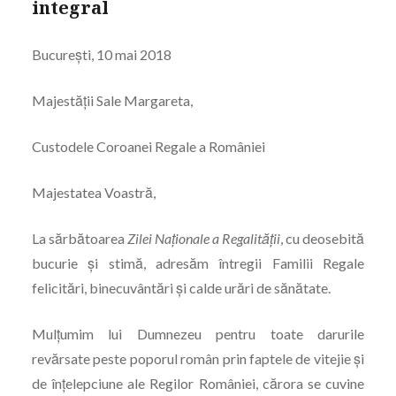
integral
Bucureşti, 10 mai 2018
Majestăţii Sale Margareta,
Custodele Coroanei Regale a României
Majestatea Voastră,
La sărbătoarea
Zilei Naționale a Regalității
, cu deosebită
bucurie şi stimă, adresăm întregii Familii Regale
felicitări, binecuvântări şi calde urări de sănătate.
Mulțumim lui Dumnezeu pentru toate darurile
revărsate peste poporul român prin faptele de vitejie şi
de înțelepciune ale Regilor României, cărora se cuvine