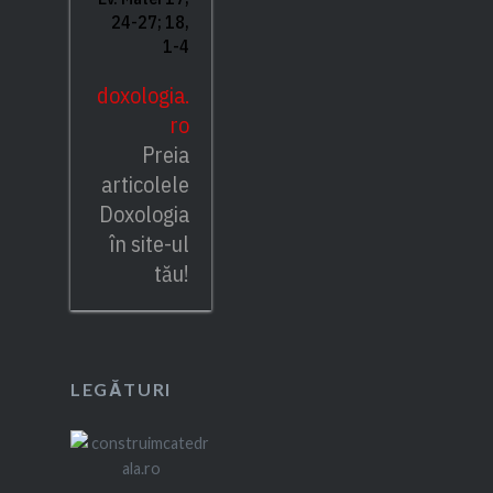
24-27; 18,
1-4
doxologia.
ro
Preia
articolele
Doxologia
în site-ul
tău!
LEGĂTURI