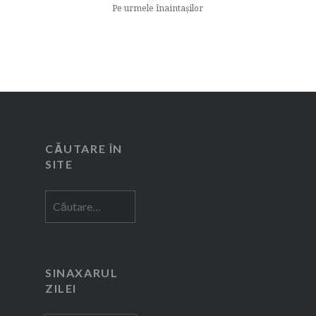
Pe urmele înaintașilor
CĂUTARE ÎN
SITE
Caută
după:
SINAXARUL
ZILEI