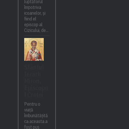
luptătorul
împotriva
icoanelor, și
fiind el
episcop al
Cizicului, de...
Sfântul
Ierarh
Miron,
Episcopu
l Cretei
Pentru o
viață
îmbunătățită
ca aceasta a
fost pus