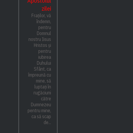
Apostolul
zilei
Fraților, vă
îndemn,
pentru
Domnul
nostru Iisus
Hristos și
pentru
iubirea
Duhului
Sfânt, ca
împreună cu
mine, să
luptați în
rugăciuni
către
Dumnezeu
pentru mine,
ca să scap
de...