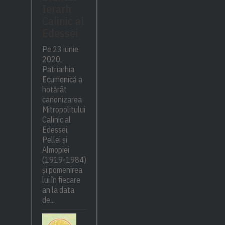
Ierarh
Calinic al
Edessei
Pe 23 iunie
2020,
Patriarhia
Ecumenică a
hotărât
canonizarea
Mitropolitului
Calinic al
Edessei,
Pellei și
Almopiei
(1919-1984)
și pomenirea
lui în fiecare
an la data
de...