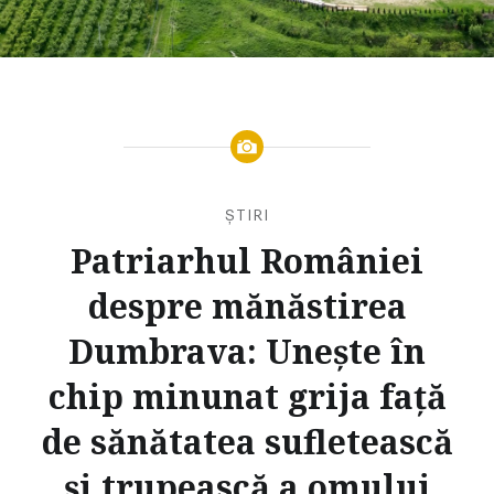
ȘTIRI
Patriarhul României
despre mănăstirea
Dumbrava: Unește în
chip minunat grija faţă
de sănătatea sufletească
şi trupească a omului