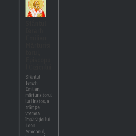
Sfântul
Ierarh
Emilian
Mărturisi
torul,
Episcopu
l Cizicului
Sfântul
Ierarh
Emilian,
mărturisitorul
lui Hristos, a
trăit pe
vremea
împărăției lui
Leon
Armeanul,