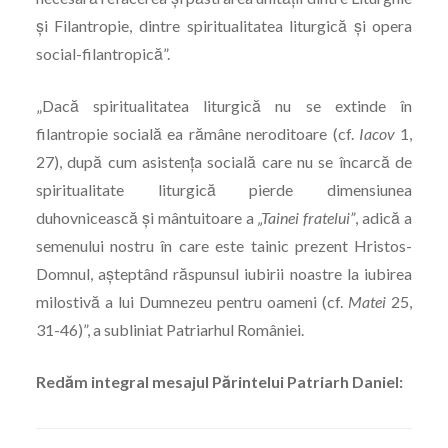
şi Filantropie, dintre spiritualitatea liturgică şi opera
social-filantropică”.
„Dacă spiritualitatea liturgică nu se extinde în
filantropie socială ea rămâne neroditoare (cf.
Iacov
1,
27), după cum asistența socială care nu se încarcă de
spiritualitate liturgică pierde dimensiunea
duhovnicească şi mântuitoare a
„Tainei fratelui”
, adică a
semenului nostru în care este tainic prezent Hristos-
Domnul, așteptând răspunsul iubirii noastre la iubirea
milostivă a lui Dumnezeu pentru oameni (cf.
Matei
25,
31-46)”, a subliniat Patriarhul României.
Redăm integral mesajul Părintelui Patriarh Daniel: