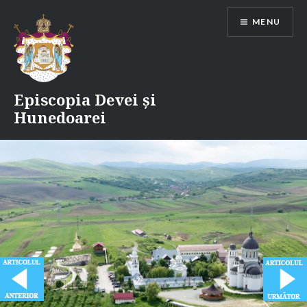
Skip
MENU
to
content
Episcopia Devei și
Hunedoarei