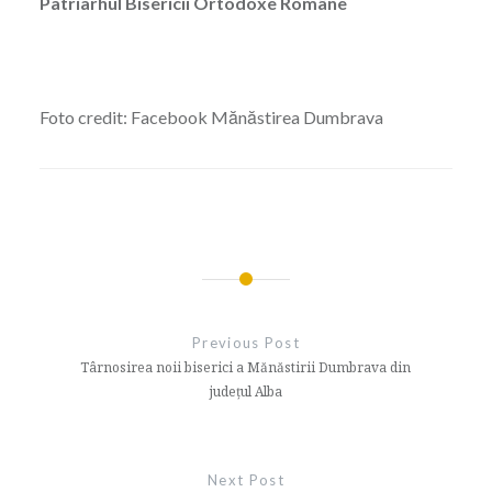
Patriarhul Bisericii Ortodoxe Române
Foto credit: Facebook Mănăstirea Dumbrava
Navigare
în
Previous Post
articole
Târnosirea noii biserici a Mănăstirii Dumbrava din
județul Alba
Next Post