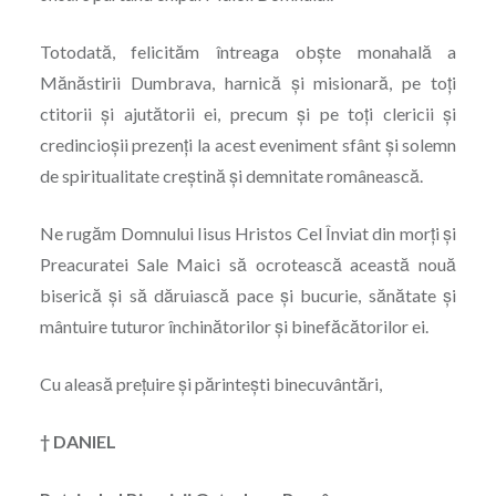
Totodată, felicităm întreaga obște monahală a
Mănăstirii Dumbrava, harnică şi misionară, pe toți
ctitorii şi ajutătorii ei, precum şi pe toți clericii şi
credincioşii prezenți la acest eveniment sfânt şi solemn
de spiritualitate creștină şi demnitate românească.
Ne rugăm Domnului Iisus Hristos Cel Înviat din morți şi
Preacuratei Sale Maici să ocrotească această nouă
biserică şi să dăruiască pace şi bucurie, sănătate şi
mântuire tuturor închinătorilor şi binefăcătorilor ei.
Cu aleasă preţuire şi părinteşti binecuvântări,
† DANIEL