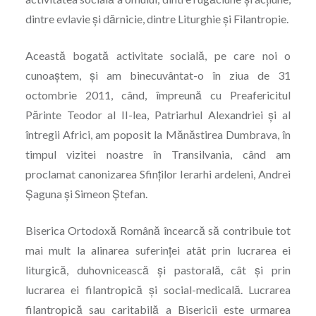
dintre evlavie şi dărnicie, dintre Liturghie şi Filantropie.
Această bogată activitate socială, pe care noi o
cunoaștem, şi am binecuvântat-o în ziua de 31
octombrie 2011, când, împreună cu Preafericitul
Părinte Teodor al II-lea, Patriarhul Alexandriei şi al
întregii Africi, am poposit la Mănăstirea Dumbrava, în
timpul vizitei noastre în Transilvania, când am
proclamat canonizarea Sfinților Ierarhi ardeleni, Andrei
Șaguna şi Simeon Ștefan.
Biserica Ortodoxă Română încearcă să contribuie tot
mai mult la alinarea suferinței atât prin lucrarea ei
liturgică, duhovnicească şi pastorală, cât şi prin
lucrarea ei filantropică şi social-medicală. Lucrarea
filantropică sau caritabilă a Bisericii este urmarea