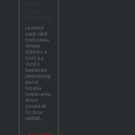
de pe
Tolga
(Tolgska)
La miezul
nopții, când
toată lumea
dormea,
sfântul s-a
trezit și a
văzut o
lumină care
lumina întreg
ținutul.
Aceasta
lumină venea
de la o
coloană de
foc de pe
celălalt...