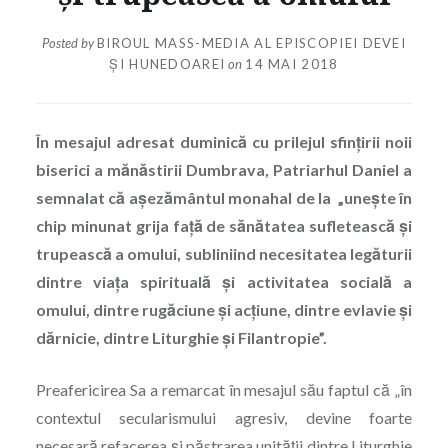
Posted by
BIROUL MASS-MEDIA AL EPISCOPIEI DEVEI
ȘI HUNEDOAREI
on
14 MAI 2018
În mesajul adresat duminică cu prilejul sfinţirii noii
biserici a mănăstirii Dumbrava, Patriarhul Daniel a
semnalat că aşezământul monahal de la „unește în
chip minunat grija faţă de sănătatea sufletească şi
trupească a omului, subliniind necesitatea legăturii
dintre viaţa spirituală şi activitatea socială a
omului, dintre rugăciune şi acțiune, dintre evlavie şi
dărnicie, dintre Liturghie şi Filantropie”.
Preafericirea Sa a remarcat în mesajul său faptul că „în
contextul secularismului agresiv, devine foarte
necesară refacerea şi păstrarea unității dintre Liturghie