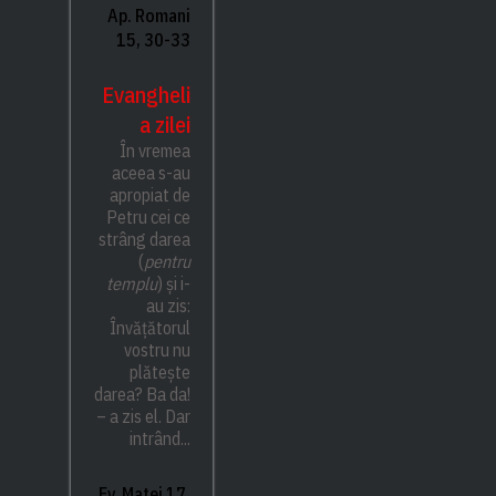
Ap. Romani
15, 30-33
Evangheli
a zilei
În vremea
aceea s-au
apropiat de
Petru cei ce
strâng darea
(
pentru
templu
) și i-
au zis:
Învățătorul
vostru nu
plătește
darea? Ba da!
– a zis el. Dar
intrând...
Ev. Matei 17,