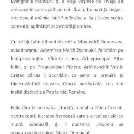
Evanghelia mântuirii şi a vieții veșnice ne învață că
persoanele care ajută pe cei săraci, bolnavi şi singuri,
pot deveni
mâinile iubirii milostive a lui Hristos pentru
oameni
şi apărători ai demnității umane.
Cu prilejul sfințirii noii biserici a Mănăstirii Dumbrava,
având hramul
Adormirea Maicii Domnului,
felicităm pe
Înaltpreasfinţitul Părinte Irineu, Arhiepiscopul Alba
Iuliei, şi pe Preacuviosul Părinte Arhimandrit Vasile
Crișan căruia îi acordăm, ca semn al prețuirii şi
binecuvântării noastre,
Crucea patriarhală
, cea mai
înaltă distincție a Patriarhiei Române.
Felicităm şi pe maica stareță, monahia Mina Cerceş,
pentru toată lucrarea frumoasă care s-a realizat aici cu
multă osteneală, şi îi conferim
Diploma de
onoare
purtând chipul Maicii Domnului.