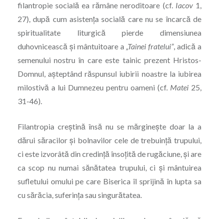
filantropie socială ea rămâne neroditoare (cf.
Iacov
1,
27), după cum asistența socială care nu se încarcă de
spiritualitate liturgică pierde dimensiunea
duhovnicească şi mântuitoare a
„Tainei fratelui”
, adică a
semenului nostru în care este tainic prezent Hristos-
Domnul, așteptând răspunsul iubirii noastre la iubirea
milostivă a lui Dumnezeu pentru oameni (cf.
Matei
25,
31-46).
Filantropia creștină însă nu se mărginește doar la a
dărui săracilor şi bolnavilor cele de trebuință trupului,
ci este izvorâtă din credință însoțită de rugăciune, şi are
ca scop nu numai sănătatea trupului, ci şi mântuirea
sufletului omului pe care Biserica îl sprijină în lupta sa
cu sărăcia, suferința sau singurătatea.