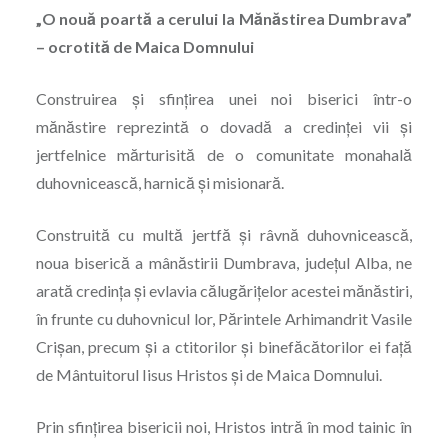
„O nouă poartă a cerului la Mănăstirea Dumbrava”
– ocrotită de
Maica Domnului
Construirea şi sfințirea unei noi biserici într-o
mănăstire reprezintă o dovadă a credinței vii şi
jertfelnice mărturisită de o comunitate monahală
duhovnicească, harnică și misionară.
Construită cu multă jertfă şi râvnă duhovnicească,
noua biserică a mânăstirii Dumbrava, județul Alba, ne
arată credința şi evlavia călugărițelor acestei mănăstiri,
în frunte cu duhovnicul lor, Părintele Arhimandrit Vasile
Crișan, precum şi a ctitorilor şi binefăcătorilor ei faţă
de Mântuitorul Iisus Hristos şi de Maica Domnului.
Prin sfințirea bisericii noi, Hristos intră în mod tainic în