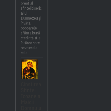
preot al
sfintei biserici
a lui
Dumnezeu și
învăța
popoarele
sfânta bună
credință și le
întărea spre
nevoințele
cele...
Cinstirea
Sfintei
Icoane a
Maicii
Domnului