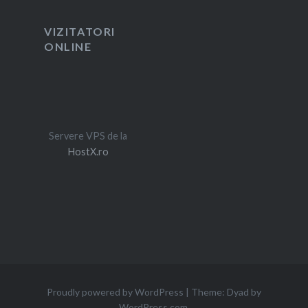
VIZITATORI
ONLINE
Servere VPS de la
HostX.ro
Proudly powered by WordPress
|
Theme: Dyad by
WordPress.com
.