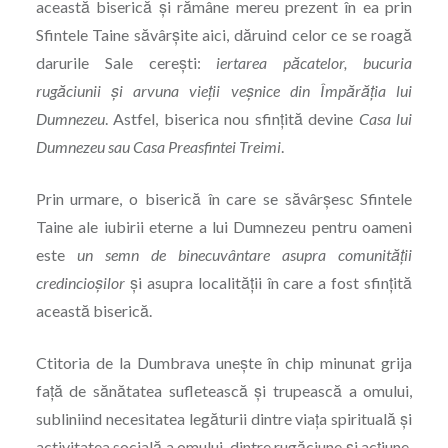
această biserică şi rămâne mereu prezent în ea prin
Sfintele Taine săvârșite aici, dăruind celor ce se roagă
darurile Sale cerești:
iertarea păcatelor, bucuria
rugăciunii
ș
i arvuna vie
ț
ii ve
ș
nice din Împără
ț
ia lui
Dumnezeu
. Astfel, biserica nou sfințită devine
Casa lui
Dumnezeu
sau
Casa Preasfintei Treimi
.
Prin urmare, o biserică în care se săvârșesc Sfintele
Taine ale iubirii eterne a lui Dumnezeu pentru oameni
este
un semn de binecuvântare asupra comunită
ț
ii
credincio
ș
ilor
şi asupra localității în care a fost sfințită
această biserică.
Ctitoria de la Dumbrava unește în chip minunat grija
faţă de sănătatea sufletească şi trupească a omului,
subliniind necesitatea legăturii dintre viaţa spirituală şi
activitatea socială a omului, dintre rugăciune şi acțiune,