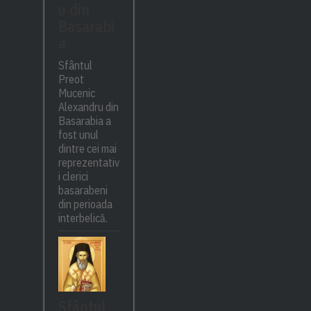
u din
Basarabi
a
Sfântul
Preot
Mucenic
Alexandru din
Basarabia a
fost unul
dintre cei mai
reprezentativ
i clerici
basarabeni
din perioada
interbelică.
Sfântul