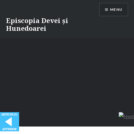
Skip
MENU
to
content
Episcopia Devei și
Hunedoarei