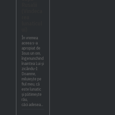
Rusalii
(Vindeca
rea
lunaticul
ui)
În vremea
aceea s-a
apropiat de
Iisus un om,
îngenunchind
înaintea Lui și
zicându-I:
Doamne,
miluiește pe
fiul meu, că
este lunatic
și pătimește
rău,
căci adesea...