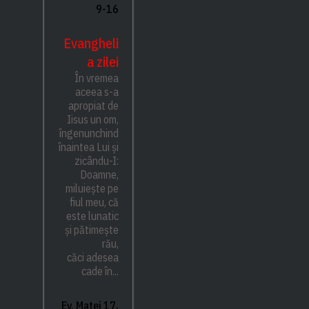
9-16
Evangheli
a zilei
În vremea
aceea s-a
apropiat de
Iisus un om,
îngenunchind
înaintea Lui și
zicându-I:
Doamne,
miluiește pe
fiul meu, că
este lunatic
și pătimește
rău,
căci adesea
cade în...
Ev. Matei 17,