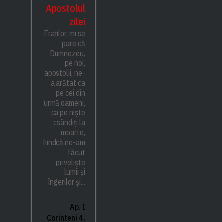
Apostolul
zilei
Fraților, mi se
pare că
Dumnezeu,
pe noi,
apostolii, ne-
a arătat ca
pe cei din
urmă oameni,
ca pe niște
osândiți la
moarte,
fiindcă ne-am
făcut
priveliște
lumii și
îngerilor și...
Ap. I
Corinteni 4,