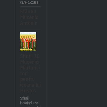
care căzuse.
Sfântul
Mucenic
Antonin
Sfinții 10
Mucenici
Mărturisi
tori
pentru
icoana lui
Hristos
Sfinții,
întărindu-se