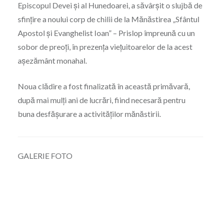
Episcopul Devei și al Hunedoarei, a săvârșit o slujbă de
sfințire a noului corp de chilii de la Mănăstirea „Sfântul
Apostol și Evanghelist Ioan” – Prislop împreună cu un
sobor de preoți, în prezența viețuitoarelor de la acest
așezământ monahal.
Noua clădire a fost finalizată în această primăvară,
după mai mulți ani de lucrări, fiind necesară pentru
buna desfășurare a activităților mănăstirii.
GALERIE FOTO