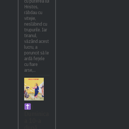
cu puterea lui
Hristos,
răbdau cu
vitejie,
neslăbind cu
trupurile. Iar
tiranul,
văzând acest
lucru, a
poruncit să le
ardă fețele
cu fiare
arse,...
)
Duminica
a 10-a
după