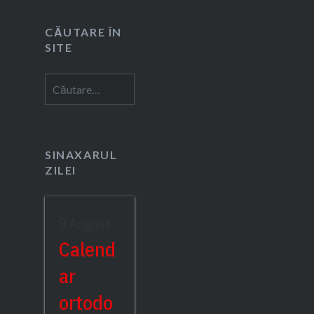
CĂUTARE ÎN
SITE
Caută
după:
SINAXARUL
ZILEI
9 August
Calend
ar
ortodo