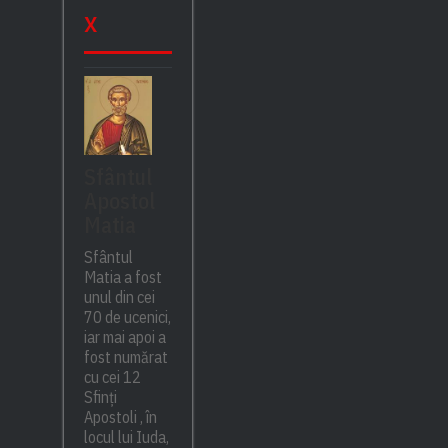
x
Sfântul
Apostol
Matia
Sfântul
Matia a fost
unul din cei
70 de ucenici,
iar mai apoi a
fost numărat
cu cei 12
Sfinți
Apostoli , în
locul lui Iuda,