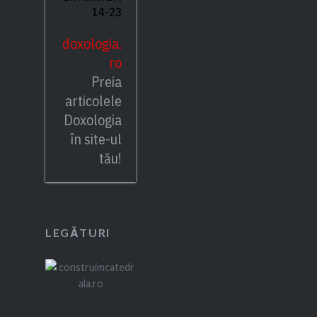
14-23
doxologia.
ro
Preia
articolele
Doxologia
în site-ul
tău!
LEGĂTURI