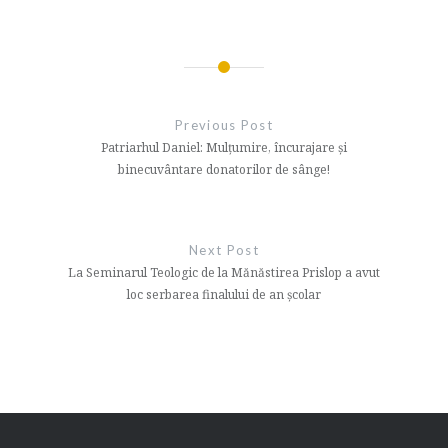
Navigare
în
Previous Post
articole
Patriarhul Daniel: Mulțumire, încurajare și
binecuvântare donatorilor de sânge!
Next Post
La Seminarul Teologic de la Mănăstirea Prislop a avut
loc serbarea finalului de an școlar