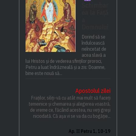
Schimbar
ea la Față
a
Domnului
Dorind să se
îndulcească
neîncetat de
acea slavă a
lui Hristos și de vederea sfinților proroci,
Petru a luat îndrăzneală și a zis: Doamne,
bine este nouă să...
Apostolul zilei
Fraților, siliți-vă cu atât mai mult să faceți
temeinice și chemarea și alegerea voastră,
de vreme ce, făcând acestea, nu veți greși
niciodată. Că așa vi se va da cu bogăție...
Ap. II Petru 1, 10-19