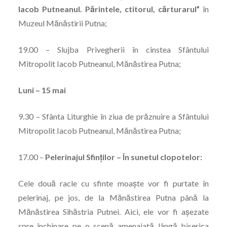
Iacob Putneanul. Părintele, ctitorul, cărturarul”
în
Muzeul Mănăstirii Putna;
19.00 – Slujba Privegherii în cinstea Sfântului
Mitropolit Iacob Putneanul, Mănăstirea Putna;
Luni – 15 mai
9.30 – Sfânta Liturghie în ziua de prăznuire a Sfântului
Mitropolit Iacob Putneanul, Mănăstirea Putna;
17.00 –
Pelerinajul Sfinților – În sunetul clopotelor:
Cele două racle cu sfinte moaște vor fi purtate în
pelerinaj, pe jos, de la Mănăstirea Putna până la
Mănăstirea Sihăstria Putnei. Aici, ele vor fi așezate
spre închinare pe o scenă amenajată lângă biserica