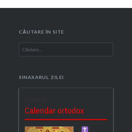
CĂUTARE ÎN SITE
Caută
după:
SINAXARUL ZILEI
6 August
Calendar ortodox
(
)