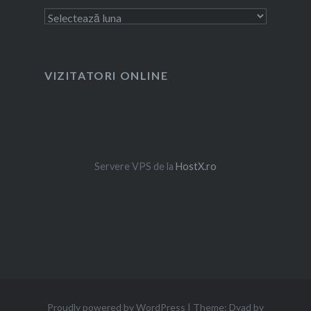
Arhivă
VIZITATORI ONLINE
Servere VPS de la
HostX.ro
Proudly powered by WordPress
|
Theme: Dyad by