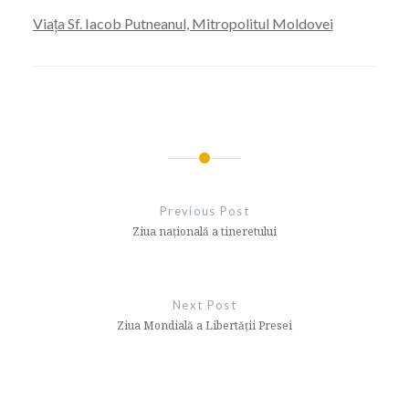
Viața Sf. Iacob Putneanul, Mitropolitul Moldovei
Navigare
în
Previous Post
articole
Ziua naţională a tineretului
Next Post
Ziua Mondială a Libertăţii Presei