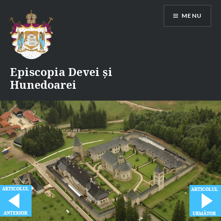
Skip
MENU
to
content
Episcopia Devei și
Hunedoarei