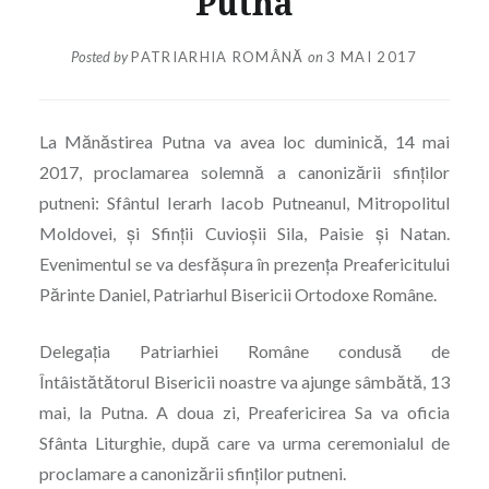
Putna
Posted by
PATRIARHIA ROMÂNĂ
on
3 MAI 2017
La Mănăstirea Putna va avea loc duminică, 14 mai
2017, proclamarea solemnă a canonizării sfinților
putneni: Sfântul Ierarh Iacob Putneanul, Mitropolitul
Moldovei, și Sfinţii Cuvioșii Sila, Paisie și Natan.
Evenimentul se va desfășura în prezența Preafericitului
Părinte Daniel, Patriarhul Bisericii Ortodoxe Române.
Delegația Patriarhiei Române condusă de
Întâistătătorul Bisericii noastre va ajunge sâmbătă, 13
mai, la Putna. A doua zi, Preafericirea Sa va oficia
Sfânta Liturghie, după care va urma ceremonialul de
proclamare a canonizării sfinților putneni.