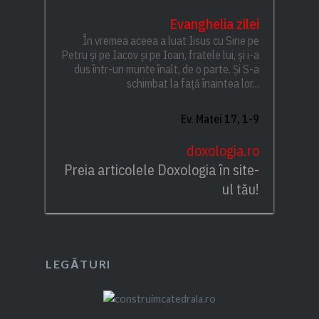
Evanghelia zilei
În vremea aceea a luat Iisus cu Sine pe
Petru și pe Iacov și pe Ioan, fratele lui, și i-a
dus într-un munte înalt, de o parte. Și S-a
schimbat la față înaintea lor...
Ev. Matei 17, 1-9
doxologia.ro
Preia articolele Doxologia în site-
ul tău!
LEGĂTURI