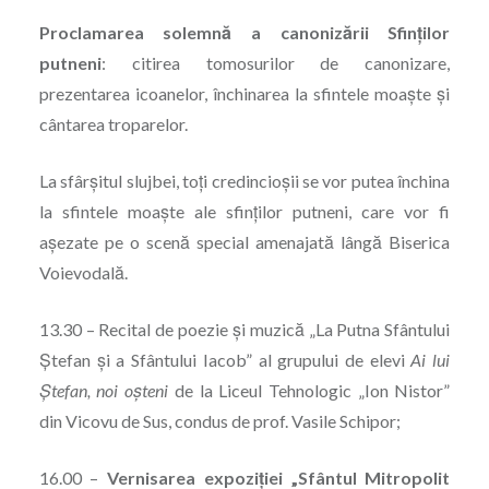
Proclamarea solemnă a canonizării Sfinților
putneni
: citirea tomosurilor de canonizare,
prezentarea icoanelor, închinarea la sfintele moaște și
cântarea troparelor.
La sfârșitul slujbei, toți credincioșii se vor putea închina
la sfintele moaște ale sfinților putneni, care vor fi
așezate pe o scenă special amenajată lângă Biserica
Voievodală.
13.30 – Recital de poezie și muzică „La Putna Sfântului
Ștefan și a Sfântului Iacob” al grupului de elevi
Ai lui
Ștefan, noi oșteni
de la Liceul Tehnologic „Ion Nistor”
din Vicovu de Sus, condus de prof. Vasile Schipor;
16.00 –
Vernisarea expoziției „Sfântul Mitropolit