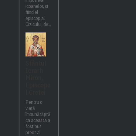
împotriva
icoanelor, și
fiind el
episcop al
Cizicului, de...
Sfântul
Ierarh
Miron,
Episcopu
l Cretei
Pentru o
viață
îmbunătățită
ca aceasta a
fost pus
preot al