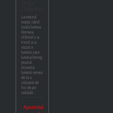
Tolga
(Tolgska)
La miezul
nopții, când
toată lumea
dormea,
sfântul s-a
trezit și a
văzut o
lumină care
lumina întreg
ținutul.
Aceasta
lumină venea
de la o
coloană de
foc de pe
celălalt...
Apostolul