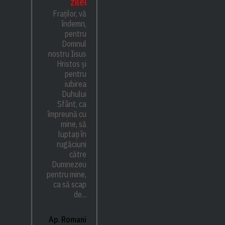
zilei
Fraților, vă
îndemn,
pentru
Domnul
nostru Iisus
Hristos și
pentru
iubirea
Duhului
Sfânt, ca
împreună cu
mine, să
luptați în
rugăciuni
către
Dumnezeu
pentru mine,
ca să scap
de...
Ap. Romani