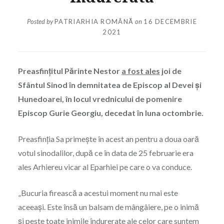
Posted by
PATRIARHIA ROMÂNĂ
on
16 DECEMBRIE
2021
Preasfințitul Părinte Nestor
a fost ales
joi de
Sfântul Sinod în demnitatea de Episcop al Devei și
Hunedoarei, în locul vrednicului de pomenire
Episcop Gurie Georgiu, decedat în luna octombrie.
Preasfinția Sa primește în acest an pentru a doua oară
votul sinodalilor, după ce în data de 25 februarie era
ales Arhiereu vicar al Eparhiei pe care o va conduce.
„Bucuria firească a acestui moment nu mai este
aceeași. Este însă un balsam de mângâiere, pe o inimă
și peste toate inimile îndurerate ale celor care suntem