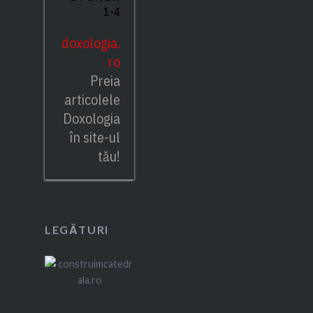
1-4
doxologia.
ro
Preia
articolele
Doxologia
în site-ul
tău!
LEGĂTURI