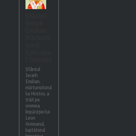
Sfântul
Ierarh
Emilian
Mărturisi
torul,
Episcopu
l Cizicului
Sfântul
Ierarh
Emilian,
mărturisitorul
lui Hristos, a
trăit pe
vremea
împărăției lui
Leon
Armeanul,
luptătorul