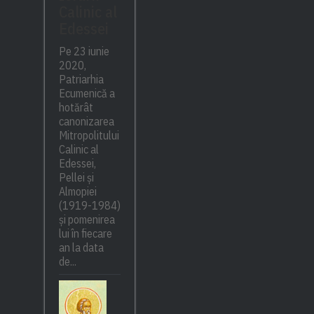
Calinic al
Edessei
Pe 23 iunie
2020,
Patriarhia
Ecumenică a
hotărât
canonizarea
Mitropolitului
Calinic al
Edessei,
Pellei și
Almopiei
(1919-1984)
și pomenirea
lui în fiecare
an la data
de...