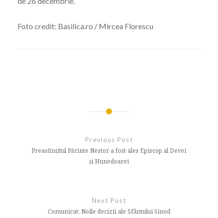
de 26 decembrie.
Foto credit: Basilica.ro / Mircea Florescu
Navigare
în
Previous Post
articole
Preasfințitul Părinte Nestor a fost ales Episcop al Devei
și Hunedoarei
Next Post
Comunicat: Noile decizii ale Sfântului Sinod