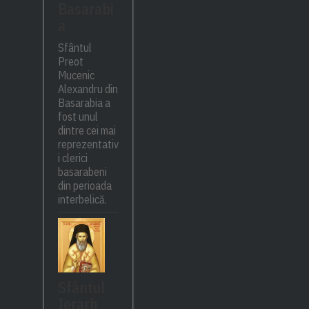
Basarabi
a
Sfântul
Preot
Mucenic
Alexandru din
Basarabia a
fost unul
dintre cei mai
reprezentativ
i clerici
basarabeni
din perioada
interbelică.
Sfântul
Ierarh