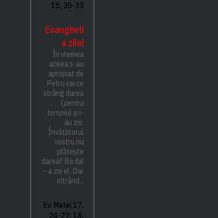
15, 30-33
Evangheli
a zilei
În vremea
aceea s-au
apropiat de
Petru cei ce
strâng darea
(
pentru
templu
) și i-
au zis:
Învățătorul
vostru nu
plătește
darea? Ba da!
– a zis el. Dar
intrând...
Ev. Matei 17,
24-27; 18,