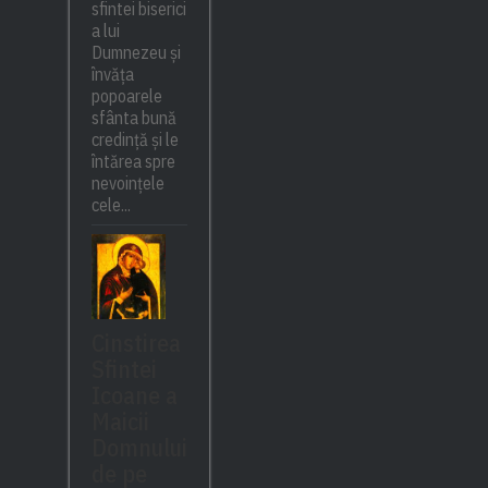
sfintei biserici
a lui
Dumnezeu și
învăța
popoarele
sfânta bună
credință și le
întărea spre
nevoințele
cele...
Cinstirea
Sfintei
Icoane a
Maicii
Domnului
de pe