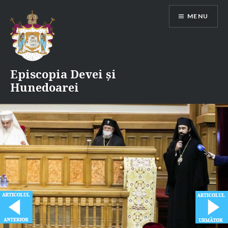
Skip
MENU
to
content
Episcopia Devei și
Hunedoarei