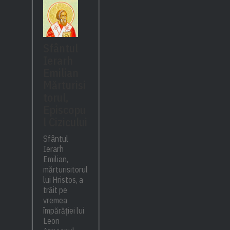
Sfântul
Ierarh
Emilian
Mărturisi
torul,
Episcopu
l Cizicului
Sfântul
Ierarh
Emilian,
mărturisitorul
lui Hristos, a
trăit pe
vremea
împărăției lui
Leon