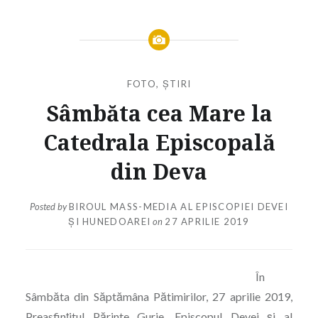
FOTO
,
ȘTIRI
Sâmbăta cea Mare la
Catedrala Episcopală
din Deva
Posted by
BIROUL MASS-MEDIA AL EPISCOPIEI DEVEI
ȘI HUNEDOAREI
on
27 APRILIE 2019
În
Sâmbăta din Săptămâna Pătimirilor, 27 aprilie 2019,
Preasfințitul Părinte Gurie, Episcopul Devei și al