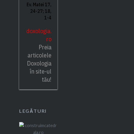
Ev. Matei 17,
24-27; 18,
1-4
doxologia.
ro
Preia
articolele
Doxologia
în site-ul
tău!
LEGĂTURI