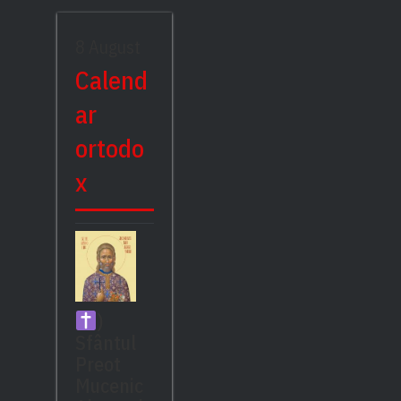
8 August
Calend
ar
ortodo
x
)
Sfântul
Preot
Mucenic