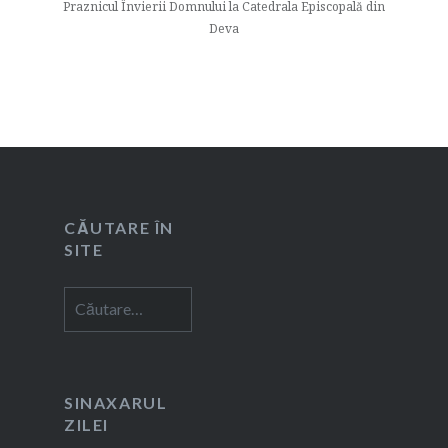
Praznicul Învierii Domnului la Catedrala Episcopală din
Deva
CĂUTARE ÎN
SITE
Caută
după:
SINAXARUL
ZILEI