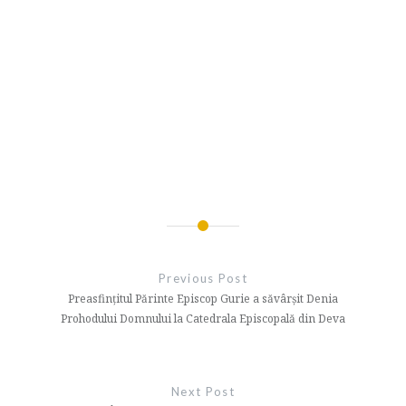
Navigare
în
Previous Post
articole
Preasfințitul Părinte Episcop Gurie a săvârșit Denia
Prohodului Domnului la Catedrala Episcopală din Deva
Next Post