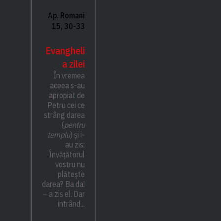
Ap. Romani
15, 30-33
Evangheli
a zilei
În vremea
aceea s-au
apropiat de
Petru cei ce
strâng darea
(
pentru
templu
) și i-
au zis:
Învățătorul
vostru nu
plătește
darea? Ba da!
– a zis el. Dar
intrând...