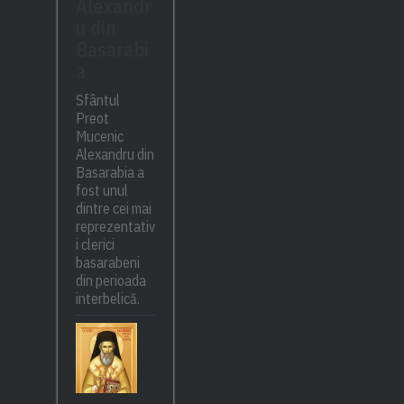
Alexandr
u din
Basarabi
a
Sfântul
Preot
Mucenic
Alexandru din
Basarabia a
fost unul
dintre cei mai
reprezentativ
i clerici
basarabeni
din perioada
interbelică.