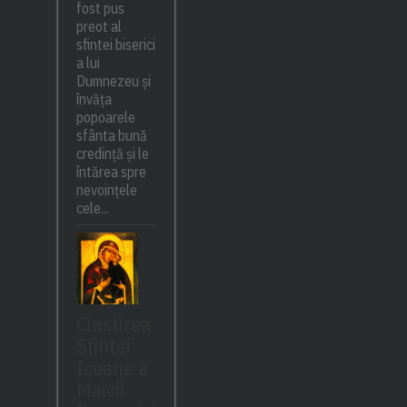
fost pus
preot al
sfintei biserici
a lui
Dumnezeu și
învăța
popoarele
sfânta bună
credință și le
întărea spre
nevoințele
cele...
Cinstirea
Sfintei
Icoane a
Maicii