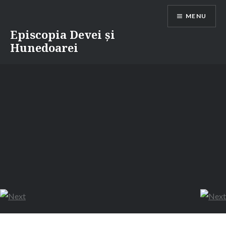
Skip
MENU
to
content
Episcopia Devei și
Hunedoarei