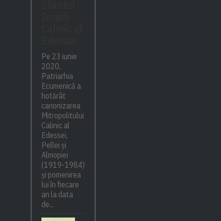
Sfântul
Ierarh
Calinic al
Edessei
Pe 23 iunie
2020,
Patriarhia
Ecumenică a
hotărât
canonizarea
Mitropolitului
Calinic al
Edessei,
Pellei și
Almopiei
(1919-1984)
și pomenirea
lui în fiecare
an la data
de...