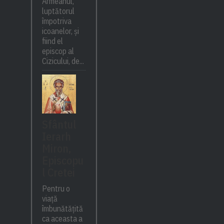
Armeanul,
luptătorul
împotriva
icoanelor, și
fiind el
episcop al
Cizicului, de...
Sfântul
Ierarh
Miron,
Episcopu
l Cretei
Pentru o
viață
îmbunătățită
ca aceasta a