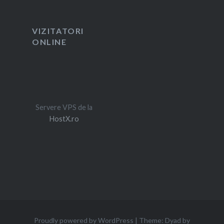
VIZITATORI
ONLINE
Servere VPS de la
HostX.ro
Proudly powered by WordPress
|
Theme: Dyad by