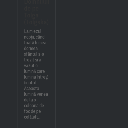
Domnului
de pe
Tolga
(Tolgska)
La miezul
nopții, când
toată lumea
dormea,
sfântul s-a
trezit și a
văzut o
lumină care
lumina întreg
ținutul.
Aceasta
lumină venea
de la o
coloană de
foc de pe
celălalt...