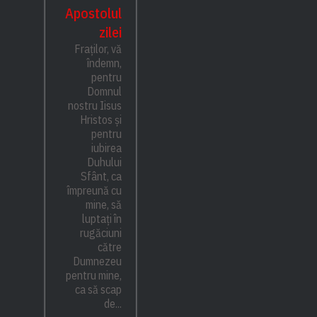
Apostolul
zilei
Fraților, vă
îndemn,
pentru
Domnul
nostru Iisus
Hristos și
pentru
iubirea
Duhului
Sfânt, ca
împreună cu
mine, să
luptați în
rugăciuni
către
Dumnezeu
pentru mine,
ca să scap
de...