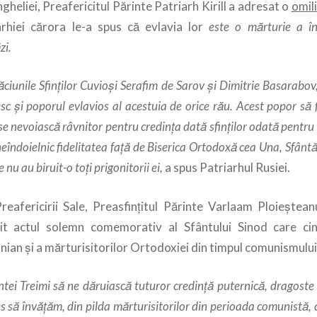
gheliei, Preafericitul Părinte Patriarh Kirill a adresat o
omil
arhiei cărora le-a spus că evlavia lor
este o mărturie a înf
zi.
ăciunile Sfinţilor Cuvioşi Serafim de Sarov şi Dimitrie Basarabo
 şi poporul evlavios al acestuia de orice rău. Acest popor să fi
se nevoiască râvnitor pentru credinţa dată sfinţilor odată pentru
neîndoielnic fidelitatea faţă de Biserica Ortodoxă cea Una, Sfânt
 nu au biruit-o toţi prigonitorii ei,
a spus Patriarhul Rusiei.
eafericirii Sale, Preasfinţitul Părinte Varlaam Ploieştean
itit actul solemn comemorativ al Sfântului Sinod care c
inian şi a mărturisitorilor Ortodoxiei din timpul comunismului
tei Treimi să ne dăruiască tuturor credinţă puternică, dragoste 
s să învăţăm, din pilda mărturisitorilor din perioada comunistă, 