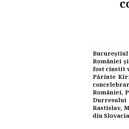
c
Bucureştiul
României şi
fost cinstit
Părinte Kir
concelebra
României, P
Durresului 
Rastislav, M
din Slovacia