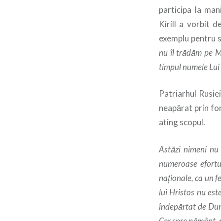
participa la man
Kirill a vorbit 
exemplu pentru 
nu îl trădăm pe M
timpul numele Lui 
Patriarhul Rusie
neapărat prin for
ating scopul.
Astăzi nimeni nu 
numeroase eforturi
naţionale, ca un fe
lui Hristos nu es
îndepărtat de Dumn
Cer spre pământ, p