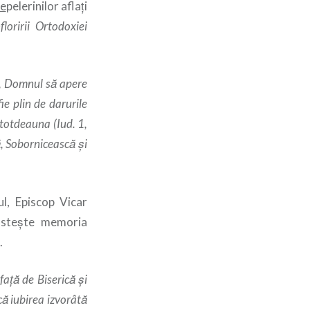
ie
pelerinilor aflaţi
loririi Ortodoxiei
v, Domnul să apere
e plin de darurile
 totdeauna (Iud. 1,
ă, Sobornicească şi
ul, Episcop Vicar
insteşte memoria
.
faţă de Biserică şi
că iubirea izvorâtă