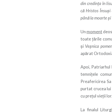
din credinţa în Ii
că Hristos Însuşi 
până la moarte şi î
Un
moment
deose
toate țările comu
şi
Veşnica pomen
apărat Ortodoxia 
Apoi, Patriarhul
temniţele comun
Preafericirea Sa
purtat crucea lui
cu preţul vieţii lor
La finalul Litur