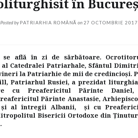
oliturghisit în Bucureş
Posted by
PATRIARHIA ROMÂNĂ
on
27 OCTOMBRIE 2017
 se află în zi de sărbătoare. Ocrotitor
 al Catedralei Patriarhale, Sfântul Dimitri
 vineri la Patriarhie de mii de credincioşi. 
ill, Patriarhul Rusiei, a prezidat liturghi
re cu Preafericitul Părinte Daniel,
reafericitul Părinte Anastasie, Arhiepisco
și al întregii Albanii, şi cu Preaferic
itropolitul Bisericii Ortodoxe din Ţinutur
.