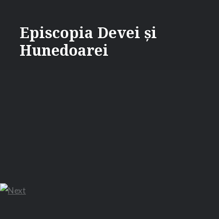
Skip
to
Episcopia Devei și
content
Hunedoarei