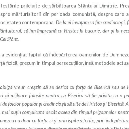
ifestările prilejuite de sărbătoarea Sfântului Dimitrie. Prea
despre mărturisitorii din perioada comunistă, despre care 
societatea contemporană.
De la ei învăţăm să fim credincioşi, fi
ântuitorul, să fim împreună cu Hristos la bucurie, dar şi la ne
Cel Sfânt.
i a evidenţiat faptul că îndepărterea oamenilor de Dumnez
ţă fizică, precum în timpul persecuţiilor, însă metodele actuale
obligă vreun creştin să se dezică cu forţa de Biserică sau de H
 şi mijloace folosite pentru ca Biserica să fie privita ca o par
l de folclor popular şi credincioşii să uite de Hristos şi Biserică. 
te mai puţin complicată decât aceea din timpul prigoanelor pentr
ezeu nu doar cu forţa, ci şi prin ispite diferite, prin îndepărtarea
rin atragerea lui spre o direcţie contradictorie
, a conchis Patri