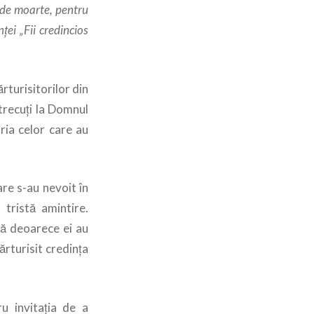
a de moarte, pentru
ţei „Fii credincios
rturisitorilor din
 trecuți la Domnul
ria celor care au
re s-au nevoit în
tristă amintire.
lă deoarece ei au
ărturisit credinţa
ru invitaţia de a