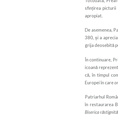
Totodată, Preafer
sfinţirea pictur
apropiat.
De asemenea, Patr
380, şi a aprecia
grija deosebită pu
În continuare, Pr
icoană reprezent
că, în timpul co
Europei în care
or
Patriarhul Români
în restaurarea B
Biserica răstignit