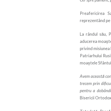
Preafericirea 
reprezentând pe 
La rândul său, P
aducerea moaştelo
privind misiunea 
Patriarhului Rus
moaştele Sfântul
Avem această convi
trecem prin dificu
pentru a dobândi 
Bisericii Ortod