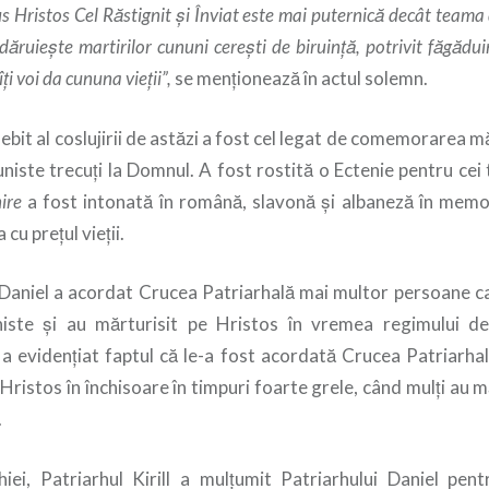
sus Hristos Cel Răstignit şi Înviat este mai puternică decât team
dăruieşte martirilor cununi cereşti de biruinţă, potrivit făgăduin
ţi voi da cununa vieţii”,
se menţionează în actul solemn.
bit al coslujirii de astăzi a fost cel legat de comemorarea mă
niste trecuți la Domnul. A fost rostită o Ectenie pentru cei
ire
a fost intonată în română, slavonă şi albaneză în memo
cu preţul vieţii.
 Daniel a acordat Crucea Patriarhală mai multor persoane ca
iste şi au mărturisit pe Hristos în vremea regimului de 
 a evidenţiat faptul că le-a fost acordată Crucea Patriarha
 Hristos în închisoare în timpuri foarte grele, când mulţi au m
.
ghiei, Patriarhul Kirill a mulţumit Patriarhului Daniel pent