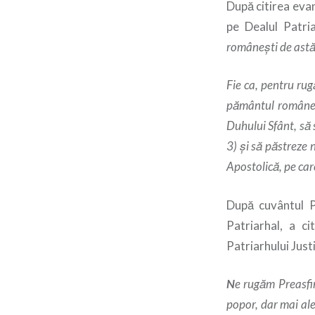
După citirea evan
pe Dealul Patri
româneşti de astă
Fie ca, pentru rug
pământul românesc
Duhului Sfânt, să 
3) şi să păstreze 
Apostolică, pe care
După cuvântul Pr
Patriarhal, a c
Patriarhului Just
N
e rugăm Preasfin
popor, dar mai ale