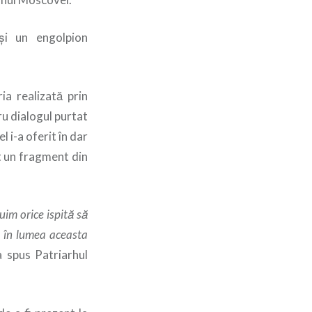
şi un engolpion
ia realizată prin
ru dialogul purtat
 i-a oferit în dar
t un fragment din
uim orice ispită să
ti în lumea aceasta
 spus Patriarhul