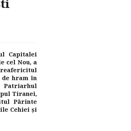
ti
ul Capitalei
e cel Nou, a
Preafericitul
a de hram în
 Patriarhul
pul Tiranei,
itul Părinte
ile Cehiei şi