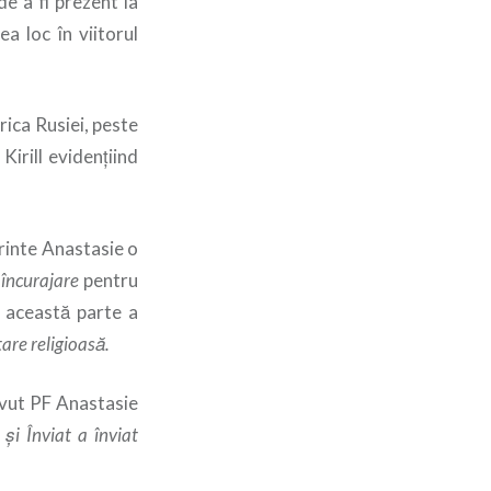
de a fi prezent la
a loc în viitorul
rica Rusiei, peste
Kirill evidenţiind
ărinte Anastasie o
 încurajare
pentru
n această parte a
tare religioasă.
 avut PF Anastasie
 şi Înviat a înviat