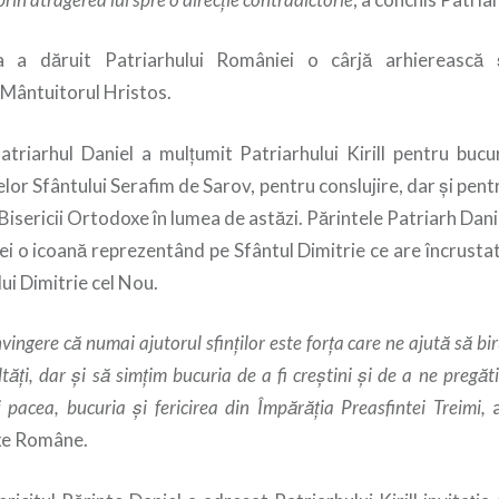
Sa a dăruit Patriarhului României o cârjă arhierească 
Mântuitorul Hristos.
atriarhul Daniel a mulţumit Patriarhului Kirill pentru bucur
r Sfântului Serafim de Sarov, pentru conslujire, dar şi pent
Bisericii Ortodoxe în lumea de astăzi. Părintele Patriarh Daniel
iei o icoană reprezentând pe Sfântul Dimitrie ce are încrusta
ui Dimitrie cel Nou.
ngere că numai ajutorul sfinţilor este forţa care ne ajută să bir
ltăţi, dar şi să simţim bucuria de a fi creştini şi de a ne pregă
pacea, bucuria şi fericirea din Împărăţia Preasfintei Treimi,
a
oxe Române.