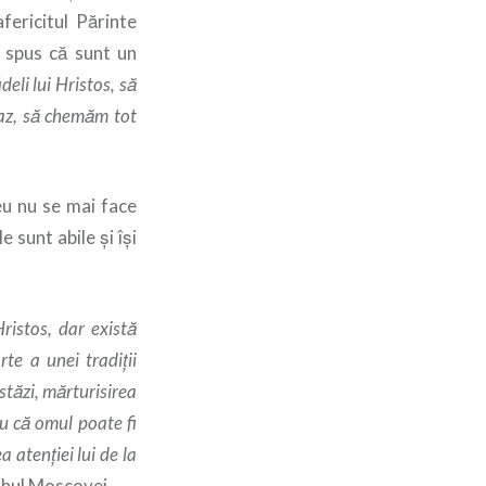
fericitul Părinte
a spus că sunt un
deli lui Hristos, să
caz, să chemăm tot
eu nu se mai face
 sunt abile şi îşi
ristos, dar există
te a unei tradiţii
Astăzi, mărturisirea
u că omul poate fi
 atenţiei lui de la
arhul Moscovei.