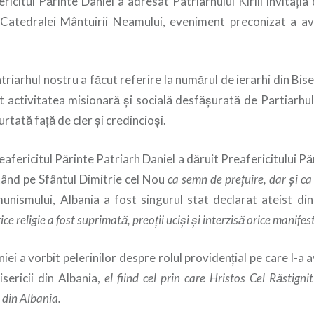
icitul Părinte Daniel a adresat Patriarhului Kirill invitaţia 
ii Catedralei Mântuirii Neamului, eveniment preconizat a ave
iarhul nostru a făcut referire la numărul de ierarhi din Bise
t activitatea misionară şi socială desfăşurată de Partiarhul 
rtată faţă de cler şi credincioşi.
eafericitul Părinte Patriarh Daniel a dăruit Preafericitului P
ând pe Sfântul Dimitrie cel Nou
ca semn de preţuire, dar şi ca
munismului, Albania a fost singurul stat declarat ateist di
ice religie a fost suprimată, preoţii ucişi şi interzisă orice manifes
ei a vorbit pelerinilor despre rolul providenţial pe care l-a
isericii din Albania,
el fiind cel prin care Hristos Cel Răstignit
ă din Albania.