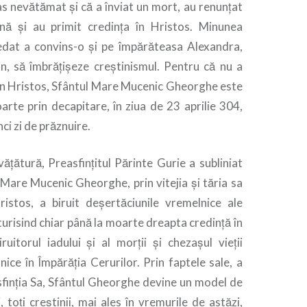
 nevătămat și că a înviat un mort, au renunțat
nă și au primit credința în Hristos. Minunea
ecedat a convins-o și pe împărăteasa Alexandra,
ian, să îmbrățișeze creștinismul. Pentru că nu a
 în Hristos, Sfântul Mare Mucenic Gheorghe este
rte prin decapitare, în ziua de 23 aprilie 304,
i zi de prăznuire.
vățătură, Preasfințitul Părinte Gurie a subliniat
 Mare Mucenic Gheorghe, prin vitejia și tăria sa
Hristos, a biruit deșertăciunile vremelnice ale
turisind chiar până la moarte dreapta credință în
uitorul iadului și al morții și chezașul vieții
nice în Împărăția Cerurilor. Prin faptele sale, a
sfinția Sa, Sfântul Gheorghe devine un model de
 toți creștinii, mai ales în vremurile de astăzi,