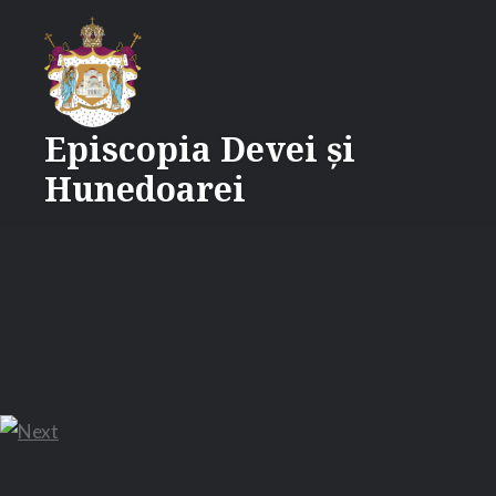
Skip
Supporter of Post Navigator
WP Plugins
to
content
Episcopia Devei și
Hunedoarei