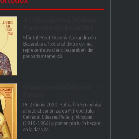
✝) Sfântul Preot Mucenic
Alexandru din Basarabia
Sfântul Preot Mucenic Alexandru din
Basarabia a fost unul dintre cei mai
reprezentativi clerici basarabeni din
perioada interbelică.
Sfântul Ierarh Calinic al
Edessei
Pe 23 iunie 2020, Patriarhia Ecumenică
a hotărât canonizarea Mitropolitului
Calinic al Edessei, Pellei și Almopiei
(1919-1984) și pomenirea lui în fiecare
an la data de...