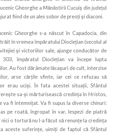
ucenic Gheorghe a Mănăstirii Cucuiș din județul
rat fiind de un ales sobor de preoți și diaconi.
cenic Gheorghe s-a născut în Capadocia, din
A trăit în vremea împăratului Dioclețian (secolul al
vitejiei și victoriilor sale, ajunge conducător de
 303, împăratul Dioclețian va începe lupta
ilor. Au fost dărâmate lăcașuri de cult, interzise
ilor, arse cărțile sfinte, iar cei ce refuzau să
or erau uciși. În fata acestei situații, Sfântul
erește sa-și mărturisească credința în Hristos,
 va fi întemnițat. Va fi supus la diverse chinuri:
 tras pe roată, îngropat în var, lespezi de piatră
 nici o tortură nu l-a făcut să renunțe la credința
la aceste suferințe, uimiți de faptul că Sfântul