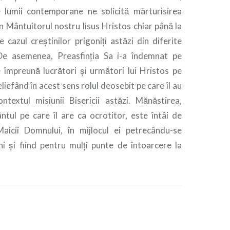
 lumii contemporane ne solicită mărturisirea
în Mântuitorul nostru Iisus Hristos chiar până la
cazul creștinilor prigoniți astăzi din diferite
 De asemenea, Preasfinția Sa i-a îndemnat pe
e împreună lucrători și următori lui Hristos pe
eliefând în acest sens rolul deosebit pe care îl au
ontextul misiunii Bisericii astăzi. Mănăstirea,
ntul pe care îl are ca ocrotitor, este întâi de
aicii Domnului, în mijlocul ei petrecându-se
 și fiind pentru mulți punte de întoarcere la