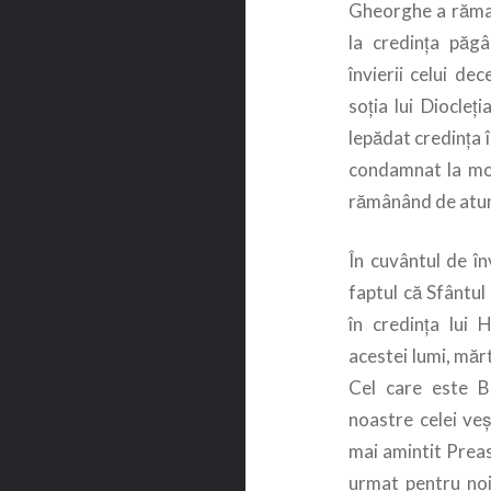
Gheorghe a rămas
la credința păgâ
învierii celui d
soția lui Diocleț
lepădat credința
condamnat la moa
rămânând de atunc
În cuvântul de în
faptul că Sfântul
în credința lui 
acestei lumi, măr
Cel care este Bir
noastre celei veș
mai amintit Prea
urmat pentru noi,