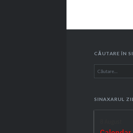
CĂUTARE ÎN S
Caută
după:
SINAXARUL ZI
8 August
Calendar