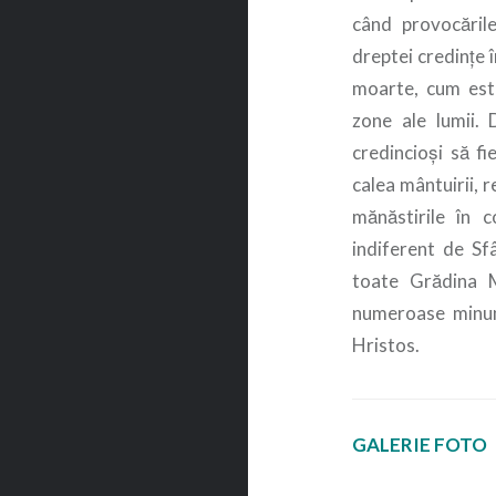
când provocările
dreptei credințe 
moarte, cum este 
zone ale lumii.
credincioși să fi
calea mântuirii, r
mănăstirile în c
indiferent de Sfâ
toate Grădina M
numeroase minuni
Hristos.
GALERIE FOTO