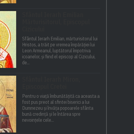
Sfântul Ierarh Emilian
Mărturisitorul, Episcopul
Cizicului
Sfântul Ierarh Emilian, mărturisitorul lui
Hristos, a trăit pe vremea împărăției lui
Leon Armeanul, luptătorul împotriva
icoanelor, și fiind el episcop al Cizicului,
de...
Sfântul Ierarh Miron,
Episcopul Cretei
Pentru o viață îmbunătățită ca aceasta a
fost pus preot al sfintei biserici a lui
Dumnezeu și învăța popoarele sfânta
bună credință și le întărea spre
nevoințele cele...