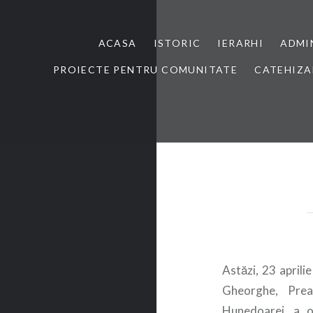
ACASA
ISTORIC
IERARHI
ADMI
PROIECTE PENTRU COMUNITATE
CATEHIZA
Astăzi, 23 april
Gheorghe, Preas
Hunedoarei, a of