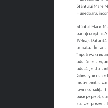
Sfântului Mare M
Hunedoara, înconju
Sfântul Mare Mu
parinți creștini. 
IV-lea). Datorită 
armata. În anul
împotriva creștin
adunările creștin
aducă jertfa zeil
Gheorghe nu se f
motiv pentru care
loviri cu sulița,
puse pe piept, dar
sa. Cei prezenți 