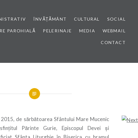
NISTRATIV
ÎNVĂȚĂMÂNT
CULTURAL
SOCIAL
RE PAROHIALĂ
PELERINAJE
MEDIA
WEBMAIL
CONTACT
ie 2015, de sărbătoarea Sfântului Mare Mucenic
fințitul Părinte Gurie, Episcopul Devei și
iciat Sfânta Liturghie în Biserica cu hramul