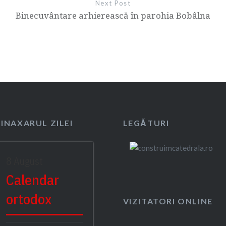
Next Post
Binecuvântare arhierească în parohia Bobâlna
SINAXARUL ZILEI
LEGĂTURI
8 August
Calendar
ortodox
VIZITATORI ONLINE