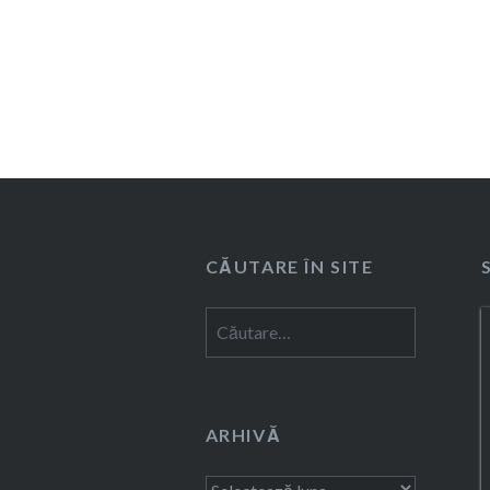
CĂUTARE ÎN SITE
Caută
după:
ARHIVĂ
Arhivă