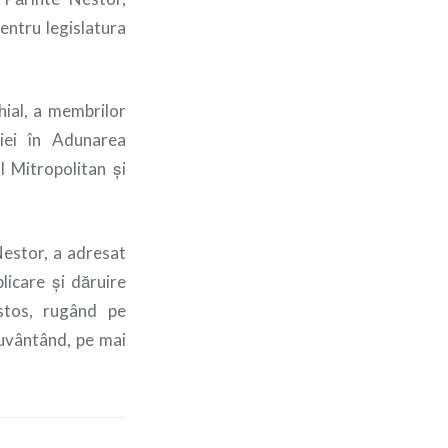
entru legislatura
hial, a membrilor
hiei în Adunarea
l Mitropolitan și
Nestor, a adresat
licare și dăruire
istos, rugând pe
cuvântând, pe mai