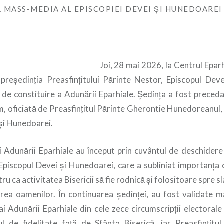
 MASS-MEDIA AL EPISCOPIEI DEVEI ȘI HUNEDOAREI
Joi, 28 mai 2026, la Centrul Epar
președinția Preasfințitului Părinte Nestor, Episcopul Dev
ei de constituire a Adunării Eparhiale. Ședința a fost preced
m, oficiată de Preasfințitul Părinte Gherontie Hunedoreanul, 
 și Hunedoarei.
i Adunării Eparhiale au început prin cuvântul de deschidere 
Episcopul Devei și Hunedoarei, care a subliniat importanța c
tru ca activitatea Bisericii să fie rodnică și folositoare spre 
rea oamenilor. În continuarea ședinței, au fost validate 
i Adunării Eparhiale din cele zece circumscripții electorale
 de fidelitate față de Sfânta Biserică, iar Preasfințitu