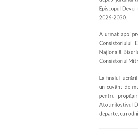
Episcopul Devei 
2026-2030.
A urmat apoi pro
Consistoriului 
Națională Biseri
Consistoriul Mit
La finalul lucră
un cuvânt de mul
pentru propășir
Atotmilostivul D
departe, cu rodni