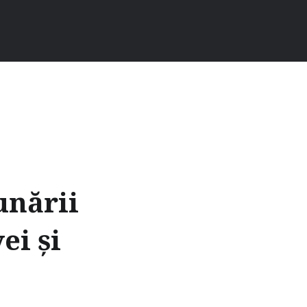
unării
ei și