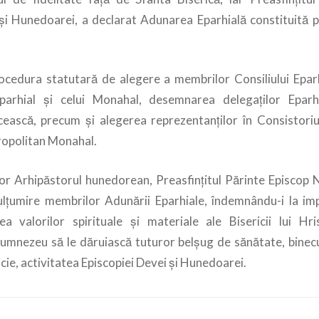
și Hunedoarei, a declarat Adunarea Eparhială constituită p
cedura statutară de alegere a membrilor Consiliului Epar
Eparhial și celui Monahal, desemnarea delegaților Epar
cească, precum și alegerea reprezentanților în Consistoriu
ropolitan Monahal.
rilor Arhipăstorul hunedorean, Preasfințitul Părinte Episcop 
țumire membrilor Adunării Eparhiale, îndemnându-i la imp
ea valorilor spirituale și materiale ale Bisericii lui Hr
umnezeu să le dăruiască tuturor belșug de sănătate, bine
cie, activitatea Episcopiei Devei și Hunedoarei.