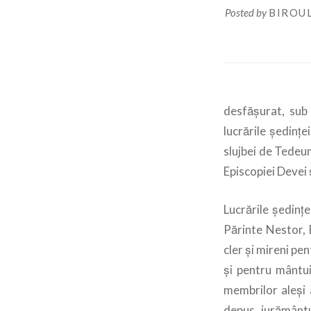
Posted by
BIROUL
desfășurat, sub 
lucrările ședinț
slujbei de Tedeu
Episcopiei Devei
Lucrările ședințe
Părinte Nestor, 
cler și mireni pen
și pentru mântui
membrilor aleși a
depus jurământul