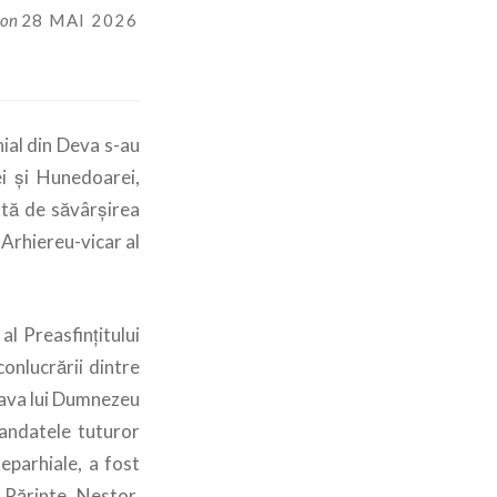
on
28 MAI 2026
hial din Deva s-au
ei și Hunedoarei,
ată de săvârșirea
Arhiereu-vicar al
al Preasfințitului
onlucrării dintre
slava lui Dumnezeu
mandatele tuturor
 eparhiale, a fost
l Părinte Nestor,