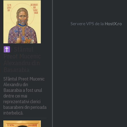
Servere VPS de la
HostX.ro
) Sfântul
Preot Mucenic
Alexandru din
Basarabia
Sfântul Preot Mucenic
Alexandru din
Basarabia a fost unul
dintre cei mai
reprezentativi clerici
basarabeni din perioada
interbelică.