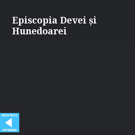
Skip
to
Episcopia Devei și
content
Hunedoarei