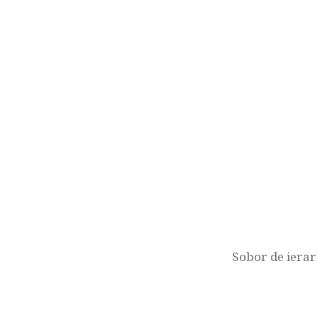
Navigare
în
articole
Sobor de ierar