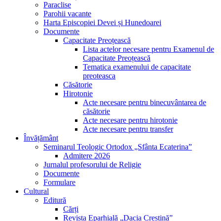
Paraclise
Parohii vacante
Harta Episcopiei Devei și Hunedoarei
Documente
Capacitate Preoțească
Lista actelor necesare pentru Examenul de
Capacitate Preoțească
Tematica examenului de capacitate
preoteasca
Căsătorie
Hirotonie
Acte necesare pentru binecuvântarea de
căsătorie
Acte necesare pentru hirotonie
Acte necesare pentru transfer
Învățământ
Seminarul Teologic Ortodox „Sfânta Ecaterina”
Admitere 2026
Jurnalul profesorului de Religie
Documente
Formulare
Cultural
Editură
Cărți
Revista Eparhială „Dacia Creștină”