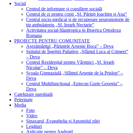
Social
Centrul de informare și consiliere socială
Centrul de zi pentru copii „Sf. Părinți Ioachim și Ana”
Centrul socio-medical și de recuperare neuromotorie de
tip ambulatoriu „Sf. Ierarh Nectarie”
Activitatea social-filantropica in Biserica Ortodoxa
Romana
PROIECTE PENTRU COMUNITATE
Așezământul „Părintele Arsenie Boca” – Deva
Spitalul de Îngrijiri Paliative „Sfântul Luca al Crimeei”
– Deva
Centrul Rezidențial pentru Vârstnici „Sf. Ierarh
Nicolae” – Deva
Școala Gimnazială „Sfântul Arsenie de la Prislop” –
Deva
Centrul Multifuncțional „Episcop Gurie Georgiu” –
Deva
Catehizare parohială
Pelerinaje
Media
Foto
Video
Sinaxarul, Evanghelia și Apostolul zilei
Legături
Aplicație pentru Android