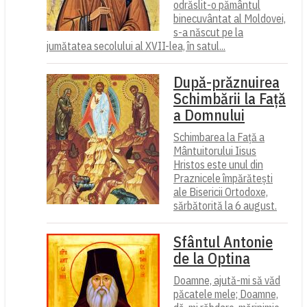
odrăslit-o pământul
binecuvântat al Moldovei,
s-a născut pe la
jumătatea secolului al XVII-lea, în satul...
După-prăznuirea
Schimbării la Față
a Domnului
Schimbarea la Față a
Mântuitorului Iisus
Hristos este unul din
Praznicele împărătești
ale Bisericii Ortodoxe,
sărbătorită la 6 august.
Sfântul Antonie
de la Optina
Doamne, ajută-mi să văd
păcatele mele; Doamne,