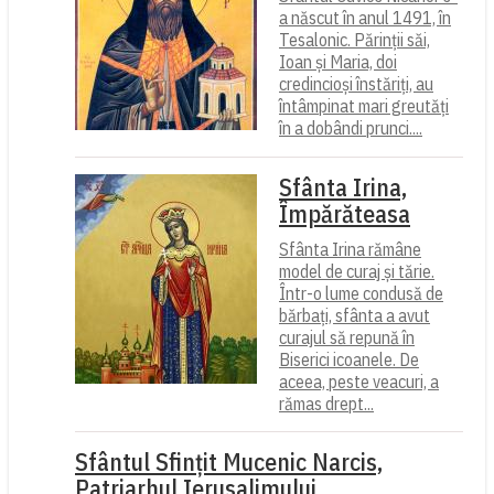
a născut în anul 1491, în
Tesalonic. Părinții săi,
Ioan și Maria, doi
credincioși înstăriți, au
întâmpinat mari greutăți
în a dobândi prunci....
Sfânta Irina,
Împărăteasa
Sfânta Irina rămâne
model de curaj și tărie.
Într-o lume condusă de
bărbați, sfânta a avut
curajul să repună în
Biserici icoanele. De
aceea, peste veacuri, a
rămas drept...
Sfântul Sfinţit Mucenic Narcis,
Patriarhul Ierusalimului