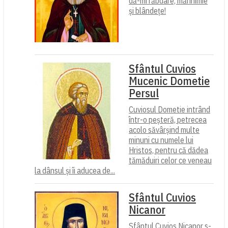
dă-mi răbdare, mărinimie
şi blândeţe!
Sfântul Cuvios
Mucenic Dometie
Persul
Cuviosul Dometie intrând
într-o peșteră, petrecea
acolo săvârșind multe
minuni cu numele lui
Hristos, pentru că dădea
tămăduiri celor ce veneau
la dânsul și îi aducea de...
Sfântul Cuvios
Nicanor
Sfântul Cuvios Nicanor s-