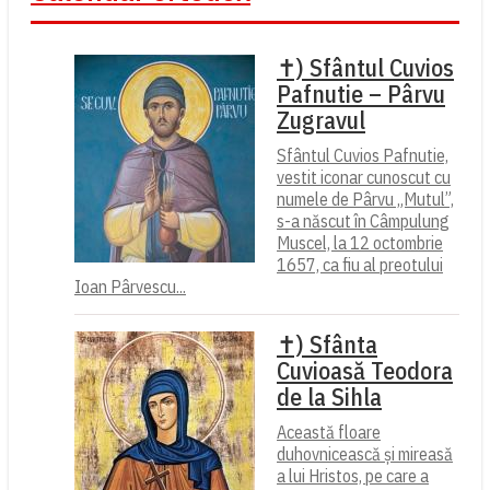
✝) Sfântul Cuvios
Pafnutie – Pârvu
Zugravul
Sfântul Cuvios Pafnutie,
vestit iconar cunoscut cu
numele de Pârvu „Mutul”,
s-a născut în Câmpulung
Muscel, la 12 octombrie
1657, ca fiu al preotului
Ioan Pârvescu...
✝) Sfânta
Cuvioasă Teodora
de la Sihla
Această floare
duhovnicească și mireasă
a lui Hristos, pe care a