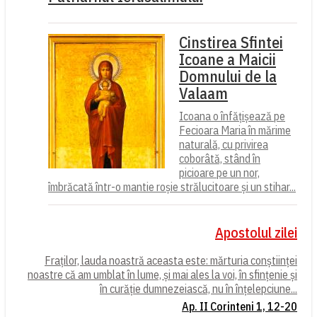
Cinstirea Sfintei
Icoane a Maicii
Domnului de la
Valaam
Icoana o înfățișează pe
Fecioara Maria în mărime
naturală, cu privirea
coborâtă, stând în
picioare pe un nor,
îmbrăcată într-o mantie roșie strălucitoare și un stihar...
Apostolul zilei
Fraților, lauda noastră aceasta este: mărturia conștiinței
noastre că am umblat în lume, și mai ales la voi, în sfințenie și
în curăție dumnezeiască, nu în înțelepciune...
Ap. II Corinteni 1, 12-20