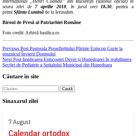
Interna
ț
ional „Henri Coandă” din Bucureşti (salonul oficial) în
seara zilei de
7 aprilie 2018
, în jurul orei
18.30
, pentru a
primi
Sfânta Lumină
de la Ierusalim.
Biroul de Presă al Patriarhiei Române
Foto credit: Arhivă basilica.ro
Navigare
Previous Post
Pastorala Preasfințitului Părinte Episcop Gurie la
praznicul Învierii Domnului
în
Next Post
Implicarea Episcopiei Devei și Hunedoarei în reabilitarea
articole
Secției de Pediatrie a Spitalului Municipal din Hunedoara
Căutare în site
Caută
după:
Sinaxarul zilei
7 August
Calendar ortodox