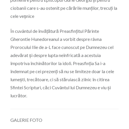
ciobanii care s-au ostenit pe cărările munților, trecuți la
cele veșnice
În cuvântul de învățătură Preasfințitul Părinte
Gherontie Hunedoreanul a vorbit despre râvna
Prorocului Ilie de a-L face cunoscut pe Dumnezeu cel
adevărat și despre lupta neînfricată a acestuia
împotriva închinătorilor la idoli. Preasfinția Sa i-a
îndemnat pe cei prezenți să nu se limiteze doar la cele
lumești, trecătoare, ci să stăruiască zilnic în citirea
Sfintei Scripturi, căci Cuvântul lui Dumnezeu e viu și
lucrător.
GALERIE FOTO