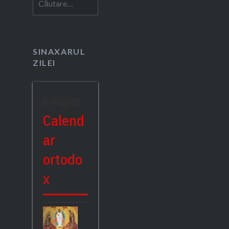
după:
SINAXARUL
ZILEI
6 August
Calend
ar
ortodo
x