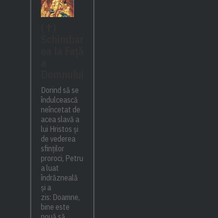
(✝)
Schimbar
ea la Față
a
Domnului
Dorind să se
îndulcească
neîncetat de
acea slavă a
lui Hristos și
de vederea
sfinților
proroci, Petru
a luat
îndrăzneală
și a
zis: Doamne,
bine este
nouă să...