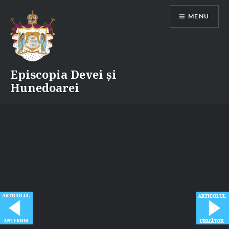
Skip
MENU
to
content
Episcopia Devei și
Hunedoarei