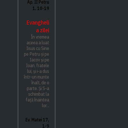
Ap. II Petru
1, 10-19
Evangheli
a zilei
În vremea
aceea a luat
Iisus cu Sine
pe Petru și pe
Iacov și pe
Ioan, fratele
lui, și i-a dus
într-un munte
înalt, de o
parte. Și S-a
schimbat la
față înaintea
lor...
Ev. Matei 17,
1-9