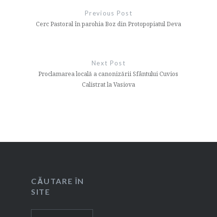
în
Previous Post
articole
Cerc Pastoral în parohia Boz din Protopopiatul Deva
Next Post
Proclamarea locală a canonizării Sfântului Cuvios
Calistrat la Vasiova
CĂUTARE ÎN
SITE
Caută