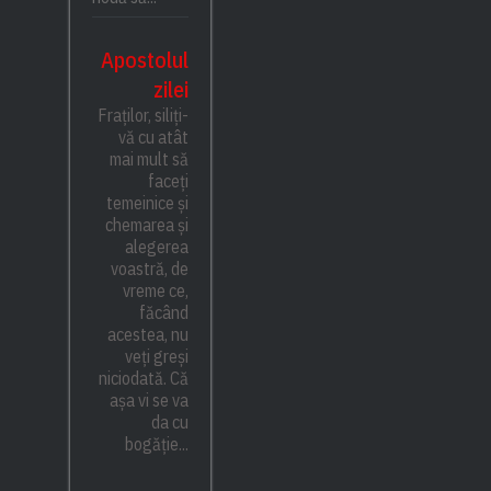
Apostolul
zilei
Fraților, siliți-
vă cu atât
mai mult să
faceți
temeinice și
chemarea și
alegerea
voastră, de
vreme ce,
făcând
acestea, nu
veți greși
niciodată. Că
așa vi se va
da cu
bogăție...