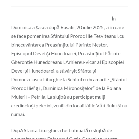
În
Duminica a șasea după Rusalii, 20 iulie 2025, zi în care
se face pomenirea Sfântului Proroc Ilie Tesviteanul, cu
binecuvântarea Preasfințitului Părinte Nestor,
Episcopul Devei și Hunedoarei, Preasfințitul Părinte
Gherontie Hunedoreanul, Arhiereu-vicar al Episcopiei
Devei și Hunedoarei, a săvârșit Sfânta și
Dumnezeiasca Liturghie la Schitul cu hramurile „Sfântul
Proroc Ilie” și „Duminica Mironosițelor” de la Poiana
Muierii – Petrila. La slujbă au participat mulți
credincioși pelerini, veniți din localitățile Văii Jiului și nu
numai.
După Sfânta Liturghie a fost oficiată o slujbă de
pomenire pentru Episcopul Gurie Georgiu și pentru