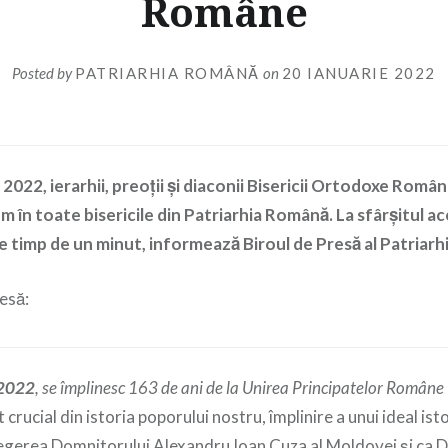
Române
Posted by
PATRIARHIA ROMÂNĂ
on
20 IANUARIE 2022
 2022, ierarhii, preoţii şi diaconii Bisericii Ortodoxe Român
m în toate bisericile din Patriarhia Română. La sfârșitul ac
le timp de un minut, informează Biroul de Presă al Patriar
esă:
 2022
, se împlinesc 163 de ani de la Unirea Principatelor Române 
 crucial din istoria poporului nostru, împlinire a unui ideal ist
legerea Domnitorului Alexandru Ioan Cuza al Moldovei și ca D