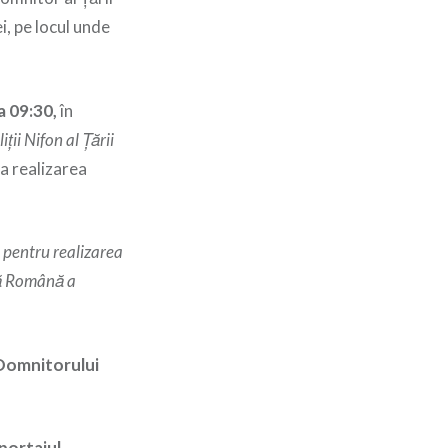
, pe locul unde
a 09:30,
în
ii Nifon al Ţării
la realizarea
pentru realizarea
xă Română a
 Domnitorului
portajul-