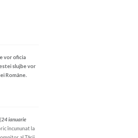
e vor oficia
estei slujbe vor
hiei Române.
(
24 ianuarie
oric încununat la
omnitor al Ţării