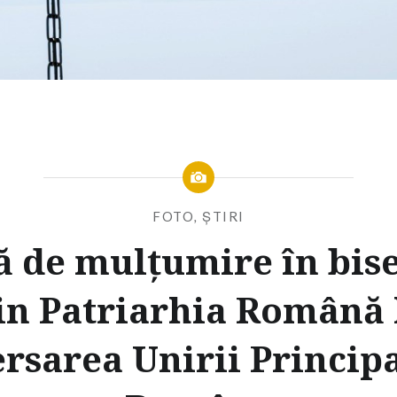
FOTO
,
ȘTIRI
ă de mulţumire în bise
in Patriarhia Română 
rsarea Unirii Princip