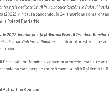
onferinţele dedicate Unirii Principatelor Române la Palatul Patri
a (2022), din cauza pandemiei, în 24 ianuarie nu se mai orga
la Palatul Patriarhiei.
arie 2022, ierarhii, preoţii şi diaconii Bisericii Ortodoxe Române v
bisericile din Patriarhia Română
. La sfârșitul acestei slujbe vor
 un minut.
ii Principatelor Române şi comemorarea celor care au contrib
act solemn care menţine aprinsă candela unităţii şi demnităţii
al Patriarhiei Române