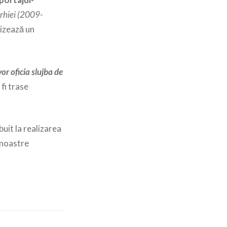
arhiei (2009-
nizează un
or oficia slujba de
 fi trase
uit la realizarea
 noastre