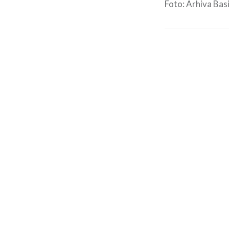
Foto: Arhiva Basi
Navigare
în
articole