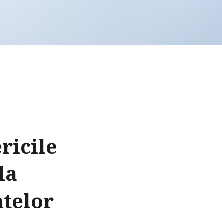
ricile
la
atelor