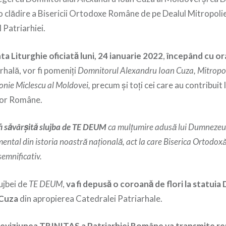
 clădire a Bisericii Ortodoxe Române de pe Dealul Mitropoliei
l Patriarhiei.
nta Liturghie oficiată luni, 24 ianuarie 2022
,
începând cu or
hală, vor fi pomeniţi
Domnitorul Alexandru Ioan Cuza, Mitropoliţ
onie Miclescu al Moldovei,
precum şi toţi cei care au contribuit 
elor Române.
fi săvârşită slujba de TE DEUM
ca mulţumire adusă lui Dumnezeu 
ental din istoria noastră naţională, act la care Biserica Ortodo
semnificativ.
ujbei de
TE DEUM
,
va fi depusă o coroană de flori la statuia
 Cuza
din apropierea Catedralei Patriarhale.
eleviziunea TRINITAS a Patriarhiei Române va transmite
re