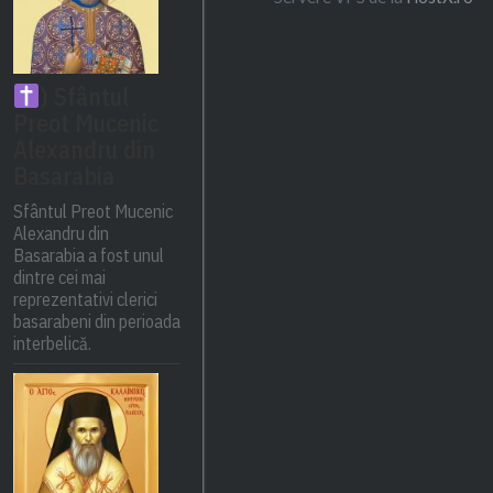
) Sfântul
Preot Mucenic
Alexandru din
Basarabia
Sfântul Preot Mucenic
Alexandru din
Basarabia a fost unul
dintre cei mai
reprezentativi clerici
basarabeni din perioada
interbelică.