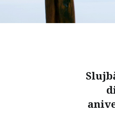
Slujb
d
anive