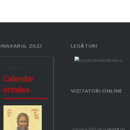
SINAXARUL ZILEI
LEGĂTURI
8 August
Calendar
ortodox
VIZITATORI ONLINE
Servere VPS de la
HostX.ro