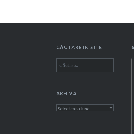
CĂUTARE ÎN SITE
Caută
după:
ARHIVĂ
Arhivă