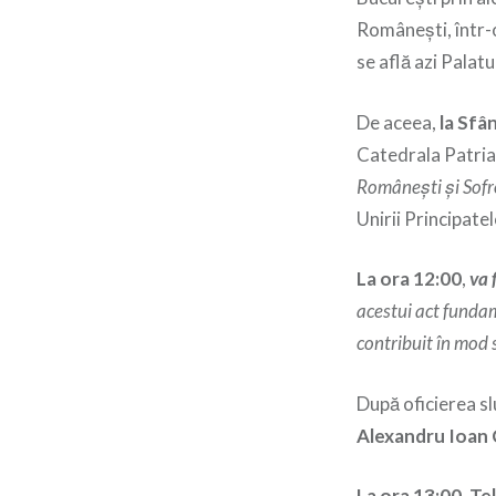
Românești, într-o
se află azi Palatu
De aceea,
la Sfâ
Catedrala Patriar
Româneşti şi Sofr
Unirii Principat
La ora 12:00
,
va 
acestui act fundam
contribuit în mod 
După oficierea sl
Alexandru Ioan
La ora 13:00, T