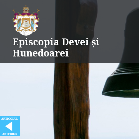
Skip
to
content
Episcopia Devei și
Hunedoarei