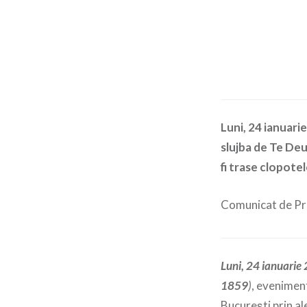
Luni, 24 ianuarie
slujba de Te Deu
fi trase clopote
Comunicat de Pr
Luni,
24 ianuarie
1859
)
, eveniment
Bucureşti prin a