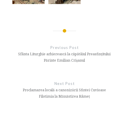
Navigare
în
Previous Post
articole
Sfânta Liturghie arhierească la căpătâiul Preasfințitului
Părinte Emilian Crișanul
Next Post
Proclamarea locală a canonizării Sfintei Cuvioase
Filotimia la Mănăstirea Râmeț