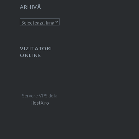
ARHIVĂ
Arhivă
VIZITATORI
ONLINE
Servere VPS de la
HostX.ro