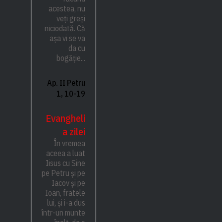
acestea, nu
veți greși
niciodată. Că
așa vi se va
da cu
bogăție...
Ap. II Petru
1, 10-19
Evangheli
a zilei
În vremea
aceea a luat
Iisus cu Sine
pe Petru și pe
Iacov și pe
Ioan, fratele
lui, și i-a dus
într-un munte