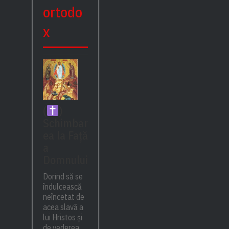
ortodo
x
(
)
Schimbar
ea la Față
a
Domnului
Dorind să se
îndulcească
neîncetat de
acea slavă a
lui Hristos și
de vederea