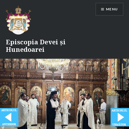
Skip
MENU
to
content
Episcopia Devei și
Hunedoarei