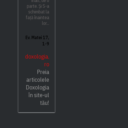
înalt, de o
parte. Și S-a
schimbat la
față înaintea
lor...
Ev. Matei 17,
1-9
doxologia.
ro
Preia
articolele
Doxologia
în site-ul
tău!