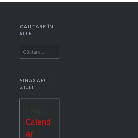
CĂUTARE ÎN
SITE
Caută
după:
SINAXARUL
ZILEI
6 August
Calend
ar