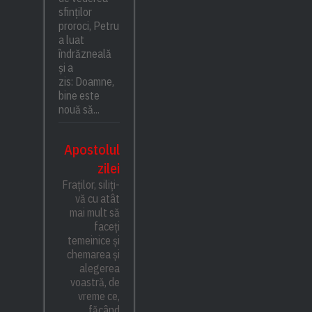
sfinților
proroci, Petru
a luat
îndrăzneală
și a
zis: Doamne,
bine este
nouă să...
Apostolul
zilei
Fraților, siliți-
vă cu atât
mai mult să
faceți
temeinice și
chemarea și
alegerea
voastră, de
vreme ce,
făcând