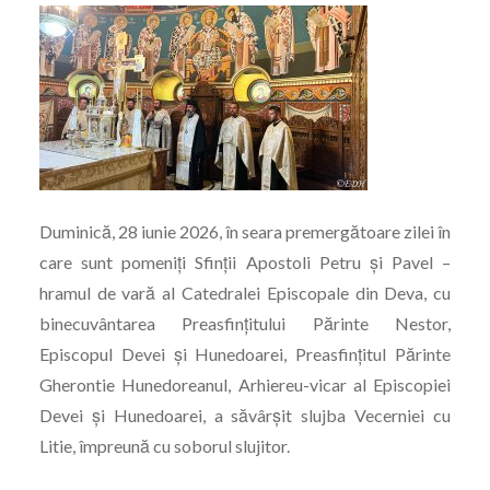
Duminică, 28 iunie 2026, în seara premergătoare zilei în
care sunt pomeniți Sfinții Apostoli Petru și Pavel –
hramul de vară al Catedralei Episcopale din Deva, cu
binecuvântarea Preasfințitului Părinte Nestor,
Episcopul Devei și Hunedoarei, Preasfințitul Părinte
Gherontie Hunedoreanul, Arhiereu-vicar al Episcopiei
Devei și Hunedoarei, a săvârșit slujba Vecerniei cu
Litie, împreună cu soborul slujitor.