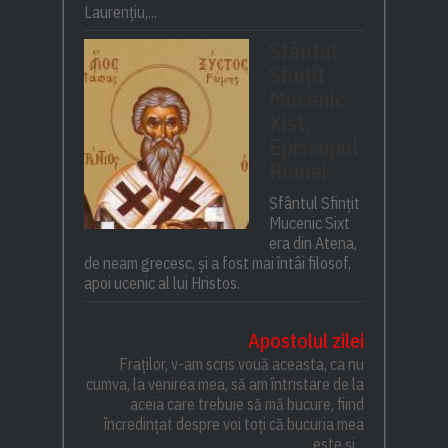
Laurențiu,...
Sfântul
Sfințit
Mucenic
Xist,
Episcopul
Romei
Sfântul Sfințit
Mucenic Sixt
era din Atena,
de neam grecesc, și a fost mai întâi filosof,
apoi ucenic al lui Hristos.
Apostolul zilei
Fraților, v-am scris vouă aceasta, ca nu
cumva, la venirea mea, să am întristare de la
aceia care trebuie să mă bucure, fiind
încredințat despre voi toți că bucuria mea
este și...