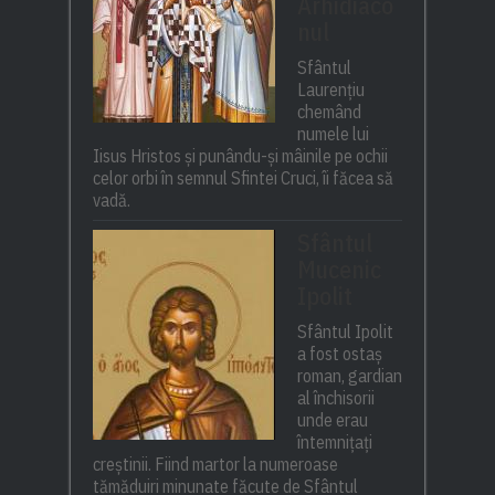
Arhidiaco
nul
Sfântul
Laurențiu
chemând
numele lui
Iisus Hristos și punându-și mâinile pe ochii
celor orbi în semnul Sfintei Cruci, îi făcea să
vadă.
Sfântul
Mucenic
Ipolit
Sfântul Ipolit
a fost ostaș
roman, gardian
al închisorii
unde erau
întemnițați
creștinii. Fiind martor la numeroase
tămăduiri minunate făcute de Sfântul