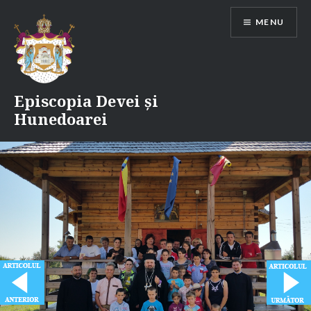
Skip
MENU
to
content
Episcopia Devei și
Hunedoarei