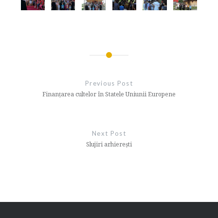
Navigare
în
Previous Post
articole
Finanţarea cultelor în Statele Uniunii Europene
Next Post
Slujiri arhierești