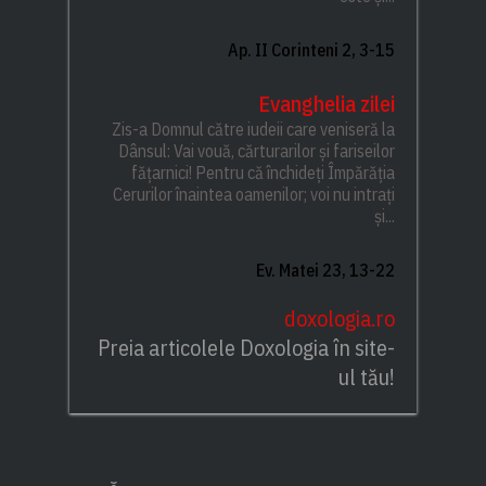
Ap. II Corinteni 2, 3-15
Evanghelia zilei
Zis-a Domnul către iudeii care veniseră la
Dânsul: Vai vouă, cărturarilor și fariseilor
fățarnici! Pentru că închideți Împărăția
Cerurilor înaintea oamenilor; voi nu intrați
și...
Ev. Matei 23, 13-22
doxologia.ro
Preia articolele Doxologia în site-
ul tău!