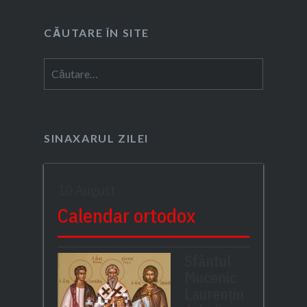
CĂUTARE ÎN SITE
Caută
după:
SINAXARUL ZILEI
10 August
Calendar ortodox
Sfântul
Mucenic
Laurențiu