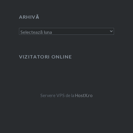
ARHIVĂ
Arhivă
VIZITATORI ONLINE
Servere VPS de la
HostX.ro