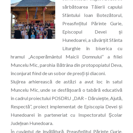
sărbătoarea Tăierii capului
Sfântului Ioan Botezătorul,
Preasfințitul Părinte Gurie,
Episcopul Devei și
Hunedoarei, a săvârșit Sfânta
Liturghie în biserica cu
hramul „Acoperământul Maicii Domnului” a filiei
Muncelu Mic, parohia Bătrâna din protopopiatul Deva,
înconjurat fiind de un sobor de preoți și diaconi.
Slujirea arhierească de astăzi a avut loc în satul
Muncelu Mic, unde se desfășoară o tabără educativă
în cadrul proiectului POSDRU „DAR – Dăruiește, Ajută,
Respectă”, proiect implementat de Episcopia Devei și
Hunedoarei în parteneriat cu Inspectoratul Școlar
Județean Hunedoara.
În cuvântul de învățătură, Preasfințitul Părinte Gurie,