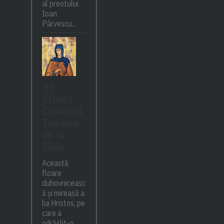
al preotului
Ioan
Pârvescu...
✝)
Sfânta
Cuvioasă
Teodora
de la
Sihla
Această
floare
duhovniceasc
ă și mireasă a
lui Hristos, pe
care a
odrăslit-o