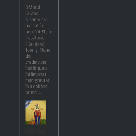
Sfântul
Cuvios
Nicanor s-a
născut în
anul 1491, în
Tesalonic.
Părinții săi,
Ioan și Maria,
doi
credincioși
înstăriți, au
întâmpinat
mari greutăți
în a dobândi
prunci....
Sfânta