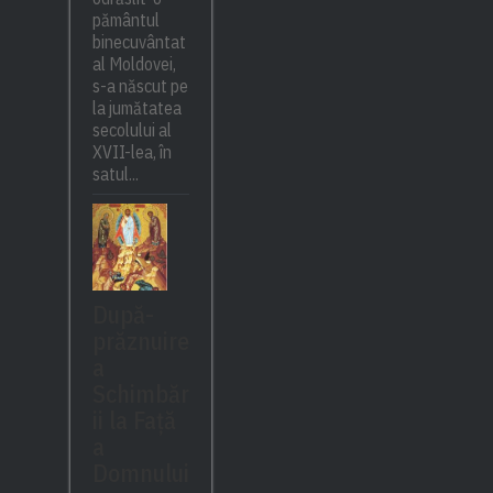
pământul
binecuvântat
al Moldovei,
s-a născut pe
la jumătatea
secolului al
XVII-lea, în
satul...
După-
prăznuire
a
Schimbăr
ii la Față
a
Domnului