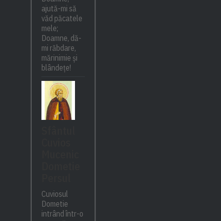
ajută-mi să
văd păcatele
mele;
Doamne, dă-
mi răbdare,
mărinimie şi
blândeţe!
Sfântul
Cuvios
Mucenic
Dometie
Persul
Cuviosul
Dometie
intrând într-o