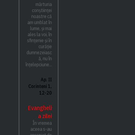
mărturia
conștiinței
noastre că
am umblat în
lume, și mai
ales la voi, în
sfințenie și în
curăție
dumnezeiasc
ă, nu în
înțelepciune...
Ap. II
Corinteni 1,
12-20
Evangheli
a zilei
În vremea
aceea s-au