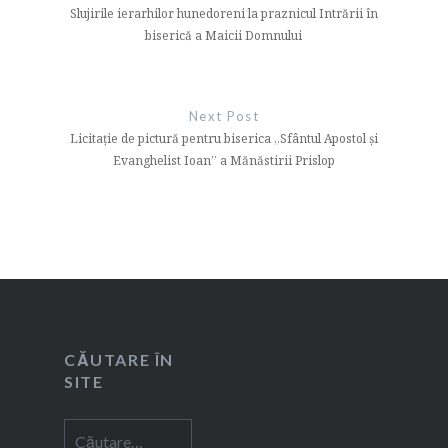
articole
Slujirile ierarhilor hunedoreni la praznicul Intrării în
biserică a Maicii Domnului
Next Post
Licitație de pictură pentru biserica „Sfântul Apostol și
Evanghelist Ioan” a Mănăstirii Prislop
CĂUTARE ÎN
SITE
Caută