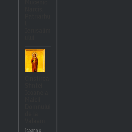
Mucenic
Narcis,
Patriarhu
l
Ierusalim
ului
Cinstirea
Sfintei
Icoane a
Maicii
Domnului
de la
Valaam
Icoana o