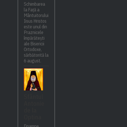
Schimbarea
la Față a
Mântuitorului
Iisus Hristos
este unul din
Praznicele
împărătești
ale Bisericii
Ortodoxe,
sărbătorită la
6 august.
Sfântul
Antonie
de la
Optina
Doamne,