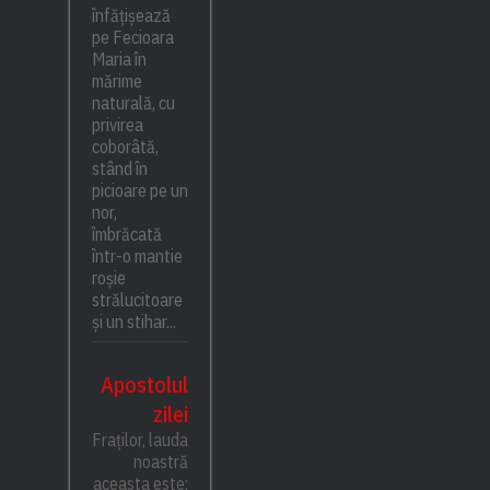
înfățișează
pe Fecioara
Maria în
mărime
naturală, cu
privirea
coborâtă,
stând în
picioare pe un
nor,
îmbrăcată
într-o mantie
roșie
strălucitoare
și un stihar...
Apostolul
zilei
Fraților, lauda
noastră
aceasta este: