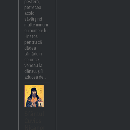
peșteră,
petrecea
acolo
săvârșind
multe minuni
cu numele lui
Hristos,
pentru că
dădea
tămăduiri
celor ce
veneau la
dânsul și îi
aducea de...
Sfântul
Cuvios
Nicanor