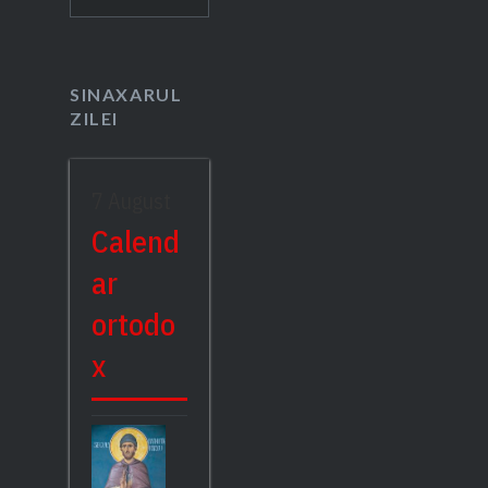
după:
SINAXARUL
ZILEI
7 August
Calend
ar
ortodo
x