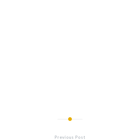
Navigare
în
Previous Post