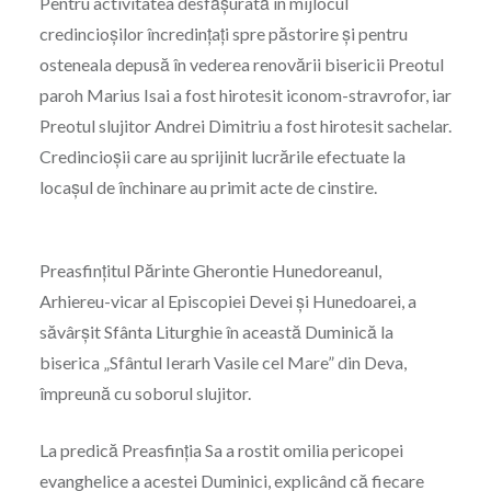
Pentru activitatea desfășurată în mijlocul
credincioșilor încredințați spre păstorire și pentru
osteneala depusă în vederea renovării bisericii Preotul
paroh Marius Isai a fost hirotesit iconom-stravrofor, iar
Preotul slujitor Andrei Dimitriu a fost hirotesit sachelar.
Credincioșii care au sprijinit lucrările efectuate la
locașul de închinare au primit acte de cinstire.
Preasfințitul Părinte Gherontie Hunedoreanul,
Arhiereu-vicar al Episcopiei Devei și Hunedoarei, a
săvârșit Sfânta Liturghie în această Duminică la
biserica „Sfântul Ierarh Vasile cel Mare” din Deva,
împreună cu soborul slujitor.
La predică Preasfinția Sa a rostit omilia pericopei
evanghelice a acestei Duminici, explicând că fiecare