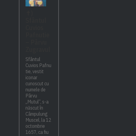
✝)
Sfântul
Cuvios
Pafnutie
– Pârvu
Zugravul
Sfântul
Cuvios Pafnu
tie, vestit
iconar
cunoscut cu
numele de
Pârvu
„Mutul”, s-a
născut în
Câmpulung
Muscel, la 12
octombrie
1657, ca fiu