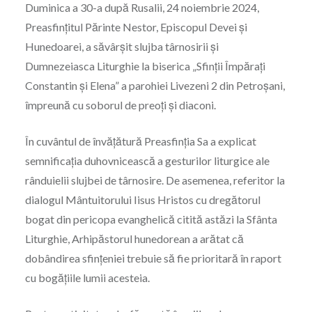
Duminica a 30-a după Rusalii, 24 noiembrie 2024,
Preasfințitul Părinte Nestor, Episcopul Devei și
Hunedoarei, a săvârșit slujba târnosirii și
Dumnezeiasca Liturghie la biserica „Sfinții Împărați
Constantin și Elena” a parohiei Livezeni 2 din Petroșani,
împreună cu soborul de preoți și diaconi.
În cuvântul de învățătură Preasfinția Sa a explicat
semnificația duhovnicească a gesturilor liturgice ale
rânduielii slujbei de târnosire. De asemenea, referitor la
dialogul Mântuitorului Iisus Hristos cu dregătorul
bogat din pericopa evanghelică citită astăzi la Sfânta
Liturghie, Arhipăstorul hunedorean a arătat că
dobândirea sfințeniei trebuie să fie prioritară în raport
cu bogățiile lumii acesteia.