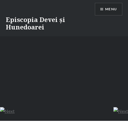
Skip
MENU
to
content
Episcopia Devei și
Hunedoarei