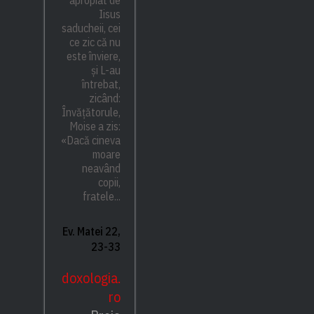
apropiat de
Iisus
saducheii, cei
ce zic că nu
este înviere,
și L-au
întrebat,
zicând:
Învățătorule,
Moise a zis:
«Dacă cineva
moare
neavând
copii,
fratele...
Ev. Matei 22,
23-33
doxologia.
ro