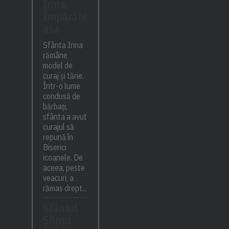
Irina,
Împărăte
asa
Sfânta Irina
rămâne
model de
curaj și tărie.
Într-o lume
condusă de
bărbați,
sfânta a avut
curajul să
repună în
Biserici
icoanele. De
aceea, peste
veacuri, a
rămas drept...
Sfântul
Sfinţit