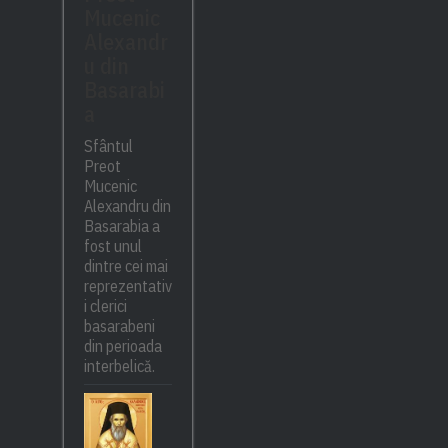
Mucenic
Alexandr
u din
Basarabi
a
Sfântul
Preot
Mucenic
Alexandru din
Basarabia a
fost unul
dintre cei mai
reprezentativ
i clerici
basarabeni
din perioada
interbelică.