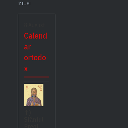
ZILEI
8 August
Calend
ar
ortodo
x
✝)
Sfântul
Preot