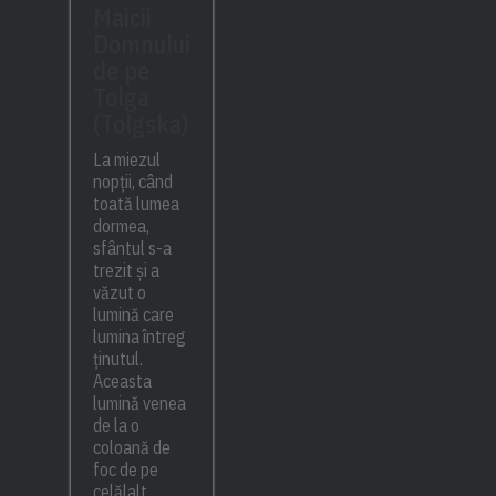
Maicii
Domnului
de pe
Tolga
(Tolgska)
La miezul
nopții, când
toată lumea
dormea,
sfântul s-a
trezit și a
văzut o
lumină care
lumina întreg
ținutul.
Aceasta
lumină venea
de la o
coloană de
foc de pe
celălalt...