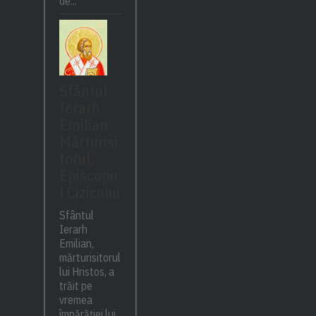
de...
Sfântul
Ierarh
Emilian
Mărturisi
torul,
Episcopu
l Cizicului
Sfântul
Ierarh
Emilian,
mărturisitorul
lui Hristos, a
trăit pe
vremea
împărăției lui