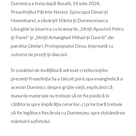
Duminica a treia după Rusalii, 14 iulie 2024,
Preasfințitul Părinte Nestor, Episcopul Devei și
Hunedoarei, a săvârșit Sfânta și Dumnezeiasca
Liturghie la biserica cu hramurile „Sfinții Apostoli Petru
și Pavel” și „Sfinții Arhangheli Mihail și Gavriil” din
parohia Ghelari, Protopopiatul Deva, împreună cu
soborul de preoți și diaconi.
În cuvântul de învățătură adresat credincioșilor
prezenți Preasfinția Sa a tâlcuit pericopa evanghelică a
acestei Duminici, despre grijile vieții, explicând că
bunurile materiale nu trebuie să ne fie piedică în
călătoria spre împărăția cerurilor, ci prioritară trebuie
să fie legătura fiecăruia cu Dumnezeu, spre dobândirea
mântuirii sufletului.