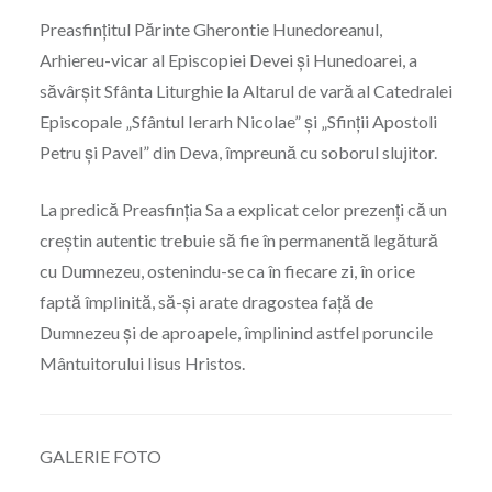
Preasfințitul Părinte Gherontie Hunedoreanul,
Arhiereu-vicar al Episcopiei Devei și Hunedoarei, a
săvârșit Sfânta Liturghie la Altarul de vară al Catedralei
Episcopale „Sfântul Ierarh Nicolae” și „Sfinții Apostoli
Petru și Pavel” din Deva, împreună cu soborul slujitor.
La predică Preasfinția Sa a explicat celor prezenți că un
creștin autentic trebuie să fie în permanentă legătură
cu Dumnezeu, ostenindu-se ca în fiecare zi, în orice
faptă împlinită, să-și arate dragostea față de
Dumnezeu și de aproapele, împlinind astfel poruncile
Mântuitorului Iisus Hristos.
GALERIE FOTO