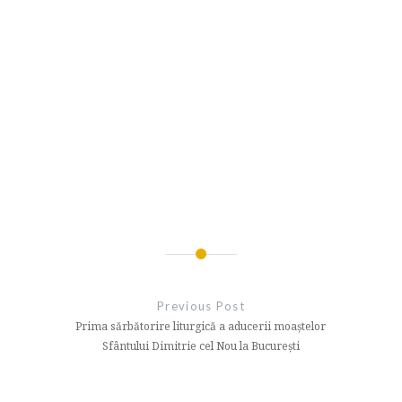
Navigare
în
Previous Post
articole
Prima sărbătorire liturgică a aducerii moaștelor
Sfântului Dimitrie cel Nou la București