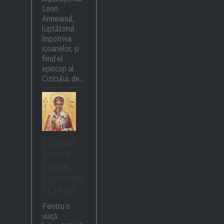
Leon
Armeanul,
luptătorul
împotriva
icoanelor, și
fiind el
episcop al
Cizicului, de...
Sfântul
Ierarh
Miron,
Episcopu
l Cretei
Pentru o
viață