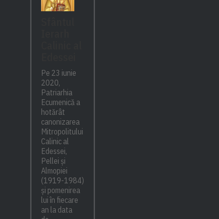
Sfântul
Ierarh
Calinic al
Edessei
Pe 23 iunie
2020,
Patriarhia
Ecumenică a
hotărât
canonizarea
Mitropolitului
Calinic al
Edessei,
Pellei și
Almopiei
(1919-1984)
și pomenirea
lui în fiecare
an la data