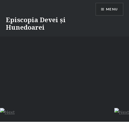
Skip
MENU
to
content
Episcopia Devei și
Hunedoarei