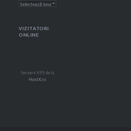
Arhivă
VIZITATORI
ONLINE
Servere VPS de la
HostX.ro