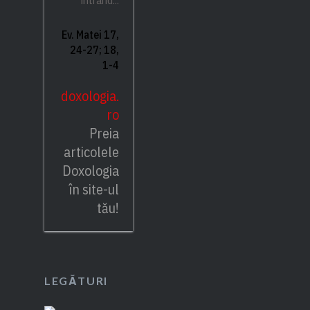
Ev. Matei 17,
24-27; 18,
1-4
doxologia.
ro
Preia
articolele
Doxologia
în site-ul
tău!
LEGĂTURI