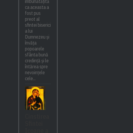
îmbunătățită
ca aceasta a
fost pus
preot al
sfintei biserici
a lui
Dumnezeu și
învăța
popoarele
sfânta bună
credință și le
întărea spre
nevoințele
cele...
Cinstirea
Sfintei
Icoane a