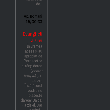
de...
Ap. Romani
15, 30-33
Evangheli
a zilei
În vremea
aceea s-au
apropiat de
Petru cei ce
strâng darea
(
pentru
templu
) și i-
au zis:
Învățătorul
vostru nu
plătește
darea? Ba da!
– a zis el. Dar
intrând...