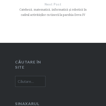
Next Post
Cateheză, matematică, informatică și robotică în
cadrul activităților cu tinerii la parohia Deva IV
CĂUTARE ÎN
SITE
Caută
după:
SINAXARUL