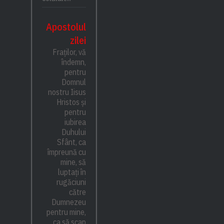
Apostolul
zilei
Fraților, vă
îndemn,
pentru
Domnul
nostru Iisus
Hristos și
pentru
iubirea
Duhului
Sfânt, ca
împreună cu
mine, să
luptați în
rugăciuni
către
Dumnezeu
pentru mine,
ca să scap