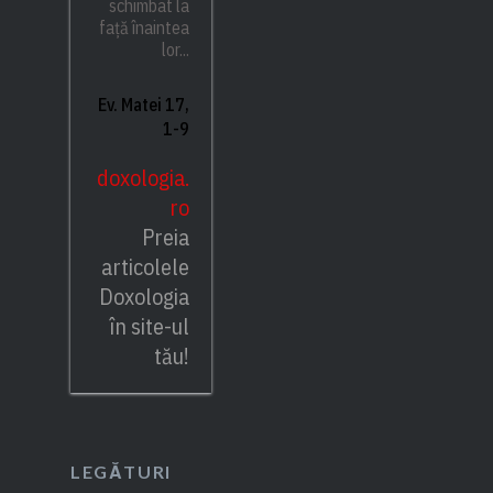
schimbat la
față înaintea
lor...
Ev. Matei 17,
1-9
doxologia.
ro
Preia
articolele
Doxologia
în site-ul
tău!
LEGĂTURI