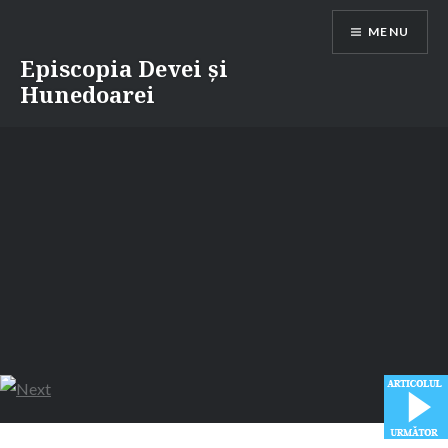
Skip
MENU
to
content
Episcopia Devei și
Hunedoarei