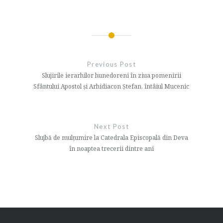
Navigare
în
Previous Post
articole
Slujirile ierarhilor hunedoreni în ziua pomenirii
Sfântului Apostol și Arhidiacon Ștefan, întâiul Mucenic
Next Post
Slujbă de mulțumire la Catedrala Episcopală din Deva
în noaptea trecerii dintre ani