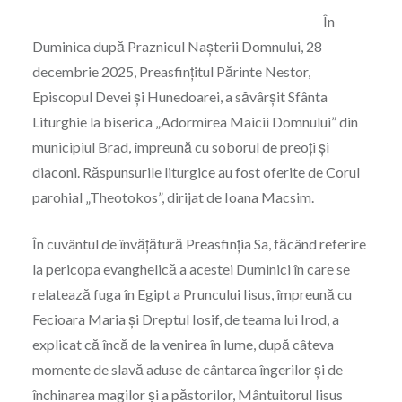
În
Duminica după Praznicul Nașterii Domnului, 28
decembrie 2025, Preasfințitul Părinte Nestor,
Episcopul Devei și Hunedoarei, a săvârșit Sfânta
Liturghie la biserica „Adormirea Maicii Domnului” din
municipiul Brad, împreună cu soborul de preoți și
diaconi. Răspunsurile liturgice au fost oferite de Corul
parohial „Theotokos”, dirijat de Ioana Macsim.
În cuvântul de învățătură Preasfinția Sa, făcând referire
la pericopa evanghelică a acestei Duminici în care se
relatează fuga în Egipt a Pruncului Iisus, împreună cu
Fecioara Maria și Dreptul Iosif, de teama lui Irod, a
explicat că încă de la venirea în lume, după câteva
momente de slavă aduse de cântarea îngerilor și de
închinarea magilor și a păstorilor, Mântuitorul Iisus