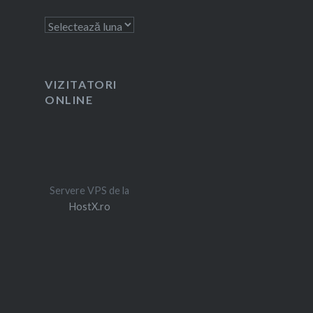
Arhivă
VIZITATORI
ONLINE
Servere VPS de la
HostX.ro