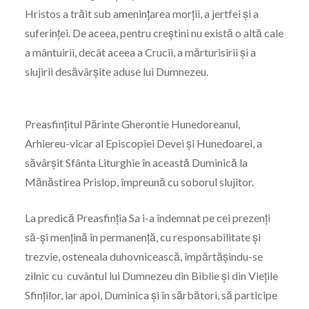
Hristos a trăit sub amenințarea morții, a jertfei și a
suferinței. De aceea, pentru creștini nu există o altă cale
a mântuirii, decât aceea a Crucii, a mărturisirii și a
slujirii desăvârșite aduse lui Dumnezeu.
Preasfințitul Părinte Gherontie Hunedoreanul,
Arhiereu-vicar al Episcopiei Devei și Hunedoarei, a
săvârșit Sfânta Liturghie în această Duminică la
Mănăstirea Prislop, împreună cu soborul slujitor.
La predică Preasfinția Sa i-a îndemnat pe cei prezenți
să-și mențină în permanență, cu responsabilitate și
trezvie, osteneala duhovnicească, împărtășindu-se
zilnic cu cuvântul lui Dumnezeu din Biblie și din Viețile
Sfinților, iar apoi, Duminica și în sărbători, să participe