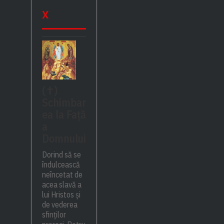
x
(✝)
Schimbar
ea la Față
a
Domnului
Dorind să se
îndulcească
neîncetat de
acea slavă a
lui Hristos și
de vederea
sfinților