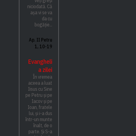
veți greși
niciodată. Că
așa vi se va
da cu
bogăție...
Ap. II Petru
1, 10-19
Evangheli
a zilei
În vremea
aceea a luat
Iisus cu Sine
pe Petru și pe
Iacov și pe
Ioan, fratele
lui, și i-a dus
într-un munte
înalt, de o
parte. Și S-a