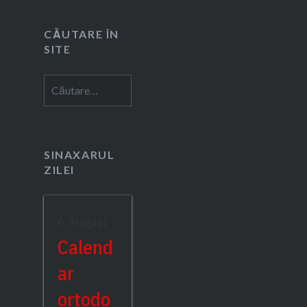
CĂUTARE ÎN
SITE
Caută
după:
SINAXARUL
ZILEI
6 August
Calend
ar
ortodo