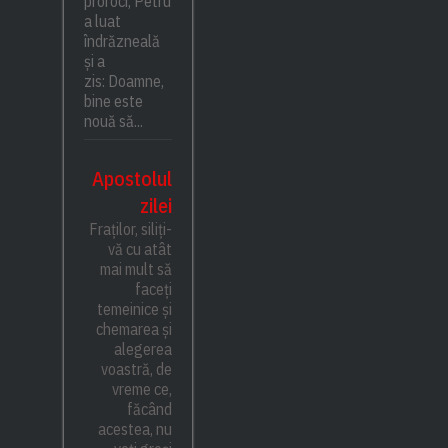
proroci, Petru
a luat
îndrăzneală
și a
zis: Doamne,
bine este
nouă să...
Apostolul
zilei
Fraților, siliți-
vă cu atât
mai mult să
faceți
temeinice și
chemarea și
alegerea
voastră, de
vreme ce,
făcând
acestea, nu