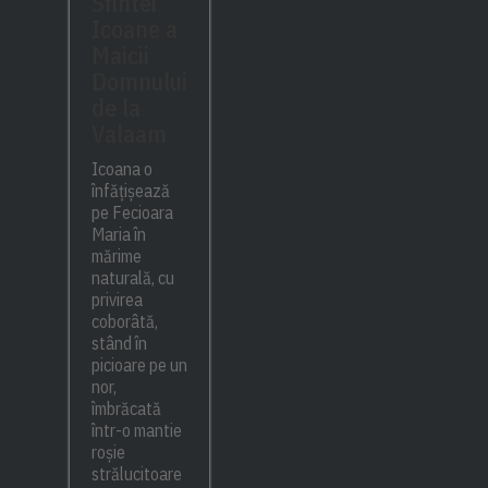
Sfintei
Icoane a
Maicii
Domnului
de la
Valaam
Icoana o
înfățișează
pe Fecioara
Maria în
mărime
naturală, cu
privirea
coborâtă,
stând în
picioare pe un
nor,
îmbrăcată
într-o mantie
roșie
strălucitoare