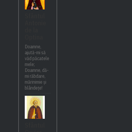
Sfântul
Antonie
de la
Optina
Doamne,
ajută-mi să
văd păcatele
mele;
Doamne, dă-
mi răbdare,
mărinimie şi
blândeţe!
Sfântul