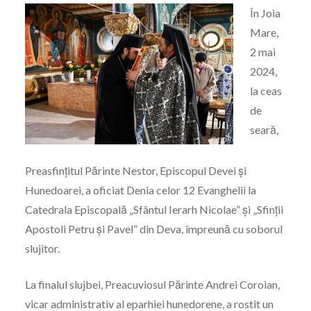
În Joia
Mare,
2 mai
2024,
la ceas
de
seară,
Preasfințitul Părinte Nestor, Episcopul Devei și
Hunedoarei, a oficiat Denia celor 12 Evanghelii la
Catedrala Episcopală „Sfântul Ierarh Nicolae” și „Sfinții
Apostoli Petru și Pavel” din Deva, împreună cu soborul
slujitor.
La finalul slujbei, Preacuviosul Părinte Andrei Coroian,
vicar administrativ al eparhiei hunedorene, a rostit un