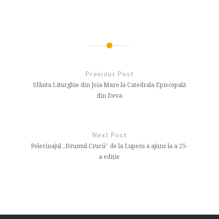
Navigare
în
Previous Post
articole
Sfânta Liturghie din Joia Mare la Catedrala Episcopală
din Deva
Next Post
Pelerinajul „Drumul Crucii” de la Lupeni a ajuns la a 25-
a ediție