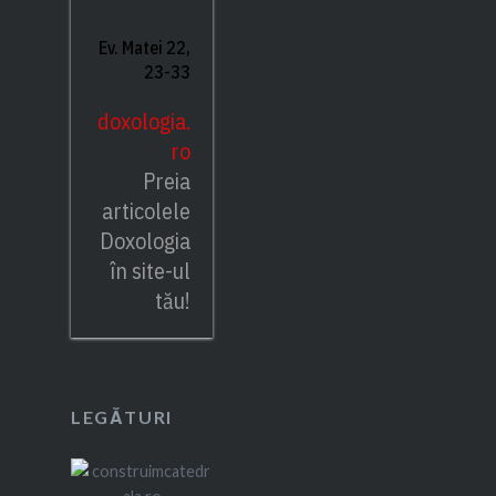
Ev. Matei 22,
23-33
doxologia.
ro
Preia
articolele
Doxologia
în site-ul
tău!
LEGĂTURI