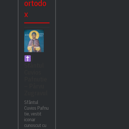
ortodo
x
)
Sfântul
Cuvios
Pafnutie
– Pârvu
Zugravul
Sfântul
Cuvios Pafnu
tie, vestit
iconar
cunoscut cu