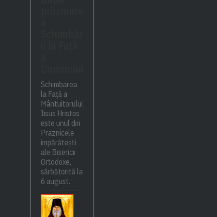
prăznuire
a
Schimbăr
ii la Față
a
Domnului
Schimbarea
la Față a
Mântuitorului
Iisus Hristos
este unul din
Praznicele
împărătești
ale Bisericii
Ortodoxe,
sărbătorită la
6 august.