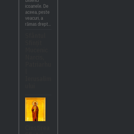
Biserici
icoanele. De
aceea, peste
veacuri, a
rămas drept...
Sfântul
Sfinţit
Mucenic
Narcis,
Patriarhu
l
Ierusalim
ului
Cinstirea