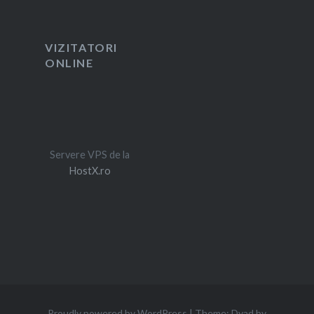
VIZITATORI
ONLINE
Servere VPS de la
HostX.ro
Proudly powered by WordPress
|
Theme: Dyad by