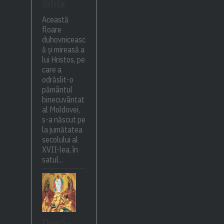
Sihla
Această
floare
duhovniceasc
ă și mireasă a
lui Hristos, pe
care a
odrăslit-o
pământul
binecuvântat
al Moldovei,
s-a născut pe
la jumătatea
secolului al
XVII-lea, în
satul...
După-