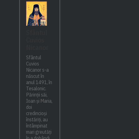
Sfântul
Cuvios
Nicanor
Sfântul
Cuvios
Nicanor s-a
născut în
anul 1491, în
Tesalonic.
Părinții săi,
Ioan și Maria,
doi
credincioși
înstăriți, au
întâmpinat
mari greutăți
în a dobândi