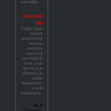
și un stihar...
Apostolul
zilei
Fraților, lauda
noastră
aceasta este:
mărturia
conștiinței
noastre că
am umblat în
lume, și mai
ales la voi, în
sfințenie și în
curăție
dumnezeiasc
ă, nu în
înțelepciune...
Ap. II
Corinteni 1,