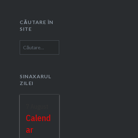
CĂUTARE ÎN
SITE
Caută
după:
SINAXARUL
ZILEI
7 August
Calend
ar