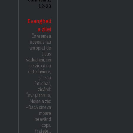
12-20
Evangheli
a zilei
În vremea
aceea s-au
apropiat de
Iisus
saducheii, cei
ce zic că nu
este înviere,
și L-au
întrebat,
zicând:
Învățătorule,
Moise a zis:
«Dacă cineva
moare
neavând
copii,
fratele...