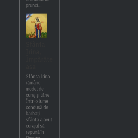
prunci....
Sfânta
Irina,
Împărăte
asa
Sfânta Irina
rămâne
model de
curaj și tărie.
Într-o lume
condusă de
bărbați,
sfânta a avut
curajul să
repună în