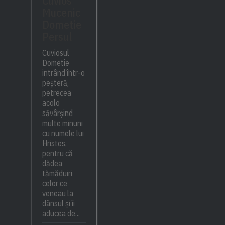
Cuvios
Mucenic
Dometie
Persul
Cuviosul
Dometie
intrând într-o
peșteră,
petrecea
acolo
săvârșind
multe minuni
cu numele lui
Hristos,
pentru că
dădea
tămăduiri
celor ce
veneau la
dânsul și îi
aducea de...