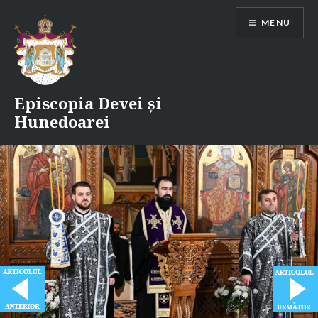
Skip
MENU
to
content
Episcopia Devei și
Hunedoarei