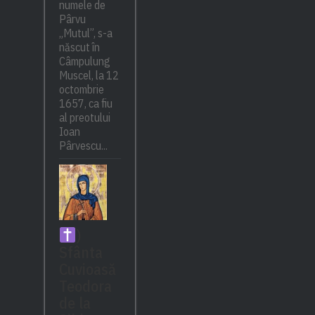
numele de
Pârvu
„Mutul”, s-a
născut în
Câmpulung
Muscel, la 12
octombrie
1657, ca fiu
al preotului
Ioan
Pârvescu...
)
Sfânta
Cuvioasă
Teodora
de la