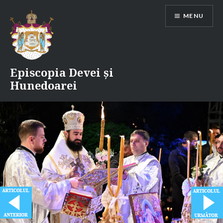
Skip
MENU
to
content
Episcopia Devei și
Hunedoarei