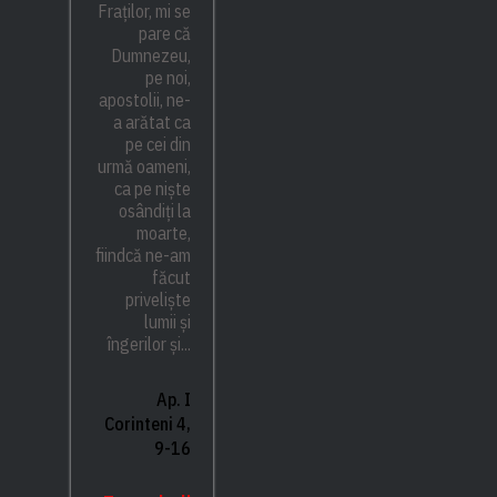
Fraților, mi se
pare că
Dumnezeu,
pe noi,
apostolii, ne-
a arătat ca
pe cei din
urmă oameni,
ca pe niște
osândiți la
moarte,
fiindcă ne-am
făcut
priveliște
lumii și
îngerilor și...
Ap. I
Corinteni 4,
9-16