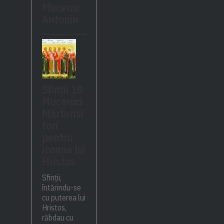
Mucenic
Antonin
Sfinții 10
Mucenici
Mărturisi
tori
pentru
icoana lui
Hristos
Sfinții,
întărindu-se
cu puterea lui
Hristos,
răbdau cu