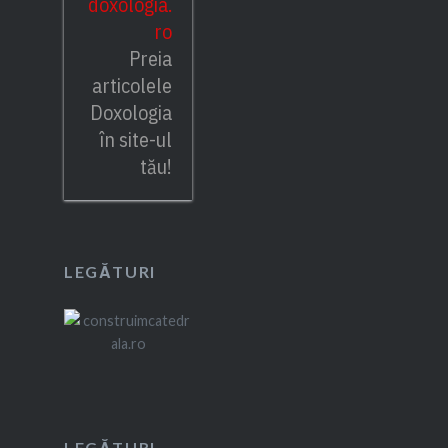
doxologia.
ro
Preia
articolele
Doxologia
în site-ul
tău!
LEGĂTURI
LEGĂTURI