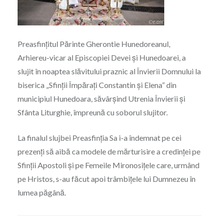
Preasfințitul Părinte Gherontie Hunedoreanul,
Arhiereu-vicar al Episcopiei Devei și Hunedoarei, a
slujit în noaptea slăvitului praznic al Învierii Domnului la
biserica „Sfinții Împărați Constantin și Elena” din
municipiul Hunedoara, săvârșind Utrenia Învierii și
Sfânta Liturghie, împreună cu soborul slujitor.
La finalul slujbei Preasfinția Sa i-a îndemnat pe cei
prezenți să aibă ca modele de mărturisire a credinței pe
Sfinții Apostoli și pe Femeile Mironosițele care, urmând
pe Hristos, s-au făcut apoi trâmbițele lui Dumnezeu în
lumea păgână.