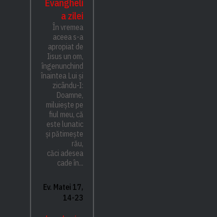
Evangheli
a zilei
În vremea
aceea s-a
apropiat de
Iisus un om,
îngenunchind
înaintea Lui și
zicându-I:
Doamne,
miluiește pe
fiul meu, că
este lunatic
și pătimește
rău,
căci adesea
cade în...
Ev. Matei 17,
14-23