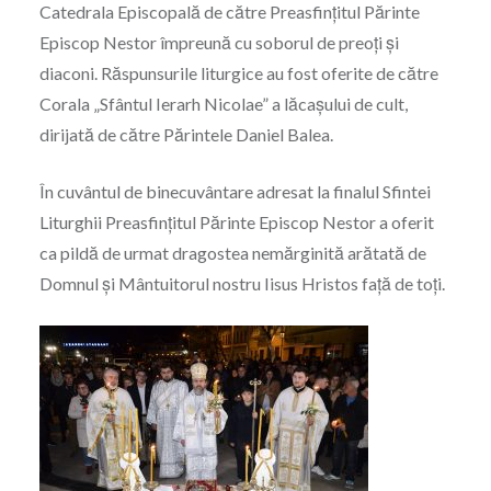
Catedrala Episcopală de către Preasfințitul Părinte
Episcop Nestor împreună cu soborul de preoți și
diaconi. Răspunsurile liturgice au fost oferite de către
Corala „Sfântul Ierarh Nicolae” a lăcașului de cult,
dirijată de către Părintele Daniel Balea.
În cuvântul de binecuvântare adresat la finalul Sfintei
Liturghii Preasfințitul Părinte Episcop Nestor a oferit
ca pildă de urmat dragostea nemărginită arătată de
Domnul și Mântuitorul nostru Iisus Hristos față de toți.