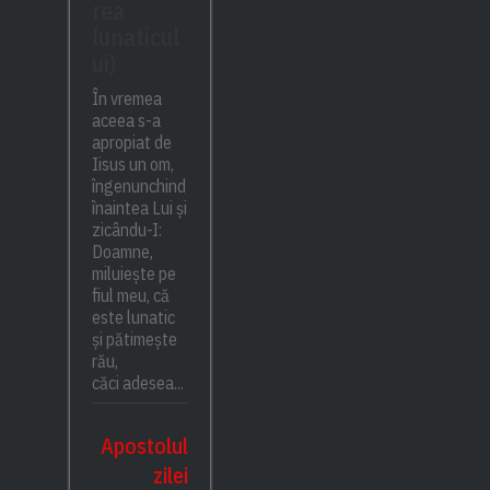
rea
lunaticul
ui)
În vremea
aceea s-a
apropiat de
Iisus un om,
îngenunchind
înaintea Lui și
zicându-I:
Doamne,
miluiește pe
fiul meu, că
este lunatic
și pătimește
rău,
căci adesea...
Apostolul
zilei