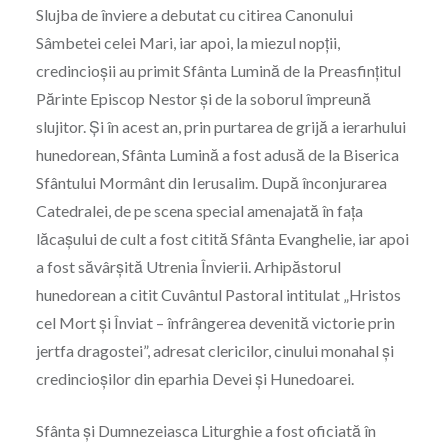
Slujba de înviere a debutat cu citirea Canonului
Sâmbetei celei Mari, iar apoi, la miezul nopții,
credincioșii au primit Sfânta Lumină de la Preasfințitul
Părinte Episcop Nestor și de la soborul împreună
slujitor. Și în acest an, prin purtarea de grijă a ierarhului
hunedorean, Sfânta Lumină a fost adusă de la Biserica
Sfântului Mormânt din Ierusalim. După înconjurarea
Catedralei, de pe scena special amenajată în fața
lăcașului de cult a fost citită Sfânta Evanghelie, iar apoi
a fost săvârșită Utrenia Învierii. Arhipăstorul
hunedorean a citit Cuvântul Pastoral intitulat „Hristos
cel Mort și Înviat – înfrângerea devenită victorie prin
jertfa dragostei”, adresat clericilor, cinului monahal și
credincioșilor din eparhia Devei și Hunedoarei.
Sfânta și Dumnezeiasca Liturghie a fost oficiată în