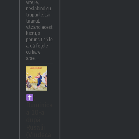
vitejie,
neslăbind cu
trupurile. Iar
tiranul,
văzând acest
lucru, a
poruncit să le
ardă fețele
cu fiare
arse,...
)
Duminica
a 10-a
după
Rusalii
(Vindeca