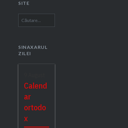
SITE
Caută
după:
SINAXARUL
ZILEI
9 August
Calend
ar
ortodo
x