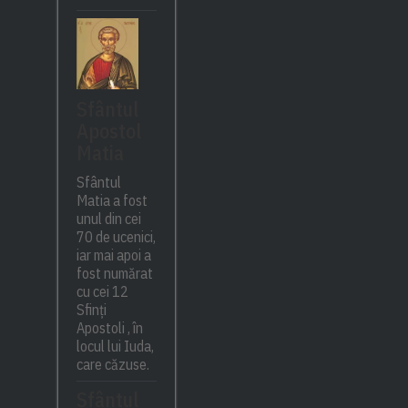
Sfântul
Apostol
Matia
Sfântul
Matia a fost
unul din cei
70 de ucenici,
iar mai apoi a
fost numărat
cu cei 12
Sfinți
Apostoli , în
locul lui Iuda,
care căzuse.
Sfântul