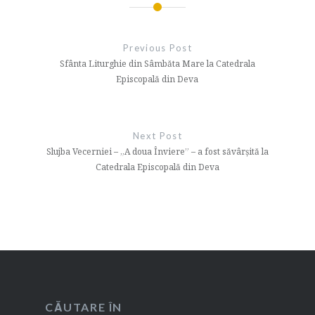
Navigare
în
Previous Post
articole
Sfânta Liturghie din Sâmbăta Mare la Catedrala
Episcopală din Deva
Next Post
Slujba Vecerniei – „A doua Înviere” – a fost săvârșită la
Catedrala Episcopală din Deva
CĂUTARE ÎN