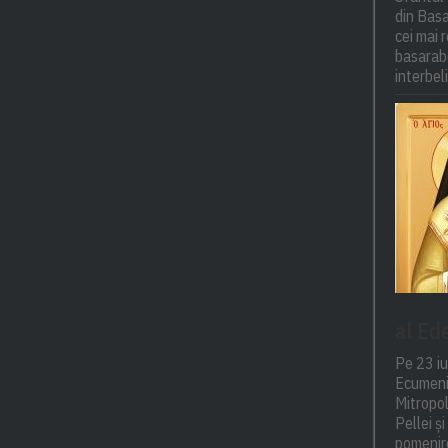
din Basa
cei mai r
basarabe
interbel
al Ed
Pe 23 iu
Ecumeni
Mitropol
Pellei ș
pomenire