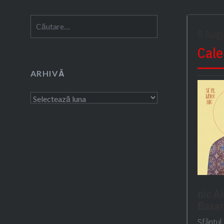
ca urmare a derulării proiectului
Caută
Credo IMPACT. Proiectul…
8 Aug
după:
Cale
ARHIVĂ
Arhivă
nic A
Basar
Sfântul