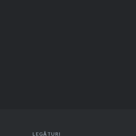
cu părintele Cristian Olariu și
ceilalți formatori, au stabilit
activitățile pe care le vor
desfășura precum și numele
clubului: INFINIT.
LEGĂTURI