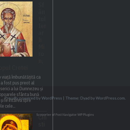
Sf
ân
tul
Ier
ar
h
Mi
ro
n,
opul Cretei
 viață îmbunătățită ca
a fost pus preot al
biserici a lui Dumnezeu și
popoarele sfânta bună
Proudly powered by WordPress
|
Theme: Dyad by
WordPress.com
.
 și le întărea spre
e cele...
Supporter of Post Navigator
WP Plugins
Cin
sti