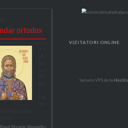
ust
ndar ortodox
VIZITATORI ONLINE
✝)
Sf
ân
tul
Pr
Servere VPS de la
HostX.
eo
t
Mu
ce
lexandru din
abia
 Preot Mucenic Alexandru