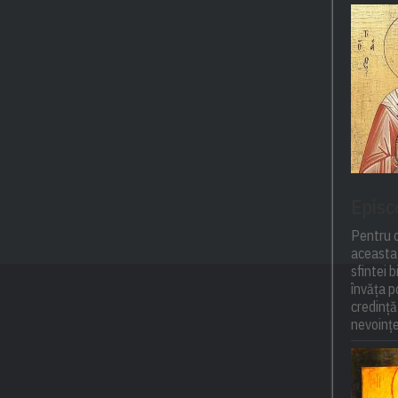
Episc
Pentru o
aceasta 
sfintei 
învăța 
credință
nevoințel