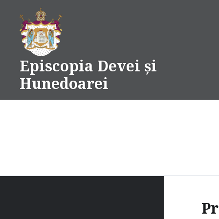
Skip
to
content
Episcopia Devei și
Hunedoarei
Pr