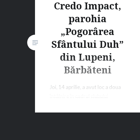
Credo Impact,
parohia
„Pogorârea
Sfântului Duh”
din Lupeni,
Bărbăteni
Joi, 14 aprilie, a avut loc a doua
întâlnire în cadrul clubului
Impact deschis la Lupeni,
parohia „Pogorârea Sfântului
Duh”, Bărbăteni. Au participat
42 de copii. Aceștia, împreună