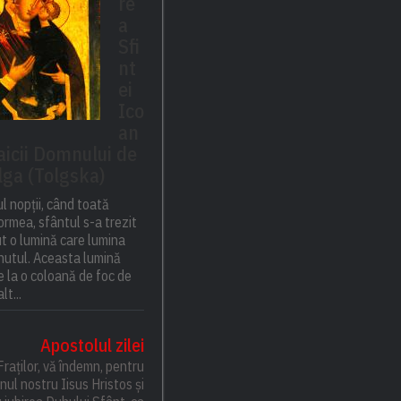
re
a
Sfi
nt
ei
Ico
an
aicii Domnului de
lga (Tolgska)
l nopții, când toată
rmea, sfântul s-a trezit
ut o lumină care lumina
inutul. Aceasta lumină
 la o coloană de foc de
lt...
Apostolul zilei
Fraților, vă îndemn, pentru
ul nostru Iisus Hristos și