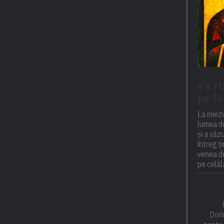
e a M
pe To
La miezu
lumea do
și a văz
întreg ț
venea de
pe celăla
Domn