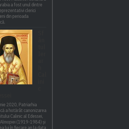
rabia a fost unul dintre
eprezentativi clerici
ni din perioada
ică.
Sf
ân
tul
Ier
ar
h
Cal
ini
c
essei
nie 2020, Patriarhia
că a hotărât canonizarea
itului Calinic al Edessei,
i Almopiei (1919-1984) și
a lui în fiecare an la data