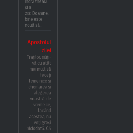
îndrăzneală
și a
zis: Doamne,
bine este
nouă să...
Apostolul
zilei
Fraților, siliți-
vă cu atât
mai mult să
faceți
temeinice și
chemarea și
alegerea
voastră, de
vreme ce,
făcând
acestea, nu
veți greși
niciodată. Că