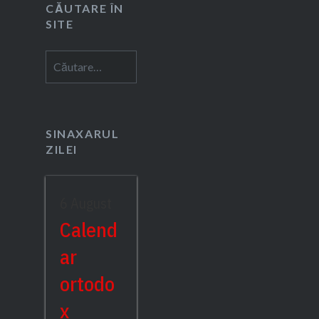
CĂUTARE ÎN
SITE
Caută
după:
SINAXARUL
ZILEI
6 August
Calend
ar
ortodo
x