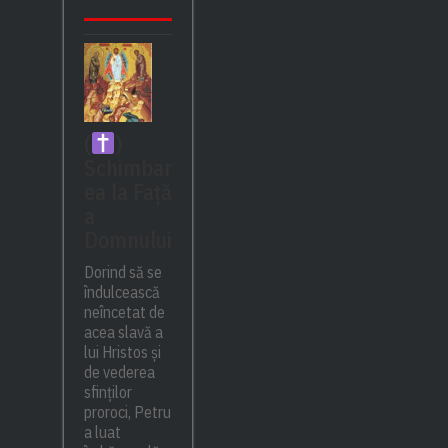
(
)
Schimbar
ea la Față
a
Domnului
Dorind să se
îndulcească
neîncetat de
acea slavă a
lui Hristos și
de vederea
sfinților
proroci, Petru
a luat