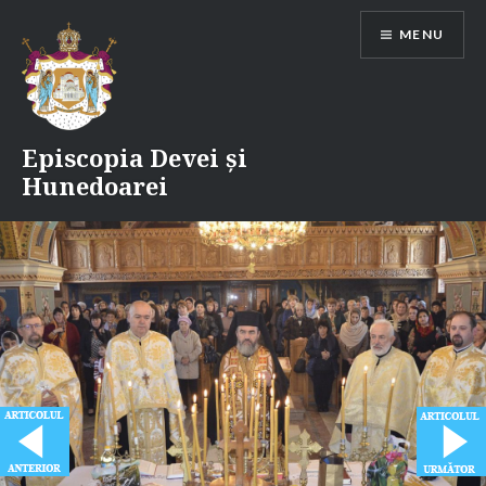
Skip
MENU
to
content
Episcopia Devei și
Hunedoarei