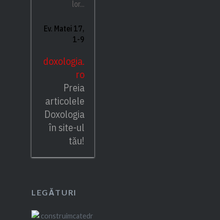
lor...
Ev. Matei 17,
1-9
doxologia.
ro
Preia
articolele
Doxologia
în site-ul
tău!
LEGĂTURI