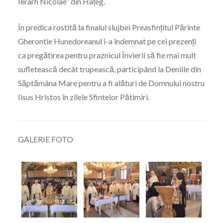
Ierarh Nicolae” din Hațeg.
În predica rostită la finalul slujbei Preasfințitul Părinte
Gherontie Hunedoreanul i-a îndemnat pe cei prezenți
ca pregătirea pentru praznicul Învierii să fie mai mult
sufletească decât trupească, participând la Deniile din
Săptămâna Mare pentru a fi alături de Domnului nostru
Iisus Hristos în zilele Sfintelor Pătimiri.
GALERIE FOTO