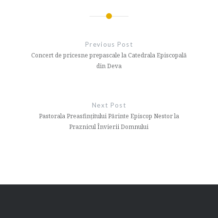
Navigare
în
Previous Post
articole
Concert de pricesne prepascale la Catedrala Episcopală
din Deva
Next Post
Pastorala Preasfințitului Părinte Episcop Nestor la
Praznicul Învierii Domnului