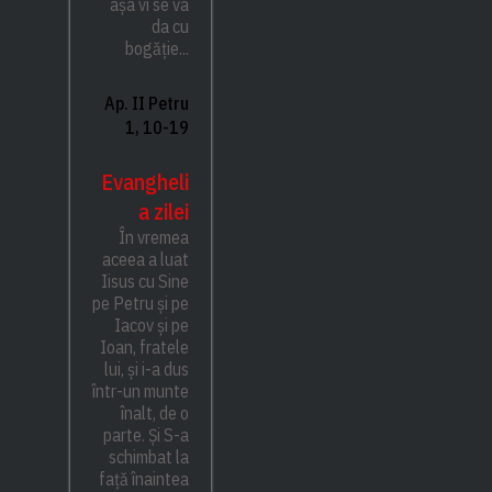
așa vi se va
da cu
bogăție...
Ap. II Petru
1, 10-19
Evangheli
a zilei
În vremea
aceea a luat
Iisus cu Sine
pe Petru și pe
Iacov și pe
Ioan, fratele
lui, și i-a dus
într-un munte
înalt, de o
parte. Și S-a
schimbat la
față înaintea