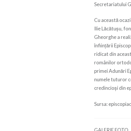
Secretariatului G
Cu această ocazie
Ilie Lăcătușu, f
Gheorghe a reali
înființării Episc
ridicat din aceas
românilor ortodoc
primei Adunări Ep
numele tuturor ce
credincioși din e
Sursa: episcopia
GALERIE FOTO