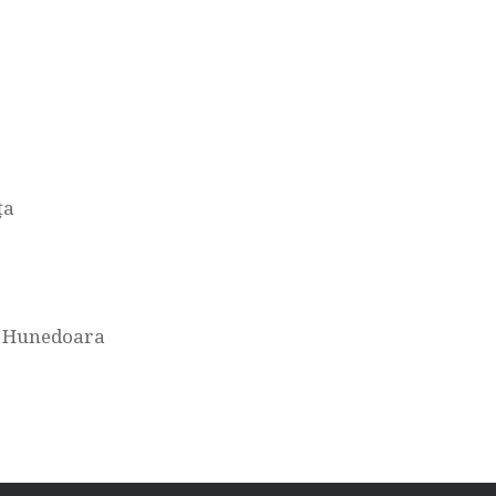
ța
ul Hunedoara