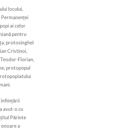
lui locului,
ii Permanenței
popi ai celor
uniană pentru
ița; protosinghel
ian Cristinoi,
u Teodor-Florian,
he, protopopul
rotopopiatului
mani.
nființării
 a avut-o cu
țitul Părinte
e onoare a