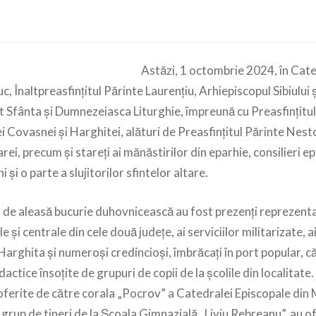
Astăzi, 1 octombrie 2024, în Cat
c, Înaltpreasfinţitul Părinte Laurenţiu, Arhiepiscopul Sibiului 
jit Sfânta și Dumnezeiasca Liturghie, împreună cu Preasfințitu
ei Covasnei și Harghitei, alături de Preasfințitul Părinte Nest
i, precum şi stareți ai mănăstirilor din eparhie, consilieri epa
 și o parte a slujitorilor sfintelor altare.
de aleasă bucurie duhovnicească au fost prezenți reprezentan
le și centrale din cele două județe, ai serviciilor militarizate, 
arghita și numeroşi credincioși, îmbrăcați în port popular, că
actice însoțite de grupuri de copii de la școlile din localitate
 oferite de către corala „Pocrov” a Catedralei Episcopale din
un grup de tineri de la Școala Gimnazială „Liviu Rebreanu”, au o