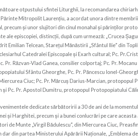
toare otpustului sfintei Liturghii, la recomandarea chiriarhu
l Părinte Mitropolit Laurenţiu, a acordat unora dintre membr
, precum și unor slujitori din cinul monahal și părinților proto
te ale episcopiei, distincții, după cum urmează: „Crucea Șag
rit Emilian Telcean, Starețul Mănăstirii „Sfântul Ilie” din Topl
clesiarhul Catedralei Episcopale și Exarh cultural; Pc. Pr.Crist
 Pc. Pr. Răzvan-Vlad Ganea, consilier colportaj; Pc. Pr. Mocan
popiatului Sfântu Gheorghe, Pc. Pr. Păncescu Ionel-Gheorg
Miercurea Ciuc; Pc. Pr. Mărcuș Darius-Marcian, protopopul P
n și Pc. Pr. Apostol Dumitru, protopopul Protopopiatului Căli
enimentele dedicate sărbătoririi a 30 de ani de la momentul î
ei și Harghitei, precum și a bunei conlucrări pe care aceasta
ri de Munte „Virgil Bădulescu”, din Miercurea Ciuc, Preasfin
în dar din partea Ministerului Apărării Naționale, „Emblema d