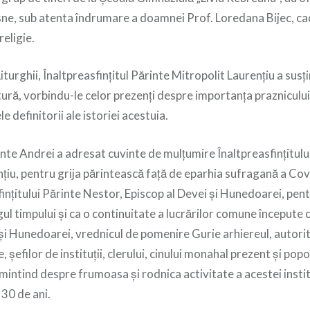
sne, sub atenta îndrumare a doamnei Prof. Loredana Bijec, ca
religie.
 Liturghii, Înaltpreasfințitul Părinte Mitropolit Laurențiu a sus
ură, vorbindu-le celor prezenți despre importanța praznicului 
 definitorii ale istoriei acestuia.
inte Andrei a adresat cuvinte de mulțumire Înaltpreasfințitulu
țiu, pentru grija părintească față de eparhia sufragană a Cov
ințitului Părinte Nestor, Episcop al Devei și Hunedoarei, pentr
ul timpului și ca o continuitate a lucrărilor comune începute c
și Hunedoarei, vrednicul de pomenire Gurie arhiereul, autorită
 șefilor de instituții, clerului, cinului monahal prezent și popo
mintind despre frumoasa și rodnica activitate a acestei institu
 30 de ani.