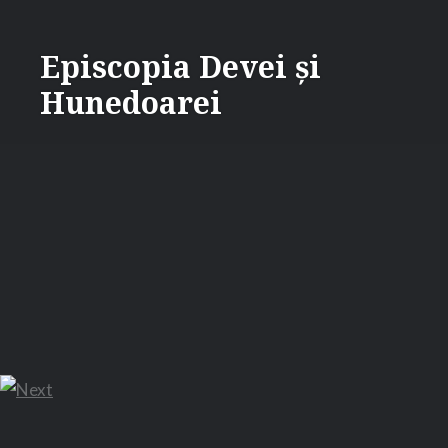
Skip
to
Episcopia Devei și
content
Hunedoarei