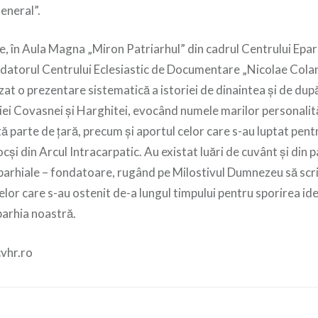
eneral”.
, în Aula Magna „Miron Patriarhul” din cadrul Centrului Eparhi
ondatorul Centrului Eclesiastic de Documentare „Nicolae Colan
zat o prezentare sistematică a istoriei de dinaintea și de d
opiei Covasnei și Harghitei, evocând numele marilor personalită
tă parte de țară, precum și aportul celor care s-au luptat pent
și din Arcul Intracarpatic. Au existat luări de cuvânt și din
arhiale – fondatoare, rugând pe Milostivul Dumnezeu să scrie 
lor care s-au ostenit de-a lungul timpului pentru sporirea ide
parhia noastră.
cvhr.ro