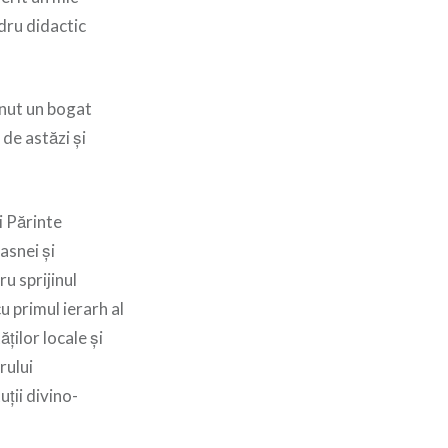
dru didactic
ținut un bogat
de astăzi și
i Părinte
asnei și
u sprijinul
u primul ierarh al
ților locale și
rului
ții divino-