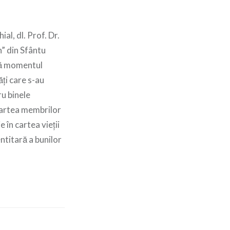
al, dl. Prof. Dr.
” din Sfântu
upă momentul
ți care s-au
ru binele
 partea membrilor
în cartea vieții
ntitară a bunilor