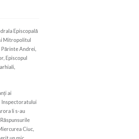
edrala Episcopală
şi Mitropolitul
l Părinte Andrei,
or, Episcopul
rhiali,
ți ai
ai Inspectoratului
rora li s-au
. Răspunsurile
 Miercurea Ciuc,
ferit un mic