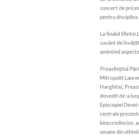
concert de price
pentru disciplina 
La finalul Sfintei
cuvânt de învățăt
amintind aspectele
Preasfințitul Păr
Mitropolit Lauren
Harghitei, Preasf
dovedit de-a lung
Episcopiei Devei 
centrale prezente,
binecredincios, a
umane din ultimii