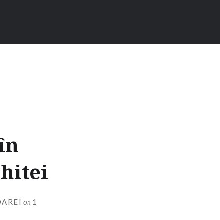
în
hitei
OAREI
on
1