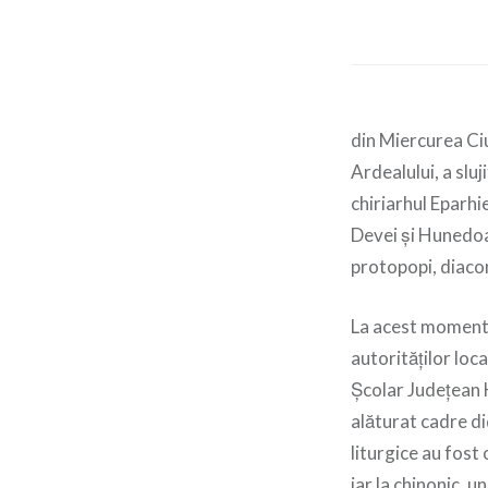
din Miercurea Ciu
Ardealului, a slu
chiriarhul Eparhi
Devei și Hunedoare
protopopi, diaconi
La acest moment 
autorităților loca
Școlar Județean H
alăturat cadre did
liturgice au fost
iar la chinonic, 