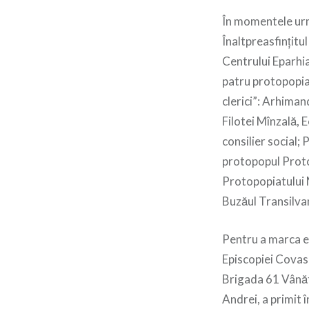
În momentele urmă
Înaltpreasfinţitu
Centrului Eparhial
patru protopopia
clerici”: Arhimand
Filotei Mînzală, E
consilier social;
protopopul Proto
Protopopiatului 
Buzăul Transilva
Pentru a marca ev
Episcopiei Covasn
Brigada 61 Vânăto
Andrei, a primit 