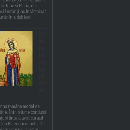
săi, Ioan și Maria, doi
și înstăriți, au întâmpinat
utăți în a dobândi
Sf
ân
ta
Iri
na,
Îm
pă
răt
ea
Irina rămâne model de
 tărie. Într-o lume condusă
ți, sfânta a avut curajul
ă în Biserici icoanele. De
este veacuri, a rămas