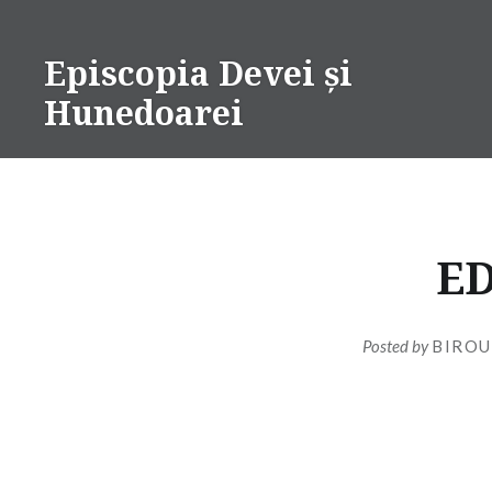
Skip
to
Episcopia Devei și
content
Hunedoarei
ED
Posted by
BIROU