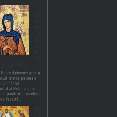
✝)
Sf
ân
ta
Cu
vio
as
ă
Te
 de la Sihla
 floare duhovnicească și
a lui Hristos, pe care a
t-o pământul
ntat al Moldovei, s-a
e la jumătatea secolului
ea, în satul...
Du
pă