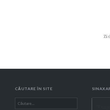
Navigare
în
articole
Zi 
CĂUTARE ÎN SITE
SINAXAR
Caută
7 Aug
după: