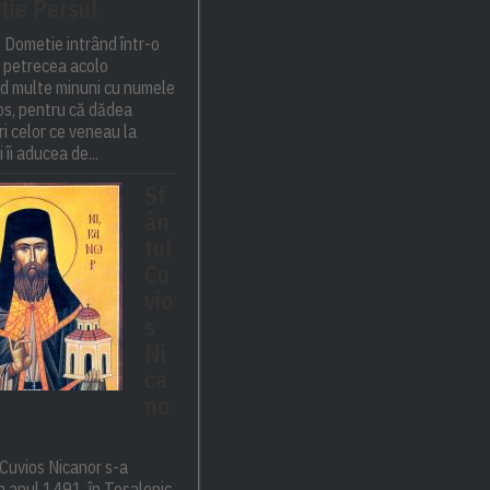
ie Persul
 Dometie intrând într-o
 petrecea acolo
nd multe minuni cu numele
tos, pentru că dădea
i celor ce veneau la
 îi aducea de...
Sf
ân
tul
Cu
vio
s
Ni
ca
no
Cuvios Nicanor s-a
n anul 1491, în Tesalonic.