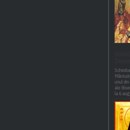
himbăr
Domn
Schimba
Mântuito
unul din
ale Bise
la 6 aug