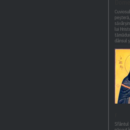
Domet
Cuviosul
peșteră,
săvârși
lui Hris
tămăduir
dânsul și
r
Sfântul 
născut î