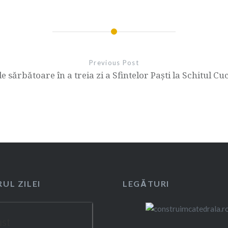
Previous Post
de sărbătoare în a treia zi a Sfintelor Paști la Schitul Cu
UL ZILEI
LEGĂTURI
ust