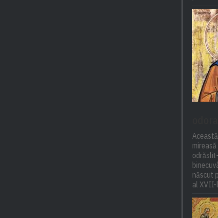
odora
Această
mireasă 
odrăsli
binecuvâ
născut p
al XVII-l