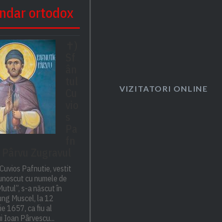
ndar ortodox
✝)
Sf
ân
tul
VIZITATORI ONLINE
Cu
vio
s
Pa
fn
– Pârvu Zugravul
Cuvios Pafnutie, vestit
cunoscut cu numele de
utul”, s-a născut în
ng Muscel, la 12
e 1657, ca fiu al
i Ioan Pârvescu...