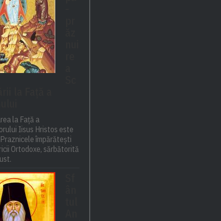
-
pr
ăz
nui
re
a
Sc
ii la Față a
ului
rea la Față a
rului Iisus Hristos este
 Praznicele împărătești
ricii Ortodoxe, sărbătorită
ust.
Sf
ân
tul
An