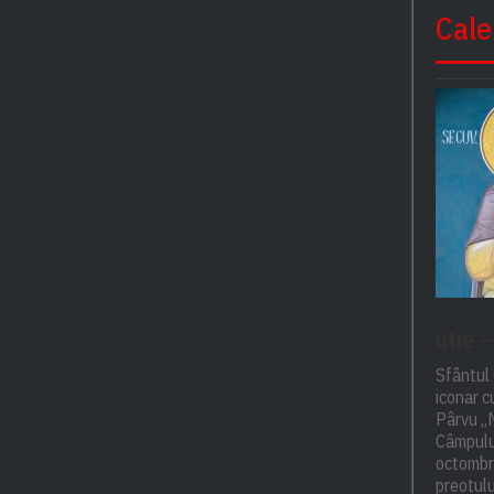
Cale
utie 
Sfântul 
iconar 
Pârvu „M
Câmpulu
octombri
preotulu