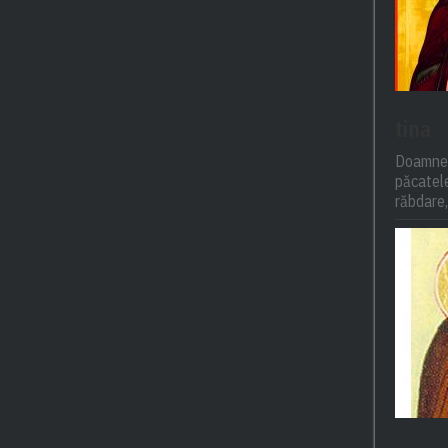
tina
Doamne,
păcatel
răbdare,