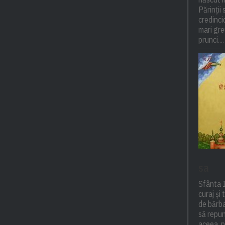
Părinții 
credincio
mari gre
prunci....
sa
Sfânta 
curaj și
de bărba
să repun
aceea, p