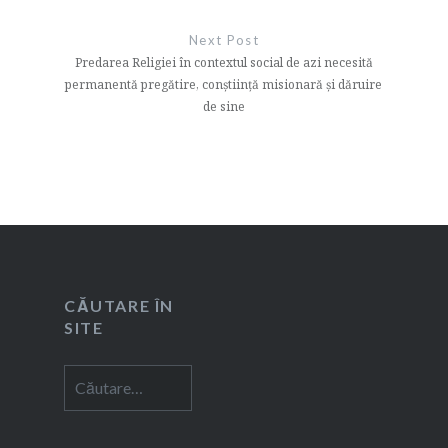
Next Post
Predarea Religiei în contextul social de azi necesită
permanentă pregătire, conştiinţă misionară şi dăruire
de sine
CĂUTARE ÎN
SITE
Caută
după: