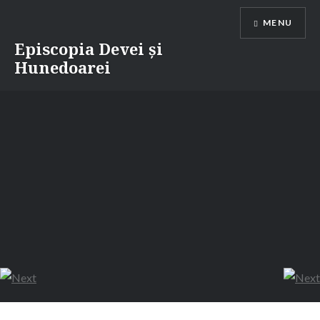
Skip
MENU
to
content
Episcopia Devei și
Hunedoarei