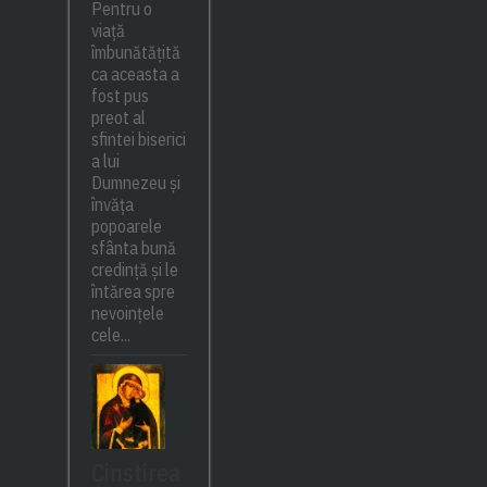
Pentru o
viață
îmbunătățită
ca aceasta a
fost pus
preot al
sfintei biserici
a lui
Dumnezeu și
învăța
popoarele
sfânta bună
credință și le
întărea spre
nevoințele
cele...
Cinstirea