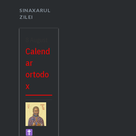
SINAXARUL
ZILEI
8 August
Calend
ar
ortodo
x
)