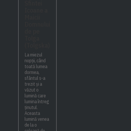
Sfintei
Icoane a
Maicii
Domnului
de pe
Tolga
(Tolgska)
La miezul
nopții, când
toată lumea
dormea,
sfântul s-a
trezit și a
văzut o
lumină care
lumina întreg
ținutul.
Aceasta
lumină venea
de la o
coloană de