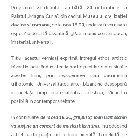
Programul va debuta
sâmbătă, 20 octombrie,
la
Palatul „Magna Curia”, din cadrul
Muzeului civilizației
dacice şi romane,
de la
ora 18.00,
unde va fi vernisată
expoziţia de artă bizantină: „Patrimoniu contemporan,
imaterial, universal”.
Titlul acestui vernisaj exprimă întregul ethos artistic
bizantin, aducând în atenţia participanţilor dimensiunile
acestei lumi, prin recuperarea unui patrimoniu
trihotomic. Universalitatea artei bizantine descoperă
în acelaşi timp imaterialitatea acesteia, făcând-o
posibilă în contemporaneitate.
În continuare,
de la ora 18.30, grupul Sf. Ioan Damaschin
va susţine un concert de muzică bizantină,
introducând
astfel participanţii într-o lume inedită, temeluită pe