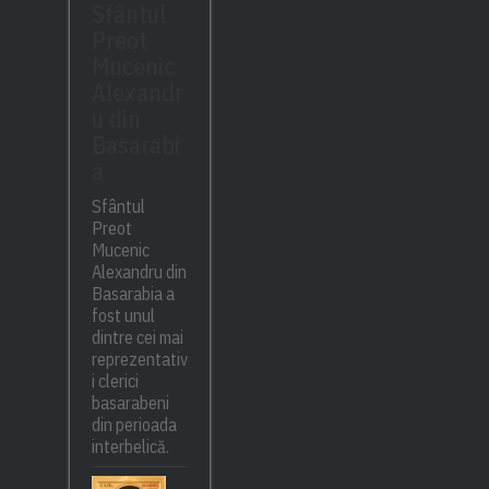
Sfântul
Preot
Mucenic
Alexandr
u din
Basarabi
a
Sfântul
Preot
Mucenic
Alexandru din
Basarabia a
fost unul
dintre cei mai
reprezentativ
i clerici
basarabeni
din perioada
interbelică.