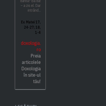
darea? Ba da!
– a zis el. Dar
intrând...
Ev. Matei 17,
24-27; 18,
1-4
doxologia.
ro
Preia
articolele
Doxologia
în site-ul
tău!