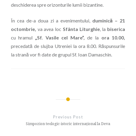
deschiderea spre orizonturile lumii bizantine.
În cea de-a doua zi a evenimentului,
duminică – 21
octombrie,
va avea loc
Sfânta Liturghie
, la
biserica
cu hramul
„Sf. Vasile cel Mare”,
de la
ora 10.00,
precedată de slujba Utreniei la ora 8.00. Răspunsurile
la strană vor fi date de grupul Sf. Ioan Damaschin.
Navigare
în
Previous Post
articole
Simpozion teologic-istoric internațional la Deva