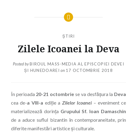
ȘTIRI
Zilele Icoanei la Deva
Posted by
BIROUL MASS-MEDIA AL EPISCOPIEI DEVEI
ȘI HUNEDOAREI
on
17 OCTOMBRIE 2018
În perioada
20-21 octombrie
se va desfășura la
Deva
cea de-
a VIII-a
ediție a
Zilelor Icoanei
– eveniment ce
materializează dorinţa
Grupului Sf. Ioan Damaschin
de a aduce suflul bizantin în contemporaneitate, prin
diferite manifestări artistice şi culturale.