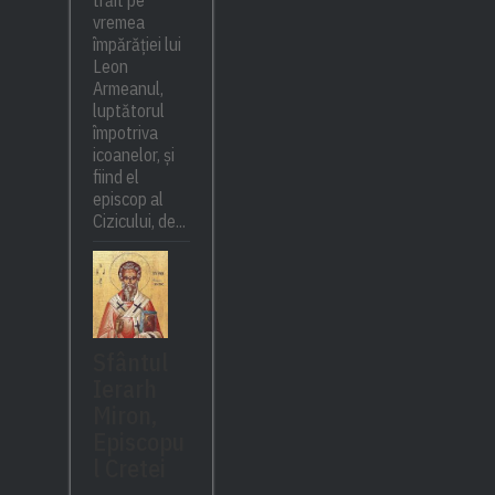
trăit pe
vremea
împărăției lui
Leon
Armeanul,
luptătorul
împotriva
icoanelor, și
fiind el
episcop al
Cizicului, de...
Sfântul
Ierarh
Miron,
Episcopu
l Cretei