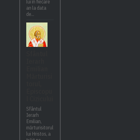
lui în fiecare
an la data
de...
Sfântul
Ierarh
Emilian
Mărturisi
torul,
Episcopu
l Cizicului
Sfântul
Ierarh
Emilian,
mărturisitorul
lui Hristos, a