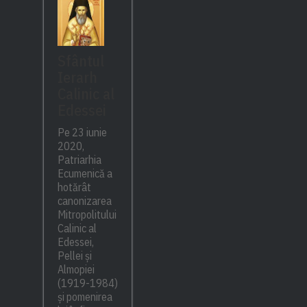
Sfântul
Ierarh
Calinic al
Edessei
Pe 23 iunie
2020,
Patriarhia
Ecumenică a
hotărât
canonizarea
Mitropolitului
Calinic al
Edessei,
Pellei și
Almopiei
(1919-1984)
și pomenirea