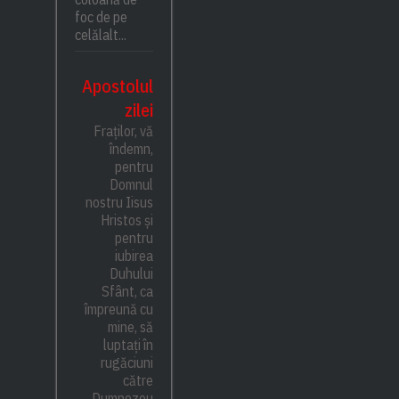
foc de pe
celălalt...
Apostolul
zilei
Fraților, vă
îndemn,
pentru
Domnul
nostru Iisus
Hristos și
pentru
iubirea
Duhului
Sfânt, ca
împreună cu
mine, să
luptați în
rugăciuni
către
Dumnezeu