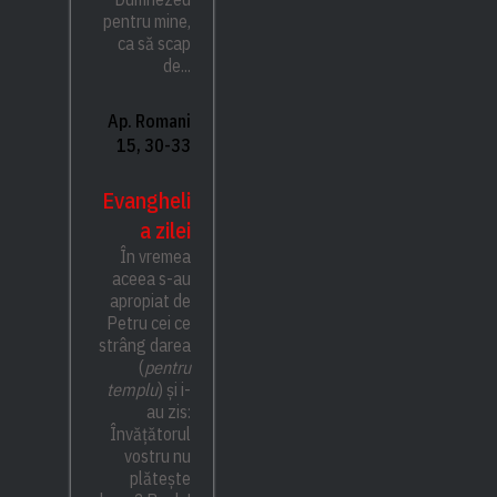
pentru mine,
ca să scap
de...
Ap. Romani
15, 30-33
Evangheli
a zilei
În vremea
aceea s-au
apropiat de
Petru cei ce
strâng darea
(
pentru
templu
) și i-
au zis:
Învățătorul
vostru nu
plătește