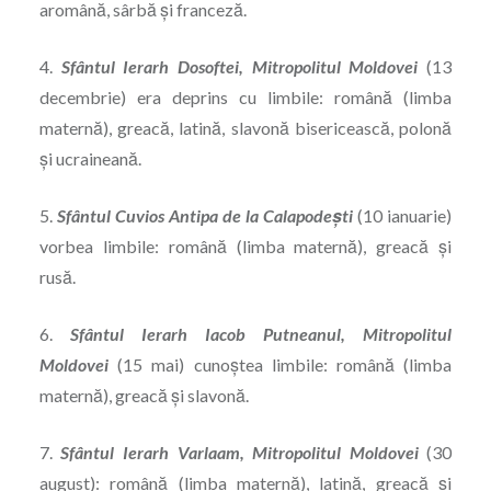
aromână, sârbă și franceză.
4.
Sfântul Ierarh Dosoftei, Mitropolitul Moldovei
(13
decembrie) era deprins cu limbile: română (limba
maternă), greacă, latină, slavonă bisericească, polonă
și ucraineană.
5.
Sfântul Cuvios Antipa de la Calapodești
(10 ianuarie)
vorbea limbile: română (limba maternă), greacă și
rusă.
6.
Sfântul Ierarh Iacob Putneanul
, Mitropolitul
Moldovei
(15 mai) cunoștea limbile: română (limba
maternă), greacă și slavonă.
7.
Sfântul Ierarh Varlaam, Mitropolitul Moldovei
(30
august): română (limba maternă), latină, greacă și