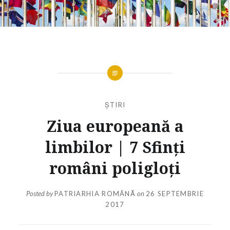
ȘTIRI
Ziua europeană a
limbilor | 7 Sfinți
români poligloți
Posted by
PATRIARHIA ROMÂNĂ
on
26 SEPTEMBRIE
2017