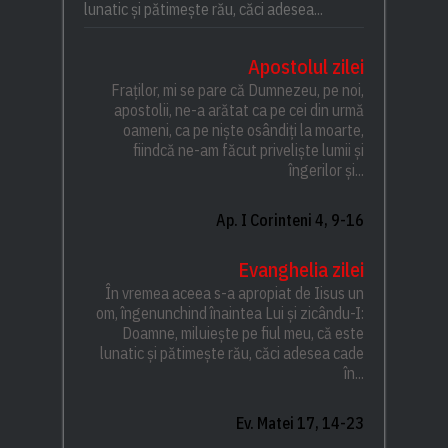
lunatic și pătimește rău, căci adesea...
Apostolul zilei
Fraților, mi se pare că Dumnezeu, pe noi,
apostolii, ne-a arătat ca pe cei din urmă
oameni, ca pe niște osândiți la moarte,
fiindcă ne-am făcut priveliște lumii și
îngerilor și...
Ap. I Corinteni 4, 9-16
Evanghelia zilei
În vremea aceea s-a apropiat de Iisus un
om, îngenunchind înaintea Lui și zicându-I:
Doamne, miluiește pe fiul meu, că este
lunatic și pătimește rău, căci adesea cade
în...
Ev. Matei 17, 14-23