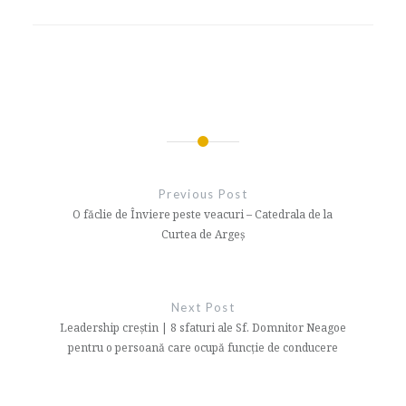
Navigare
în
Previous Post
articole
O făclie de Înviere peste veacuri – Catedrala de la
Curtea de Argeş
Next Post
Leadership creștin | 8 sfaturi ale Sf. Domnitor Neagoe
pentru o persoană care ocupă funcție de conducere