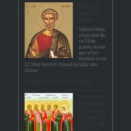
Sfântul
Apostol
Matia
Sfântul Matia
a fost unul din
cei 70 de
ucenici, iar mai
apoi a fost
numărat cu cei
12 Sfinți Apostoli , în locul lui Iuda, care
căzuse.
Sfântul Mucenic Antonin
Sfinții 10
Mucenici
Mărturisit
ori pentru
icoana lui