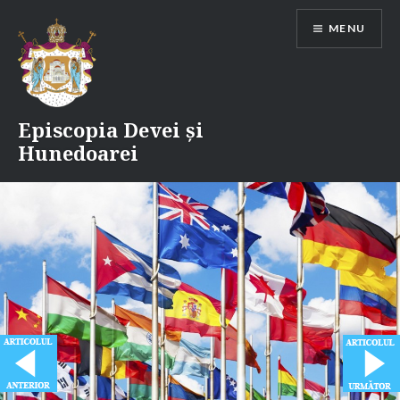
Skip
MENU
to
content
Episcopia Devei și
Hunedoarei