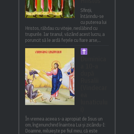
Hristos
Sfinții,
întărindu-se
cu puterea lui
Hristos, răbdau cu vitejie, neslăbind cu
trupurile. Iar tiranul, văzând acest lucru, a
poruncit să le ardă fețele cu fiare arse,...
)
Duminica
a 10-a
după
Rusalii
(Vindecar
ea
lunaticulu
i)
În vremea aceea s-a apropiat de Iisus un
om, îngenunchind înaintea Lui și zicându-I:
Doamne, miluiește pe fiul meu, că este