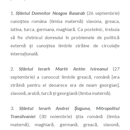
1.
Sfântul
Domnitor Neagoe Basarab
(26 septembrie)
cunoștea româna (limba maternă) slavona, greaca,
latina, turca, germana, maghiară. Ca postelnic, trebuia
să fie sfetnicul domnului în problemele de politică
externă și cunoștea limbile străine de circulație
internațională.
2.
Sfântul Ierarh Martir Antim Ivireanul
(27
septembrie) a cunoscut limbile greacă, română [era
străină pentru el deoarece era de neam georgian],
slavonă, arabă, turcă și georgiană (limba maternă).
3.
Sfântul Ierarh Andrei Șaguna, Mitropolitul
Transilvaniei
(30 noiembrie) știa română (limba
maternă), maghiară, germană, greacă, slavonă,