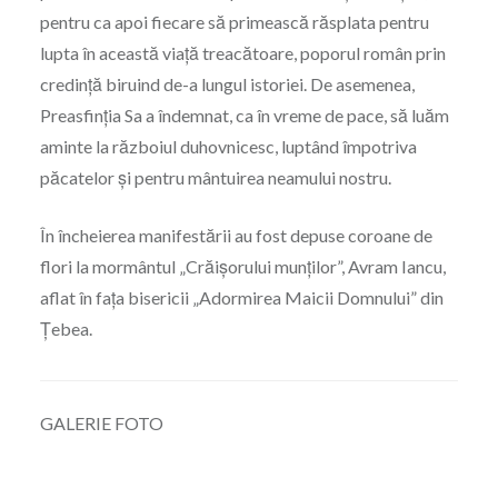
pentru ca apoi fiecare să primească răsplata pentru
lupta în această viață treacătoare, poporul român prin
credință biruind de-a lungul istoriei. De asemenea,
Preasfinția Sa a îndemnat, ca în vreme de pace, să luăm
aminte la războiul duhovnicesc, luptând împotriva
păcatelor și pentru mântuirea neamului nostru.
În încheierea manifestării au fost depuse coroane de
flori la mormântul „Crăișorului munților”, Avram Iancu,
aflat în fața bisericii „Adormirea Maicii Domnului” din
Țebea.
GALERIE FOTO