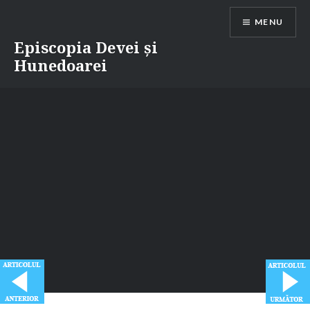
Skip
MENU
to
content
Episcopia Devei și
Hunedoarei