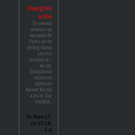
Evangheli
a zilei
În vremea
aceea s-au
apropiat de
Petru cei ce
strâng darea
(
pentru
templu
) și i-
au zis:
Învățătorul
vostru nu
plătește
darea? Ba da!
– a zis el. Dar
intrând...
Ev. Matei 17,
24-27; 18,
1-4