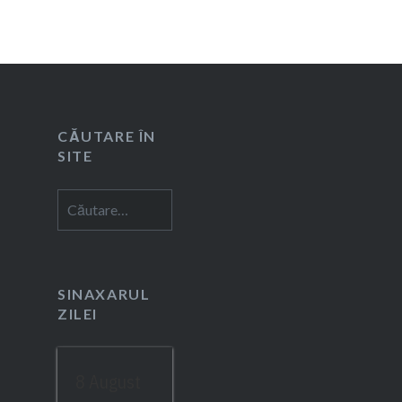
CĂUTARE ÎN
SITE
Caută
după:
SINAXARUL
ZILEI
8 August