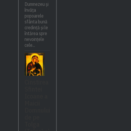
Dumnezeu și
învăța
popoarele
sfânta bună
credință și le
întărea spre
nevoințele
cele...
Cinstirea
Sfintei
Icoane a
Maicii
Domnului
de pe
Tolga