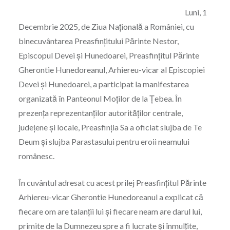
Luni, 1
Decembrie 2025, de Ziua Națională a României, cu
binecuvântarea Preasfințitului Părinte Nestor,
Episcopul Devei și Hunedoarei, Preasfințitul Părinte
Gherontie Hunedoreanul, Arhiereu-vicar al Episcopiei
Devei și Hunedoarei, a participat la manifestarea
organizată în Panteonul Moților de la Țebea. În
prezența reprezentanților autorităților centrale,
județene și locale, Preasfinția Sa a oficiat slujba de Te
Deum și slujba Parastasului pentru eroii neamului
românesc.
În cuvântul adresat cu acest prilej Preasfințitul Părinte
Arhiereu-vicar Gherontie Hunedoreanul a explicat că
fiecare om are talanții lui și fiecare neam are darul lui,
primite de la Dumnezeu spre a fi lucrate și înmulțite,