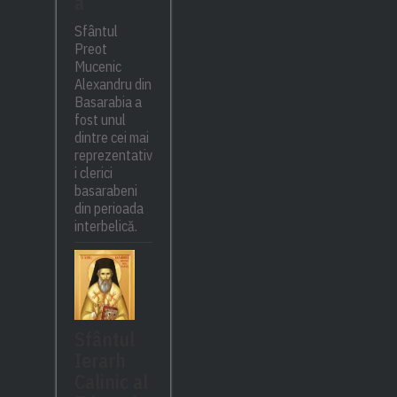
a
Sfântul
Preot
Mucenic
Alexandru din
Basarabia a
fost unul
dintre cei mai
reprezentativ
i clerici
basarabeni
din perioada
interbelică.
Sfântul
Ierarh
Calinic al