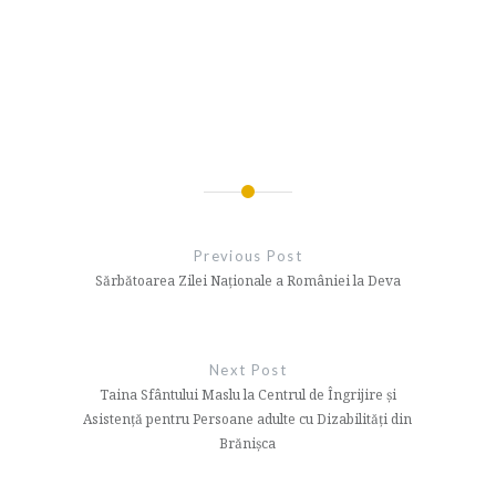
Navigare
în
Previous Post
articole
Sărbătoarea Zilei Naționale a României la Deva
Next Post
Taina Sfântului Maslu la Centrul de Îngrijire și
Asistență pentru Persoane adulte cu Dizabilități din
Brănișca