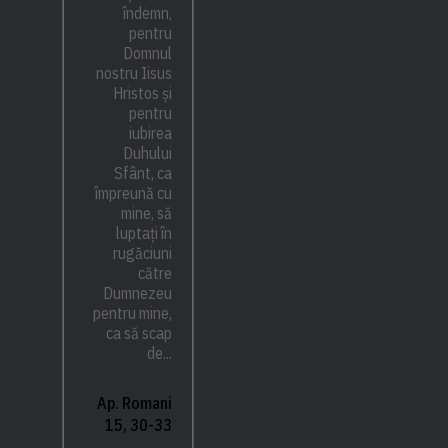
îndemn,
pentru
Domnul
nostru Iisus
Hristos și
pentru
iubirea
Duhului
Sfânt, ca
împreună cu
mine, să
luptați în
rugăciuni
către
Dumnezeu
pentru mine,
ca să scap
de...
Ap. Romani
15, 30-33