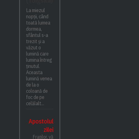
(Tolgska)
La miezul
nopții, când
toată lumea
dormea,
sfântul s-a
trezit și a
văzut o
lumină care
lumina întreg
ținutul.
Aceasta
lumină venea
de la o
coloană de
foc de pe
celălalt...
Apostolul
zilei
Fraților, vă