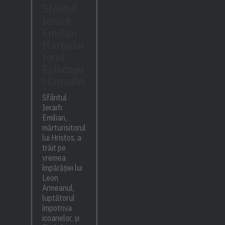
Sfântul
Ierarh
Emilian
Mărturisi
torul,
Episcopu
l Cizicului
Sfântul
Ierarh
Emilian,
mărturisitorul
lui Hristos, a
trăit pe
vremea
împărăției lui
Leon
Armeanul,
luptătorul
împotriva
icoanelor, și