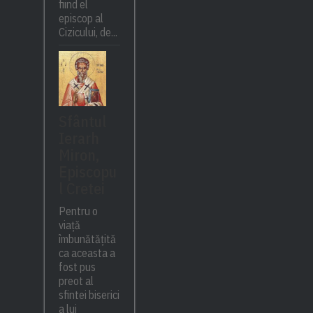
fiind el
episcop al
Cizicului, de...
Sfântul
Ierarh
Miron,
Episcopu
l Cretei
Pentru o
viață
îmbunătățită
ca aceasta a
fost pus
preot al
sfintei biserici
a lui