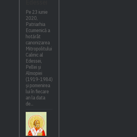
Edessei
Pe 23 iunie
2020,
Patriarhia
Ecumenică a
hotărât
canonizarea
Mitropolitului
Calinic al
Edessei,
Pellei și
Almopiei
(1919-1984)
și pomenirea
lui în fiecare
an la data
de...