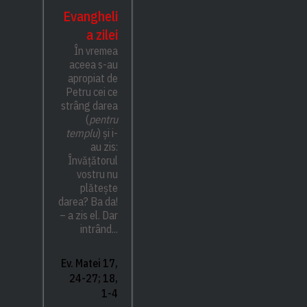
Evangheli
a zilei
În vremea
aceea s-au
apropiat de
Petru cei ce
strâng darea
(
pentru
templu
) și i-
au zis:
Învățătorul
vostru nu
plătește
darea? Ba da!
– a zis el. Dar
intrând...
Ev. Matei 17,
24-27; 18,
1-4