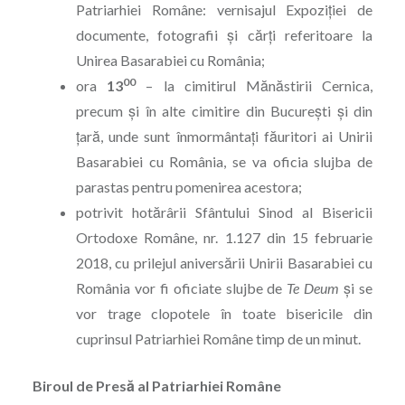
Patriarhiei Române: vernisajul Expoziției de
documente, fotografii şi cărţi referitoare la
Unirea Basarabiei cu România;
00
ora
13
– la cimitirul Mănăstirii Cernica,
precum şi în alte cimitire din București și din
țară, unde sunt înmormântați făuritori ai Unirii
Basarabiei cu România, se va oficia slujba de
parastas pentru pomenirea acestora;
potrivit hotărârii Sfântului Sinod al Bisericii
Ortodoxe Române, nr. 1.127 din 15 februarie
2018, cu prilejul aniversării Unirii Basarabiei cu
România vor fi oficiate slujbe de
Te Deum
și se
vor trage clopotele în toate bisericile din
cuprinsul Patriarhiei Române timp de un minut.
Biroul de Presă al Patriarhiei Române