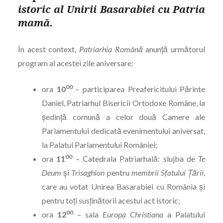
istoric al Unirii Basarabiei cu Patria
mamă.
În acest context,
Patriarhia Română
anunţă următorul
program al acestei zile aniversare:
00
ora
10
– participarea Preafericitului Părinte
Daniel, Patriarhul Bisericii Ortodoxe Române, la
şedinţă comună a celor două Camere ale
Parlamentului dedicată evenimentului aniversat,
la Palatul Parlamentului României;
00
ora
11
– Catedrala Patriarhală: slujba de
Te
Deum
şi
Trisaghion
pentru
membrii Sfatului Țării
,
care au votat Unirea Basarabiei cu România și
pentru toți susținătorii acestui act istoric;
00
ora
12
– sala
Europa Christiana
a Palatului