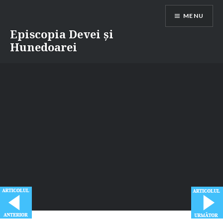
Skip
MENU
to
content
Episcopia Devei și
Hunedoarei