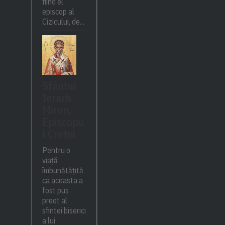
fiind el
episcop al
Cizicului, de...
Sfântul
Ierarh
Miron,
Episcopu
l Cretei
Pentru o
viață
îmbunătățită
ca aceasta a
fost pus
preot al
sfintei biserici
a lui