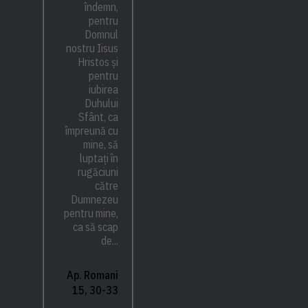
îndemn,
pentru
Domnul
nostru Iisus
Hristos și
pentru
iubirea
Duhului
Sfânt, ca
împreună cu
mine, să
luptați în
rugăciuni
către
Dumnezeu
pentru mine,
ca să scap
de...
Ap. Romani
15, 30-33