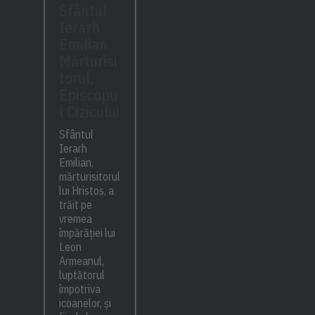
Sfântul
Ierarh
Emilian
Mărturisi
torul,
Episcopu
l Cizicului
Sfântul
Ierarh
Emilian,
mărturisitorul
lui Hristos, a
trăit pe
vremea
împărăției lui
Leon
Armeanul,
luptătorul
împotriva
icoanelor, și