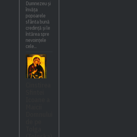
Dumnezeu și
învăța
popoarele
sfânta bună
credință și le
întărea spre
nevoințele
cele...
Cinstirea
Sfintei
Icoane a
Maicii
Domnului
de pe
Tolga
(Tolgska)