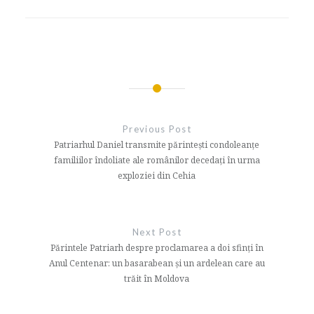
Navigare
în
Previous Post
articole
Patriarhul Daniel transmite părintești condoleanțe
familiilor îndoliate ale românilor decedaţi în urma
exploziei din Cehia
Next Post
Părintele Patriarh despre proclamarea a doi sfinți în
Anul Centenar: un basarabean și un ardelean care au
trăit în Moldova