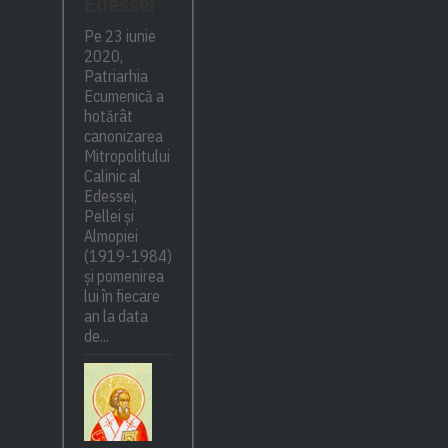
Edessei
Pe 23 iunie
2020,
Patriarhia
Ecumenică a
hotărât
canonizarea
Mitropolitului
Calinic al
Edessei,
Pellei și
Almopiei
(1919-1984)
și pomenirea
lui în fiecare
an la data
de...