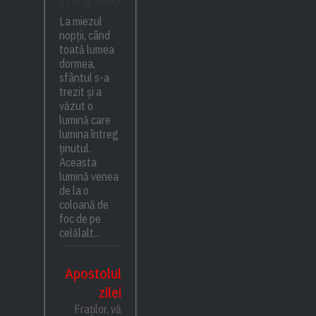
La miezul
nopții, când
toată lumea
dormea,
sfântul s-a
trezit și a
văzut o
lumină care
lumina întreg
ținutul.
Aceasta
lumină venea
de la o
coloană de
foc de pe
celălalt...
Apostolul
zilei
Fraților, vă