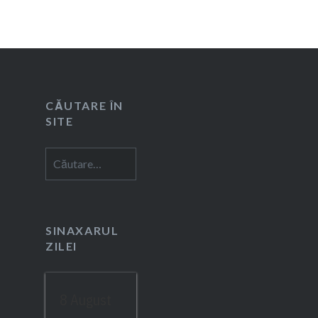
CĂUTARE ÎN
SITE
Caută
după:
SINAXARUL
ZILEI
8 August