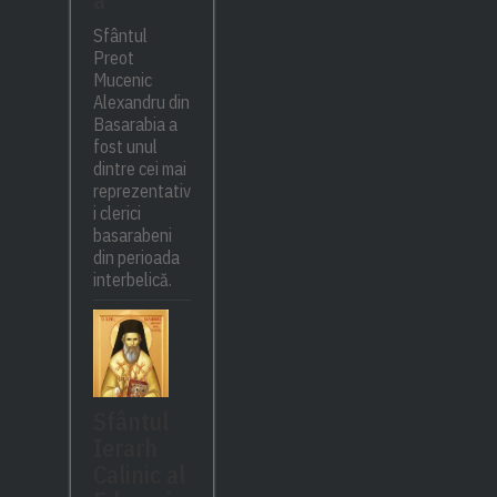
Sfântul
Preot
Mucenic
Alexandru din
Basarabia a
fost unul
dintre cei mai
reprezentativ
i clerici
basarabeni
din perioada
interbelică.
Sfântul
Ierarh
Calinic al