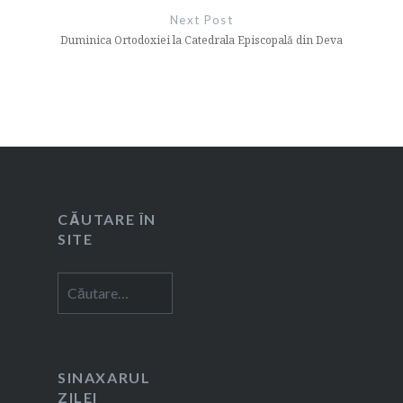
Next Post
Duminica Ortodoxiei la Catedrala Episcopală din Deva
CĂUTARE ÎN
SITE
Caută
după:
SINAXARUL
ZILEI