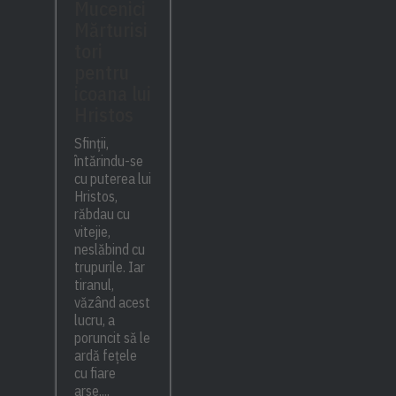
Mucenici
Mărturisi
tori
pentru
icoana lui
Hristos
Sfinții,
întărindu-se
cu puterea lui
Hristos,
răbdau cu
vitejie,
neslăbind cu
trupurile. Iar
tiranul,
văzând acest
lucru, a
poruncit să le
ardă fețele
cu fiare
arse,...