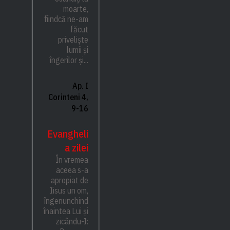
moarte,
fiindcă ne-am
făcut
priveliște
lumii și
îngerilor și...
Ap. I
Corinteni 4,
9-16
Evangheli
a zilei
În vremea
aceea s-a
apropiat de
Iisus un om,
îngenunchind
înaintea Lui și
zicându-I: