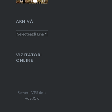
ARHIVĂ
Arhivă
VIZITATORI
ONLINE
Servere VPS de la
HostX.ro