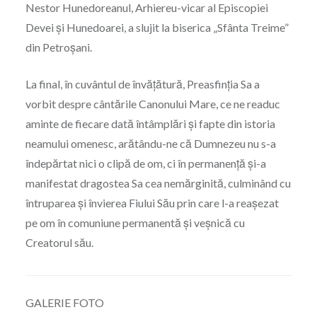
Nestor Hunedoreanul, Arhiereu-vicar al Episcopiei
Devei și Hunedoarei, a slujit la biserica „Sfânta Treime”
din Petroșani.
La final, în cuvântul de învățătură, Preasfinția Sa a
vorbit despre cântările Canonului Mare, ce ne readuc
aminte de fiecare dată întâmplări și fapte din istoria
neamului omenesc, arătându-ne că Dumnezeu nu s-a
îndepărtat nici o clipă de om, ci în permanență și-a
manifestat dragostea Sa cea nemărginită, culminând cu
întruparea și învierea Fiului Său prin care l-a reașezat
pe om în comuniune permanentă și veșnică cu
Creatorul său.
GALERIE FOTO