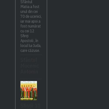
Sfântul
Matia a fost
unul din cei
70 de ucenici,
iar mai apoi a
fost numărat
cu cei 12
Sfinți
Apostoli , în
locul lui Iuda,
care căzuse.
Sfântul
Mucenic
Antonin
Sfinții 10