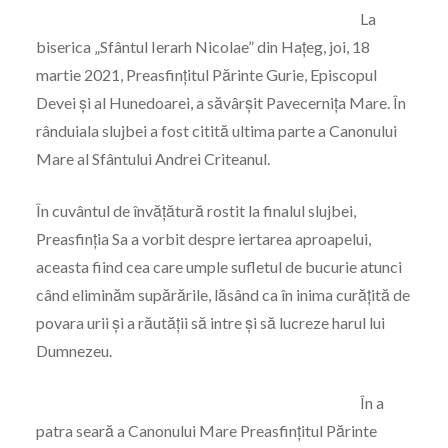
La
biserica „Sfântul Ierarh Nicolae” din Hațeg, joi, 18
martie 2021, Preasfințitul Părinte Gurie, Episcopul
Devei și al Hunedoarei, a săvârșit Pavecernița Mare. În
rânduiala slujbei a fost citită ultima parte a Canonului
Mare al Sfântului Andrei Criteanul.
În cuvântul de învățătură rostit la finalul slujbei,
Preasfinția Sa a vorbit despre iertarea aproapelui,
aceasta fiind cea care umple sufletul de bucurie atunci
când eliminăm supărările, lăsând ca în inima curățită de
povara urii și a răutății să intre și să lucreze harul lui
Dumnezeu.
În a
patra seară a Canonului Mare Preasfințitul Părinte