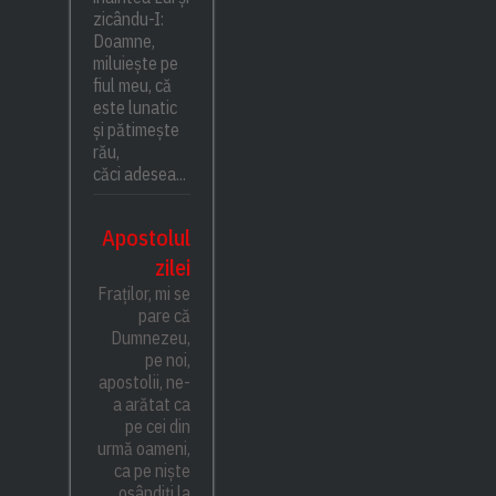
zicându-I:
Doamne,
miluiește pe
fiul meu, că
este lunatic
și pătimește
rău,
căci adesea...
Apostolul
zilei
Fraților, mi se
pare că
Dumnezeu,
pe noi,
apostolii, ne-
a arătat ca
pe cei din
urmă oameni,
ca pe niște
osândiți la