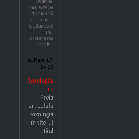
Doamne,
miluiește pe
fiul meu, că
este lunatic
și pătimește
rău,
căci adesea
cade în...
Ev. Matei 17,
14-23
doxologia.
ro
Preia
articolele
Doxologia
în site-ul
tău!