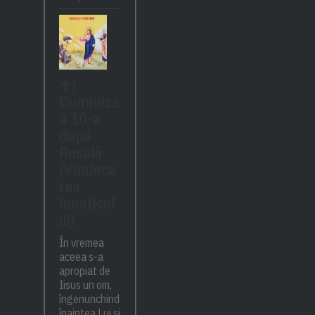
✝)
Duminica
a 10-a
după
Rusalii
(Vindeca
rea
lunaticul
ui)
În vremea
aceea s-a
apropiat de
Iisus un om,
îngenunchind
înaintea Lui și