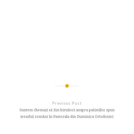
Navigare
în
Previous Post
articole
Suntem chemați să fim biruitori asupra patimilor, spun
ierarhii români în Pastorala din Duminica Ortodoxiei