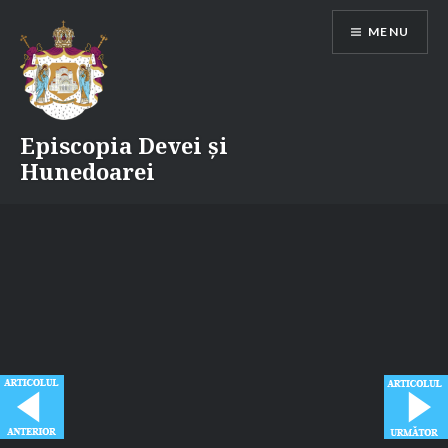
Skip
MENU
to
content
Episcopia Devei și
Hunedoarei