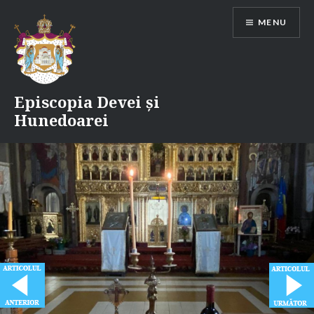
Skip
MENU
to
content
Episcopia Devei și
Hunedoarei