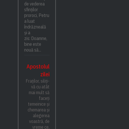
de vederea
sfinților
proroci, Petru
a luat
îndrăzneală
și a
zis: Doamne,
bine este
nouă să...
Apostolul
zilei
Fraților, siliți-
vă cu atât
mai mult să
faceți
temeinice și
chemarea și
alegerea
voastră, de
vreme ce,