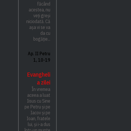
făcând
acestea, nu
veți greși
niciodată. Că
așa vi se va
da cu
bogăție...
Ap. II Petru
1, 10-19
Evangheli
a zilei
În vremea
aceea a luat
Iisus cu Sine
pe Petru și pe
Iacov și pe
Ioan, fratele
lui, și i-a dus
într-un munte