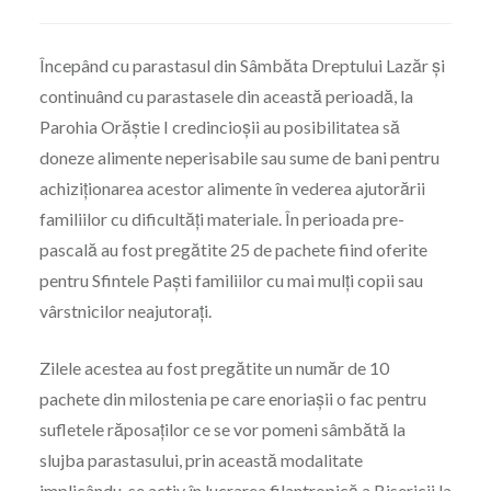
Începând cu parastasul din Sâmbăta Dreptului Lazăr și
continuând cu parastasele din această perioadă, la
Parohia Orăștie I credincioșii au posibilitatea să
doneze alimente neperisabile sau sume de bani pentru
achiziționarea acestor alimente în vederea ajutorării
familiilor cu dificultăți materiale. În perioada pre-
pascală au fost pregătite 25 de pachete fiind oferite
pentru Sfintele Paști familiilor cu mai mulți copii sau
vârstnicilor neajutorați.
Zilele acestea au fost pregătite un număr de 10
pachete din milostenia pe care enoriașii o fac pentru
sufletele răposaților ce se vor pomeni sâmbătă la
slujba parastasului, prin această modalitate
implicându-se activ în lucrarea filantropică a Bisericii la