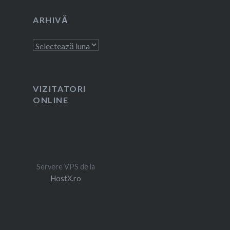
ARHIVĂ
Arhivă
VIZITATORI
ONLINE
Servere VPS de la
HostX.ro