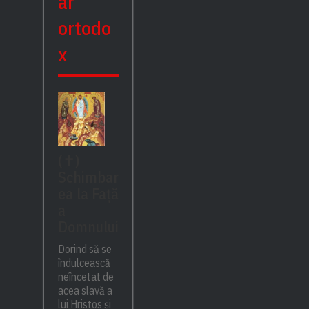
ar
ortodo
x
(✝)
Schimbar
ea la Față
a
Domnului
Dorind să se
îndulcească
neîncetat de
acea slavă a
lui Hristos și