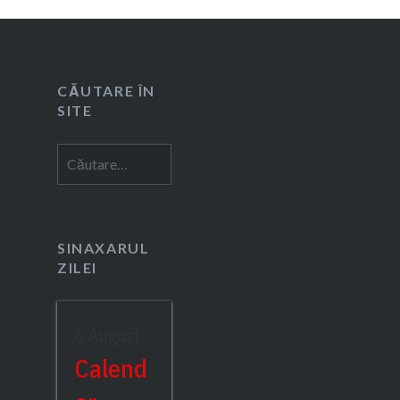
CĂUTARE ÎN
SITE
Caută
după:
SINAXARUL
ZILEI
6 August
Calend