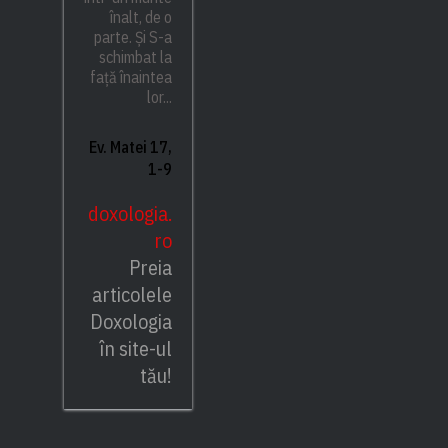
înalt, de o
parte. Și S-a
schimbat la
față înaintea
lor...
Ev. Matei 17,
1-9
doxologia.
ro
Preia
articolele
Doxologia
în site-ul
tău!