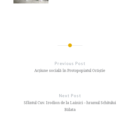
Navigare
în
Previous Post
articole
Acțiune socială în Protopopiatul Orăștie
Next Post
Sfântul Cuv. Irodion de la Lainici – hramul Schitului
Bălata