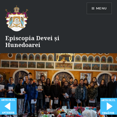
Skip
MENU
to
content
Episcopia Devei și
Hunedoarei