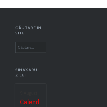
CĂUTARE ÎN
SITE
Caută
după:
SINAXARUL
ZILEI
9 August
Calend