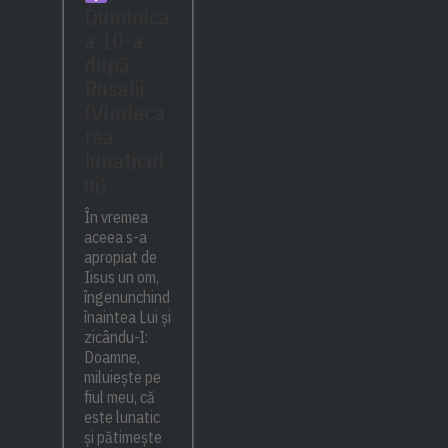
Duminica
a 10-a
după
Rusalii
(Vindeca
rea
lunaticul
ui)
În vremea
aceea s-a
apropiat de
Iisus un om,
îngenunchind
înaintea Lui și
zicându-I:
Doamne,
miluiește pe
fiul meu, că
este lunatic
și pătimește