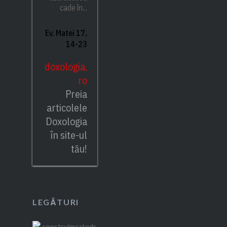
cade în...
Ev. Matei 17,
14-23
doxologia.
ro
Preia
articolele
Doxologia
în site-ul
tău!
LEGĂTURI