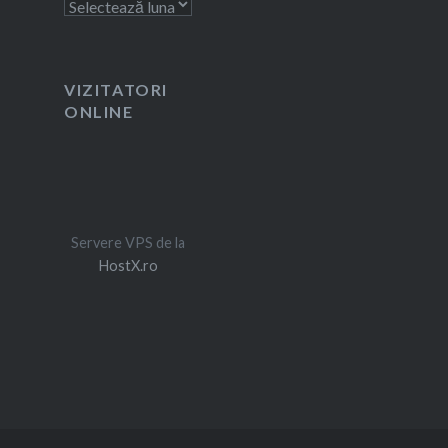
Arhivă
VIZITATORI
ONLINE
Servere VPS de la
HostX.ro