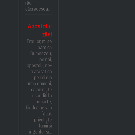
rău,
căci adesea...
Apostolul
zilei
Fraților, mi se
pare că
Dumnezeu,
pe noi,
apostolii, ne-
a arătat ca
pe cei din
urmă oameni,
ca pe niște
osândiți la
moarte,
fiindcă ne-am
făcut
priveliște
lumii și
îngerilor și...