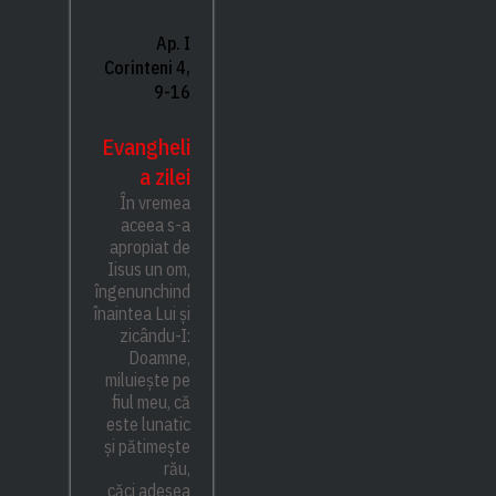
Ap. I
Corinteni 4,
9-16
Evangheli
a zilei
În vremea
aceea s-a
apropiat de
Iisus un om,
îngenunchind
înaintea Lui și
zicându-I:
Doamne,
miluiește pe
fiul meu, că
este lunatic
și pătimește
rău,
căci adesea