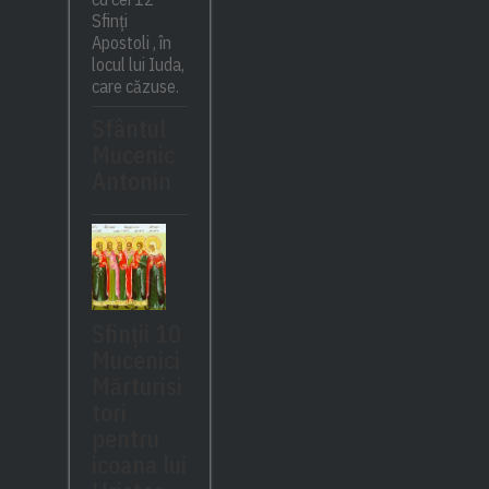
Sfinți
Apostoli , în
locul lui Iuda,
care căzuse.
Sfântul
Mucenic
Antonin
Sfinții 10
Mucenici
Mărturisi
tori
pentru
icoana lui