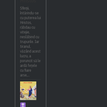
Hristos
Sfinții,
întărindu-se
cu puterea lui
Hristos,
răbdau cu
vitejie,
neslăbind cu
trupurile. Iar
tiranul,
văzând acest
lucru, a
poruncit să le
ardă fețele
cu fiare
arse,...
)