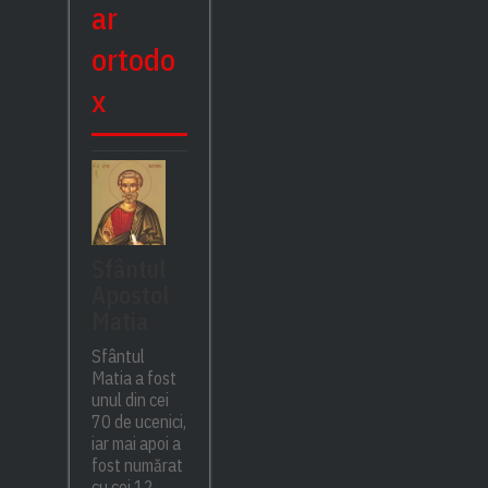
ar
ortodo
x
Sfântul
Apostol
Matia
Sfântul
Matia a fost
unul din cei
70 de ucenici,
iar mai apoi a
fost numărat
cu cei 12