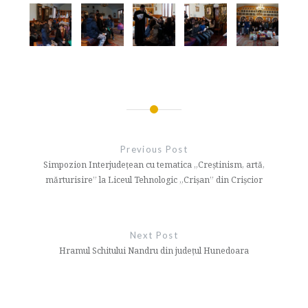
Navigare
în
Previous Post
articole
Simpozion Interjudețean cu tematica „Creștinism, artă,
mărturisire” la Liceul Tehnologic „Crișan” din Crișcior
Next Post
Hramul Schitului Nandru din județul Hunedoara