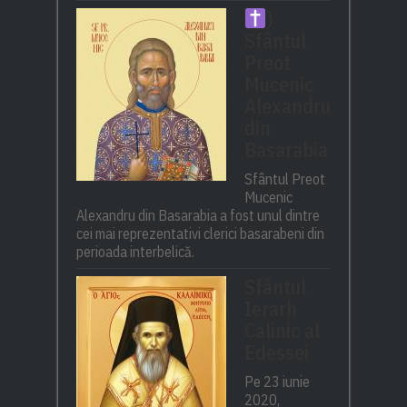
)
Sfântul
Preot
Mucenic
Alexandru
din
Basarabia
Sfântul Preot
Mucenic
Alexandru din Basarabia a fost unul dintre
cei mai reprezentativi clerici basarabeni din
perioada interbelică.
Sfântul
Ierarh
Calinic al
Edessei
Pe 23 iunie
2020,