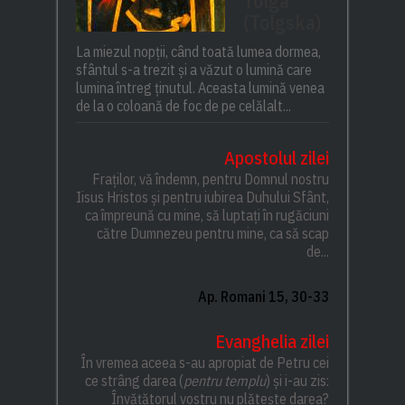
Tolga
(Tolgska)
La miezul nopții, când toată lumea dormea,
sfântul s-a trezit și a văzut o lumină care
lumina întreg ținutul. Aceasta lumină venea
de la o coloană de foc de pe celălalt...
Apostolul zilei
Fraților, vă îndemn, pentru Domnul nostru
Iisus Hristos și pentru iubirea Duhului Sfânt,
ca împreună cu mine, să luptați în rugăciuni
către Dumnezeu pentru mine, ca să scap
de...
Ap. Romani 15, 30-33
Evanghelia zilei
În vremea aceea s-au apropiat de Petru cei
ce strâng darea (
pentru templu
) și i-au zis:
Învățătorul vostru nu plătește darea?