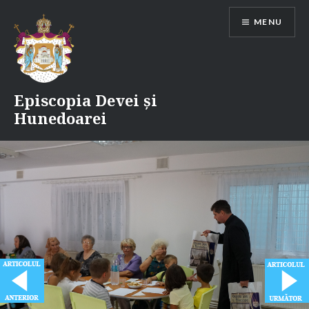
Skip
MENU
to
content
Episcopia Devei și
Hunedoarei