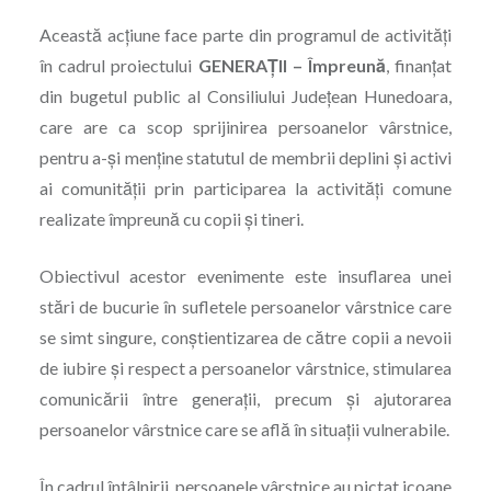
Această acțiune face parte din programul de activități
în cadrul proiectului
GENERAȚII – Împreună
, finanțat
din bugetul public al Consiliului Județean Hunedoara,
care are ca scop sprijinirea persoanelor vârstnice,
pentru a-și menține statutul de membrii deplini și activi
ai comunității prin participarea la activități comune
realizate împreună cu copii și tineri.
Obiectivul acestor evenimente este insuflarea unei
stări de bucurie în sufletele persoanelor vârstnice care
se simt singure, conştientizarea de către copii a nevoii
de iubire şi respect a persoanelor vârstnice, stimularea
comunicării între generații, precum și ajutorarea
persoanelor vârstnice care se află în situații vulnerabile.
În cadrul întâlnirii, persoanele vârstnice au pictat icoane