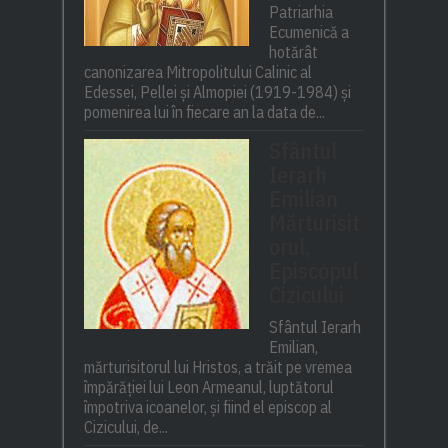
Patriarhia
Ecumenică a
hotărât
canonizarea Mitropolitului Calinic al
Edessei, Pellei și Almopiei (1919-1984) și
pomenirea lui în fiecare an la data de...
Sfântul
Ierarh
Emilian
Mărturisit
orul,
Episcopul
Cizicului
Sfântul Ierarh
Emilian,
mărturisitorul lui Hristos, a trăit pe vremea
împărăției lui Leon Armeanul, luptătorul
împotriva icoanelor, și fiind el episcop al
Cizicului, de...