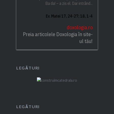
Ba da! – a zis el. Dar intrând...
Ev. Matei 17, 24-27; 18, 1-4
doxologia.ro
Preia articolele Doxologia în site-
ul tău!
LEGĂTURI
LEGĂTURI