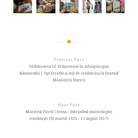
Navigare
în
Previous Post
articole
Sărbătoarea Sf. Brâncoveni în Arhiepiscopia
Râmnicului | Opt Ierarhi şi mii de credincioşi la hramul
Mănăstirii Hurezi
Next Post
Maestrul Viorel Cosma – Patriarhul muzicologiei
românești (30 martie 1923 – 15 august 2017)