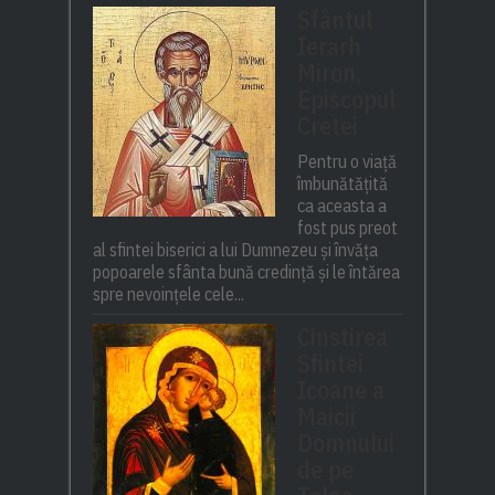
Sfântul
Ierarh
Miron,
Episcopul
Cretei
Pentru o viață
îmbunătățită
ca aceasta a
fost pus preot
al sfintei biserici a lui Dumnezeu și învăța
popoarele sfânta bună credință și le întărea
spre nevoințele cele...
Cinstirea
Sfintei
Icoane a
Maicii
Domnului
de pe