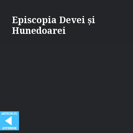
Skip
to
Episcopia Devei și
content
Hunedoarei