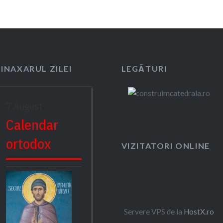
SINAXARUL ZILEI
LEGĂTURI
7 August
Calendar
ortodox
VIZITATORI ONLINE
Servere VPS de la
HostX.ro