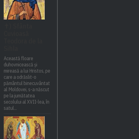
✝) Sfânta
Cuvioasă
Teodora de la
Sihla
Această floare
duhovnicească și
mireasă a lui Hristos, pe
care a odrăslit-o
pământul binecuvântat
al Moldovei, s-a născut
pe la jumătatea
secolului al XVII-lea, în
satul...