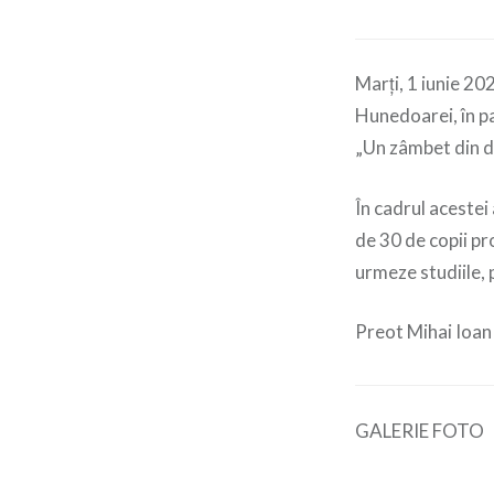
Marți, 1 iunie 20
Hunedoarei, în pa
„Un zâmbet din d
În cadrul acestei 
de 30 de copii pro
urmeze studiile, 
Preot Mihai Ioa
GALERIE FOTO