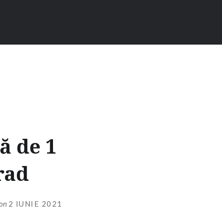
ă de 1
rad
on
2 IUNIE 2021