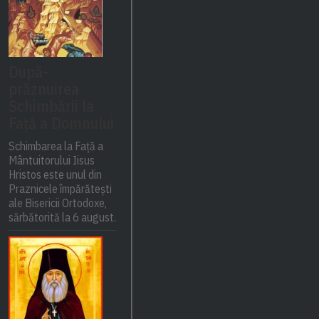
După-
prăznuirea
Schimbării la
Față a Domnului
Schimbarea la Față a
Mântuitorului Iisus
Hristos este unul din
Praznicele împărătești
ale Bisericii Ortodoxe,
sărbătorită la 6 august.