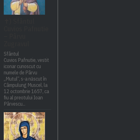
✝) Sfântul
Cuvios Pafnutie
– Pârvu
Zugravul
Sfântul
Cuvios Pafnutie, vestit
iconar cunoscut cu
numele de Pârvu
„Mutul”, s-a născut în
Câmpulung Muscel, la
12 octombrie 1657, ca
fiu al preotului Ioan
Pârvescu...