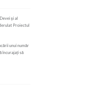
Devei și al
 derulat Proiectul
jucării unui număr
 încurajați să