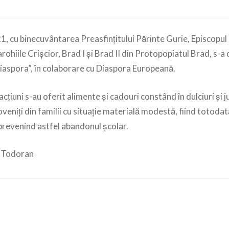
21, cu binecuvântarea Preasfințitului Părinte Gurie, Episcopul 
rohiile Crișcior, Brad I și Brad II din Protopopiatul Brad, s-a
iaspora”, în colaborare cu Diaspora Europeană.
acțiuni s-au oferit alimente și cadouri constând în dulciuri și 
veniți din familii cu situație materială modestă, fiind totodată
prevenind astfel abandonul școlar.
n Todoran