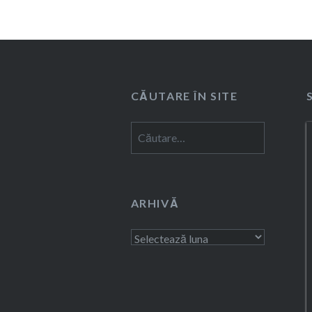
CĂUTARE ÎN SITE
Caută
după:
ARHIVĂ
Arhivă