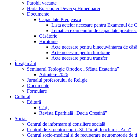
Parohii vacante
Harta Episcopiei Devei și Hunedoarei
Documente
Capacitate Preoțească
Lista actelor necesare pentru Examenul de C
Tematica examenului de capacitate preoteas
Căsătorie
Hirotonie
Acte necesare pentru binecuvântarea de căsă
Acte necesare pentru hirotonie
Acte necesare pentru transfer
Învățământ
Seminarul Teologic Ortodox „Sfânta Ecaterina”
Admitere 2026
Jurnalul profesorului de Religie
Documente
Formulare
Cultural
Editură
Cărți
Revista Eparhială „Dacia Creștină”
Social
Centrul de informare și consiliere socială
Centrul de zi pentru copii „Sf. Părinți Ioachim și Ana”
Centrul socio-medical și de recuperare neuromotorie de ti