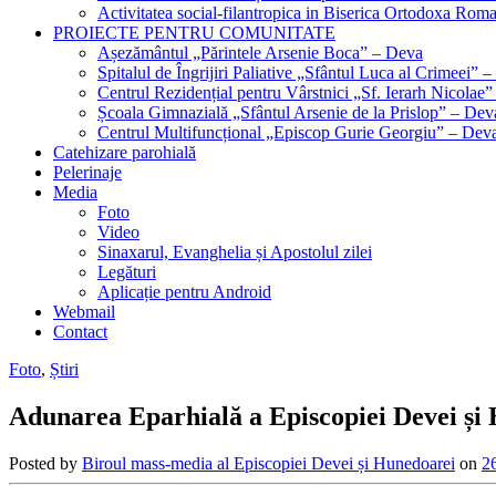
Activitatea social-filantropica in Biserica Ortodoxa Rom
PROIECTE PENTRU COMUNITATE
Așezământul „Părintele Arsenie Boca” – Deva
Spitalul de Îngrijiri Paliative „Sfântul Luca al Crimeei” 
Centrul Rezidențial pentru Vârstnici „Sf. Ierarh Nicolae
Școala Gimnazială „Sfântul Arsenie de la Prislop” – Dev
Centrul Multifuncțional „Episcop Gurie Georgiu” – Dev
Catehizare parohială
Pelerinaje
Media
Foto
Video
Sinaxarul, Evanghelia și Apostolul zilei
Legături
Aplicație pentru Android
Webmail
Contact
Foto
,
Știri
Adunarea Eparhială a Episcopiei Devei și
Posted by
Biroul mass-media al Episcopiei Devei și Hunedoarei
on
2