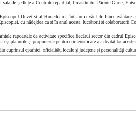
n sala de ședințe a Centrului eparhial, Preasfințitul Părinte Gurie, Epi
, Episcopul Devei și al Hunedoarei, într-un cuvânt de binecuvântare a 
piscopiei, cu nădejdea ca și în anul acesta, lucrătorii și colaboratorii C
hiale rapoartele de activitate specifice fiecărui sector din cadrul Epis
dar și planurile și propunerile pentru o intensificare a activităților aceste
din cuprinsul eparhiei, oficialități locale și județene și personalități cul