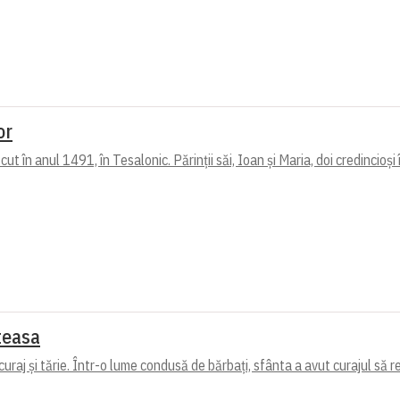
or
t în anul 1491, în Tesalonic. Părinții săi, Ioan și Maria, doi credincioși î
teasa
raj și tărie. Într-o lume condusă de bărbați, sfânta a avut curajul să re