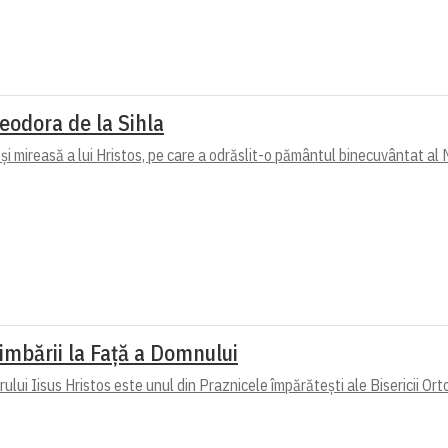
eodora de la Sihla
 mireasă a lui Hristos, pe care a odrăslit-o pământul binecuvântat al M
mbării la Față a Domnului
lui Iisus Hristos este unul din Praznicele împărătești ale Bisericii Ort