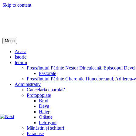
Skip to content
Episcopia Devei și Hunedoarei
Menu
Acasa
Istoric
Ierarhi
Preasfințitul Părinte Nestor Dinculeană, Episcopul Devei
Pastorale
Preasfințitul Părinte Gherontie Hunedoreanul, Arhiereu-v
Administrativ
Cancelaria eparhială
Protopopiate
Brad
Deva
Hațeg
Orăștie
Petroșani
Mănăstiri și schituri
Paraclise