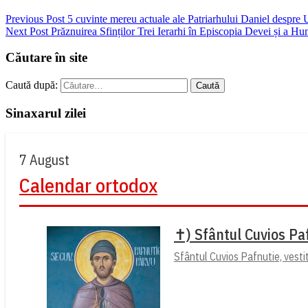
Previous Post
5 cuvinte mereu actuale ale Patriarhului Daniel despre
Next Post
Prăznuirea Sfinților Trei Ierarhi în Episcopia Devei și a Hu
Căutare în site
Caută după:
Sinaxarul zilei
7 August
Calendar ortodox
✝) Sfântul Cuvios Pa
Sfântul Cuvios Pafnutie, vesti