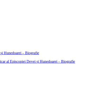
 și Hunedoarei – Biografie
icar al Episcopiei Devei și Hunedoarei – Biografie