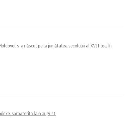
oldovei, s-a născut pe la jumătatea secolului al XVII-lea, în
odoxe, sărbătorită la 6 august.