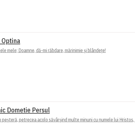
a Optina
le mele; Doamne, dă-mi răbdare, mărinimie şi blândeţe!
ic Dometie Persul
o peșteră, petrecea acolo săvârșind multe minuni cu numele lui Hristos, 