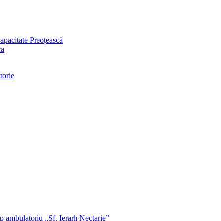
apacitate Preoțească
ca
torie
p ambulatoriu „Sf. Ierarh Nectarie”