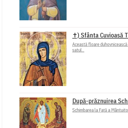
✝) Sfânta Cuvioasă T
Această floare duhovnicească și
satul...
După-prăznuirea Schi
Schimbarea la Față a Mântuitoru