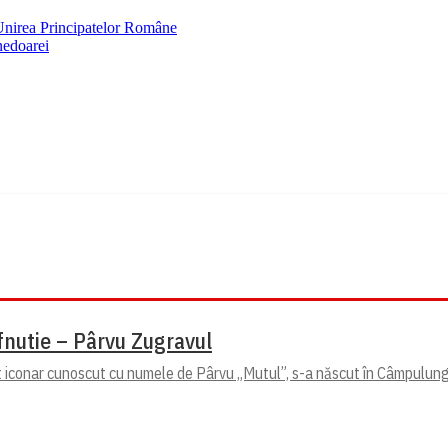
 Unirea Principatelor Române
nedoarei
fnutie – Pârvu Zugravul
t iconar cunoscut cu numele de Pârvu „Mutul”, s-a născut în Câmpulung 