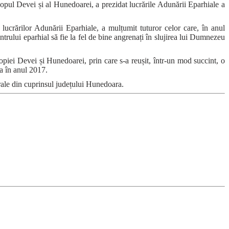
scopul Devei și al Hunedoarei, a prezidat lucrările Adunării Eparhiale a
lucrărilor Adunării Eparhiale, a mulțumit tuturor celor care, în anul
entrului eparhial să fie la fel de bine angrenați în slujirea lui Dumnezeu
copiei Devei și Hunedoarei, prin care s-a reușit, într-un mod succint, o
ia în anul 2017.
turale din cuprinsul județului Hunedoara.