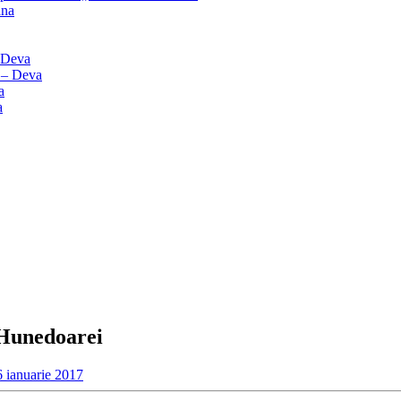
ana
– Deva
” – Deva
a
a
 Hunedoarei
6 ianuarie 2017