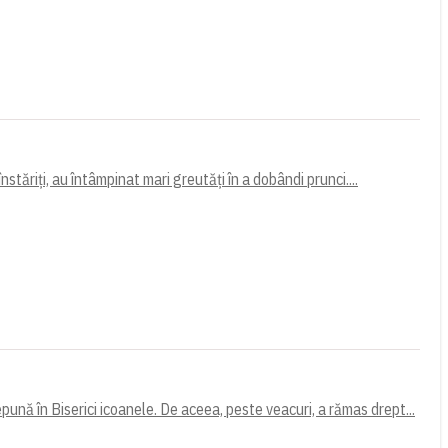
nstăriți, au întâmpinat mari greutăți în a dobândi prunci....
pună în Biserici icoanele. De aceea, peste veacuri, a rămas drept...