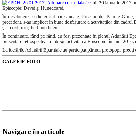
Joi, 26 ianuarie 2017, î
Episcopiei Devei și Hunedoarei.
În deschiderea ședinței ordinare anuale, Preasfințitul Părinte Gurie
precedent, s-au implicat în buna desfășurare a activităților din cadrul E
și a credincioșilor hunedoreni.
În continuare, rând pe rând, au fost prezentate în plenul Adunării Epar
prezentare retrospectivă a întregii activități a Episcopiei în anul 2016, 
La lucrările Adunării Eparhiale au participat părinții protopopi, preoți 
GALERIE FOTO
Navigare în articole