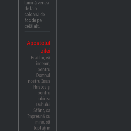
lumină venea
de la o
coloană de
foc de pe
celălalt...
Apostolul
zilei
Fraților, vă
îndemn,
pentru
Domnul
nostru Iisus
Hristos și
pentru
iubirea
Duhului
Sfânt, ca
împreună cu
mine, să
luptați în