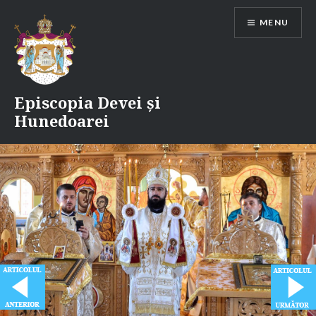
Skip
MENU
to
content
Episcopia Devei și
Hunedoarei