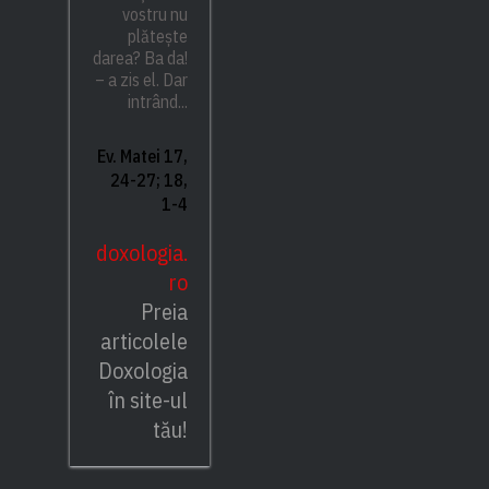
vostru nu
plătește
darea? Ba da!
– a zis el. Dar
intrând...
Ev. Matei 17,
24-27; 18,
1-4
doxologia.
ro
Preia
articolele
Doxologia
în site-ul
tău!