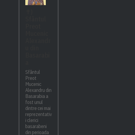
✝)
Sfântul
Preot
Mucenic
Alexandr
u din
Basarabi
a
Sfântul
Preot
Mucenic
Alexandru din
Basarabia a
fost unul
dintre cei mai
reprezentativ
i clerici
basarabeni
din perioada