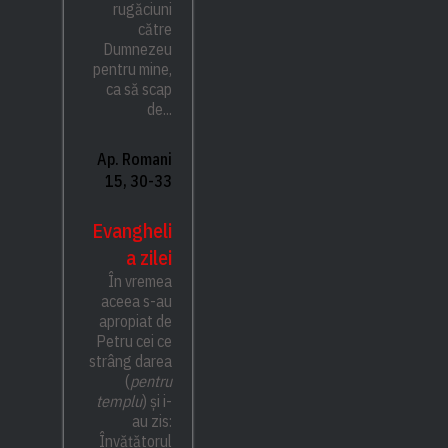
rugăciuni
către
Dumnezeu
pentru mine,
ca să scap
de...
Ap. Romani
15, 30-33
Evangheli
a zilei
În vremea
aceea s-au
apropiat de
Petru cei ce
strâng darea
(
pentru
templu
) și i-
au zis:
Învățătorul