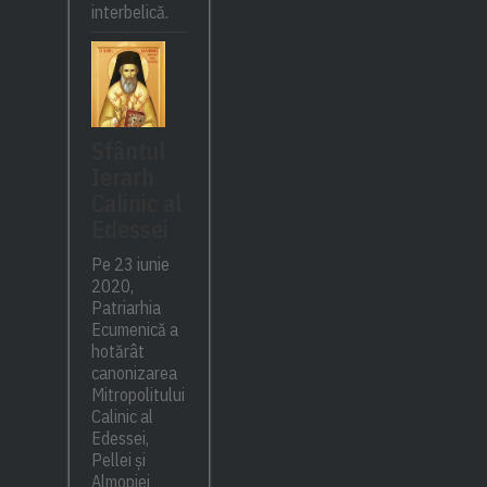
interbelică.
Sfântul
Ierarh
Calinic al
Edessei
Pe 23 iunie
2020,
Patriarhia
Ecumenică a
hotărât
canonizarea
Mitropolitului
Calinic al
Edessei,
Pellei și
Almopiei