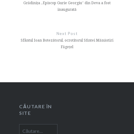
articole
Grădinița „Episcop Gurie Georgiu” din Deva a fost
inaugurată
Next Post
Sfântul Ioan Botezătorul, ocrotitorul Sfintei Mănăstiri
Făgețel
CĂUTARE ÎN
SITE
Caută