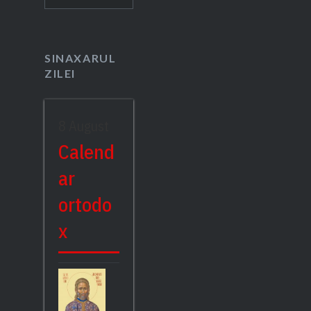
după:
SINAXARUL
ZILEI
8 August
Calend
ar
ortodo
x