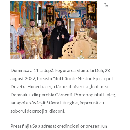
În
Duminica a 11-a după Pogorârea Sfântului Duh, 28
august 2022, Preasfințitul Părinte Nestor, Episcopul
Devei și Hunedoarei, a târnosit biserica „Înălțarea
Domnului” din parohia Cârnești, Protopopiatul Hațeg,
iar apoi a săvârșit Sfânta Liturghie, împreună cu
soborul de preoți și diaconi.
Preasfinția Sa a adresat credincioșilor prezenți un