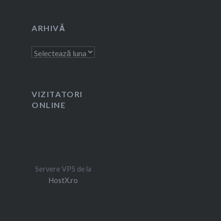
ARHIVĂ
Arhivă
VIZITATORI
ONLINE
Servere VPS de la
HostX.ro