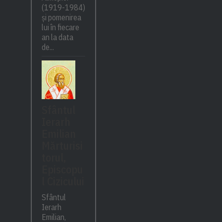
(1919-1984)
și pomenirea
lui în fiecare
an la data
de...
Sfântul
Ierarh
Emilian
Mărturisi
torul,
Episcopu
l Cizicului
Sfântul
Ierarh
Emilian,