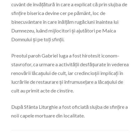
cuvânt de învățătură în care a explicat că prin slujba de
sfințire biserica devine cer pe pământ, loc de
binecuvântare în care înălțăm rugăciuni înaintea lui
Dumnezeu, luând mijlocitori și ajutători pe Maica
Domnului și pe toți sfinții.
Preotul paroh Gabriel Iuga a fost hirotesit iconom-
stavrofor, ca urmare a activității desfășurate în vederea
renovării lăcașului de cult, iar credincioșii implicați în
lucrările de restaurare și înfrumusețare a lăcașului de
cult au primit acte de cinstire.
După Sfânta Liturghie a fost oficiată slujba de sfințire a
noii capele mortuare din localitate.