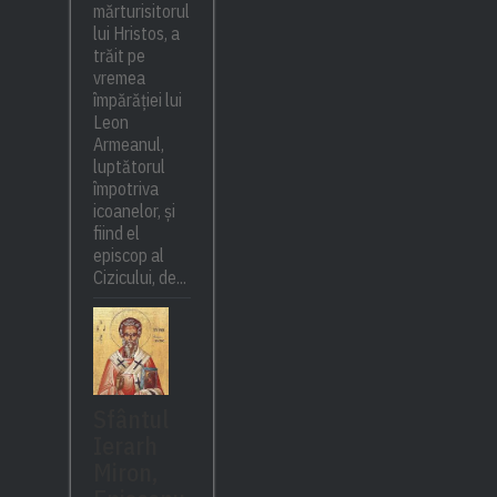
mărturisitorul
lui Hristos, a
trăit pe
vremea
împărăției lui
Leon
Armeanul,
luptătorul
împotriva
icoanelor, și
fiind el
episcop al
Cizicului, de...
Sfântul
Ierarh
Miron,