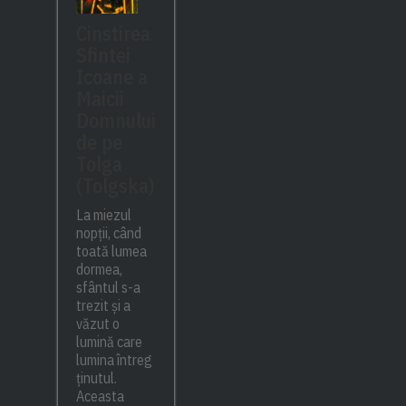
Cinstirea
Sfintei
Icoane a
Maicii
Domnului
de pe
Tolga
(Tolgska)
La miezul
nopții, când
toată lumea
dormea,
sfântul s-a
trezit și a
văzut o
lumină care
lumina întreg
ținutul.
Aceasta