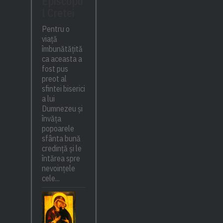
Episcopu
l Cretei
Pentru o
viață
îmbunătățită
ca aceasta a
fost pus
preot al
sfintei biserici
a lui
Dumnezeu și
învăța
popoarele
sfânta bună
credință și le
întărea spre
nevoințele
cele...