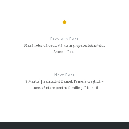
Navigare
în
Previous Post
articole
Masă rotundă dedicată vieții și operei Părintelui
Arsenie Boca
Next Post
8 Martie | Patriarhul Daniel: Femeia creștină –
binecuvântare pentru familie și Biserică