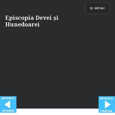
Skip
MENU
to
content
Episcopia Devei și
Hunedoarei