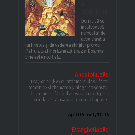
a
Domnului
Dorind să se
îndulcească
neîncetat de
acea slavă a
lui Hristos și de vederea sfinților proroci,
Petru a luat îndrăzneală și a zis: Doamne,
bine este nouă să...
Apostolul zilei
Fraților, siliți-vă cu atât mai mult să faceți
temeinice și chemarea și alegerea voastră,
de vreme ce, făcând acestea, nu veți greși
niciodată. Că așa vi se va da cu bogăție...
Ap. II Petru 1, 10-19
Evanghelia zilei