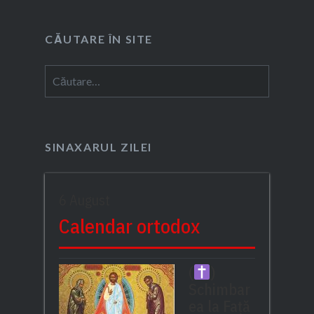
CĂUTARE ÎN SITE
Caută
după:
SINAXARUL ZILEI
6 August
Calendar ortodox
(
)
Schimbar
ea la Față