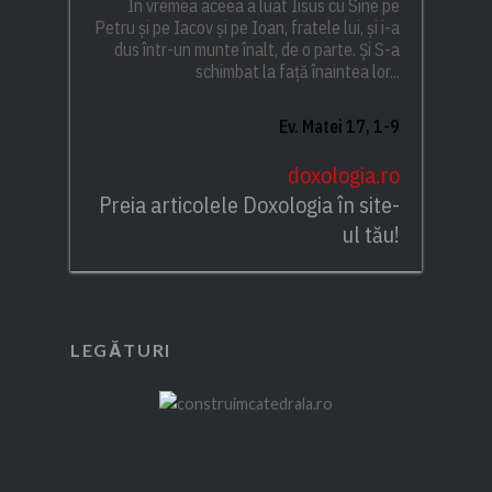
În vremea aceea a luat Iisus cu Sine pe
Petru și pe Iacov și pe Ioan, fratele lui, și i-a
dus într-un munte înalt, de o parte. Și S-a
schimbat la față înaintea lor...
Ev. Matei 17, 1-9
doxologia.ro
Preia articolele Doxologia în site-
ul tău!
LEGĂTURI