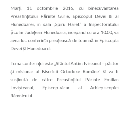
Marți, 11 octombrie 2016, cu binecuvântarea
Preasfințitului Părinte Gurie, Episcopul Devei și al
Hunedoarei, în sala „Spiru Haret” a Inspectoratului
Școlar Județean Hunedoara, începând cu ora 10.00, va
avea loc conferința preoțească de toamnă în Episcopia
Devei și Hunedoarei.
Tema conferinței este „Sfântul Antim Ivireanul – păstor
și misionar al Bisericii Ortodoxe Române” și va fi
susținută de către Preasfințitul Părinte Emilian
Lovișteanul, Episcop-vicar al Arhiepiscopiei
Râmnicului.