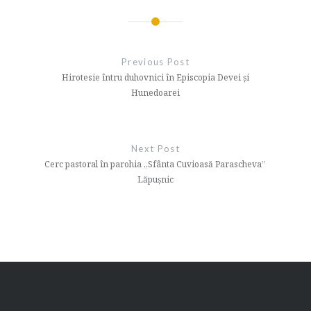
Navigare
în
Previous Post
articole
Hirotesie întru duhovnici în Episcopia Devei și
Hunedoarei
Next Post
Cerc pastoral în parohia „Sfânta Cuvioasă Parascheva”
Lăpușnic