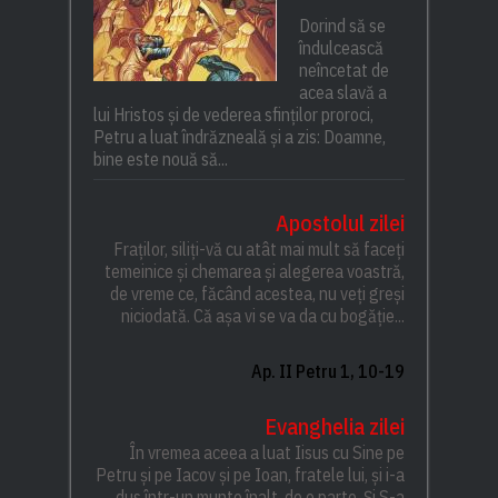
Dorind să se
îndulcească
neîncetat de
acea slavă a
lui Hristos și de vederea sfinților proroci,
Petru a luat îndrăzneală și a zis: Doamne,
bine este nouă să...
Apostolul zilei
Fraților, siliți-vă cu atât mai mult să faceți
temeinice și chemarea și alegerea voastră,
de vreme ce, făcând acestea, nu veți greși
niciodată. Că așa vi se va da cu bogăție...
Ap. II Petru 1, 10-19
Evanghelia zilei
În vremea aceea a luat Iisus cu Sine pe
Petru și pe Iacov și pe Ioan, fratele lui, și i-a
dus într-un munte înalt, de o parte. Și S-a