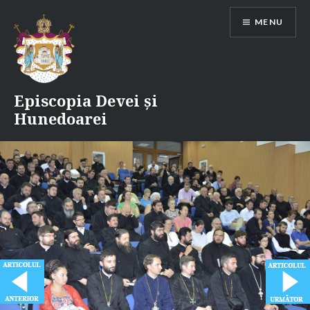
Skip
MENU
to
content
Episcopia Devei și
Hunedoarei