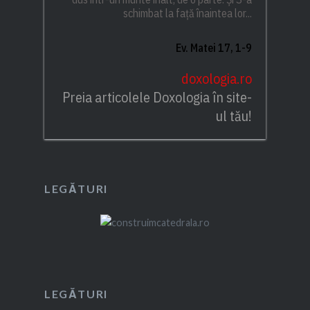
schimbat la față înaintea lor...
Ev. Matei 17, 1-9
doxologia.ro
Preia articolele Doxologia în site-
ul tău!
LEGĂTURI
LEGĂTURI