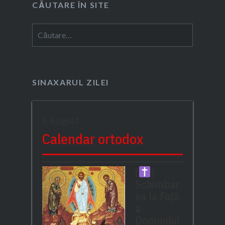
CĂUTARE ÎN SITE
Caută
după:
SINAXARUL ZILEI
6 August
Calendar ortodox
(
)
Schimbar
ea la Față
a
Domnului