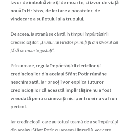
izvor de îmbolnăvire şi de moarte, ci izvor de viaţă
nouă în Hristos, de iertare a păcatelor, de
vindecare a sufletului şi a trupului.
De aceea, la strană se cântă în timpul împărtăşirii
credincioşilor:
„Trupul lui Hristos primiţi şi din izvorul cel
fără de moarte gustaţi”
.
Prin urmare,
regula împărtăşirii clericilor şi
credincioşilor din acelaşi Sfânt Potir rămâne
neschimbată, iar preoţii vor explica tuturor
credincioşilor că această împărtăşire nu a fost
vreodată pentru cineva şi nici pentru ei nu va fi un
pericol.
Iar credincioşii, care au totuşi teamă de a se împărtăşi
din acelaşi Sfânt Potir cu aceeaşi linguriţă, vor cere