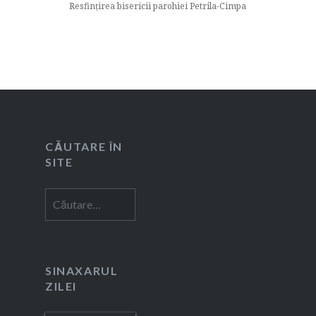
Resfințirea bisericii parohiei Petrila-Cimpa
CĂUTARE ÎN
SITE
Caută
după:
SINAXARUL
ZILEI