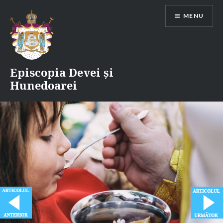
Skip
MENU
to
content
Episcopia Devei și
Hunedoarei