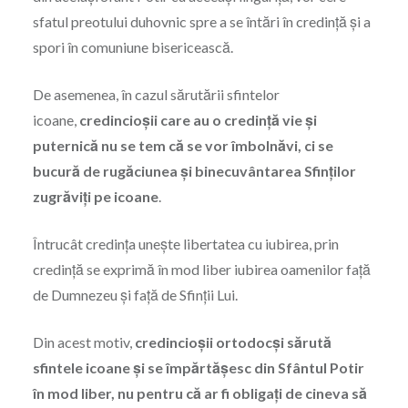
sfatul preotului duhovnic spre a se întări în credinţă şi a
spori în comuniune bisericească.
De asemenea, în cazul sărutării sfintelor
icoane,
credincioşii care au o credinţă vie şi
puternică nu se tem că se vor îmbolnăvi, ci se
bucură de rugăciunea şi binecuvântarea Sfinţilor
zugrăviţi pe icoane
.
Întrucât credinţa uneşte libertatea cu iubirea, prin
credinţă se exprimă în mod liber iubirea oamenilor faţă
de Dumnezeu şi faţă de Sfinţii Lui.
Din acest motiv,
credincioşii ortodocşi sărută
sfintele icoane şi se împărtăşesc din Sfântul Potir
în mod liber, nu pentru că ar fi obligaţi de cineva să