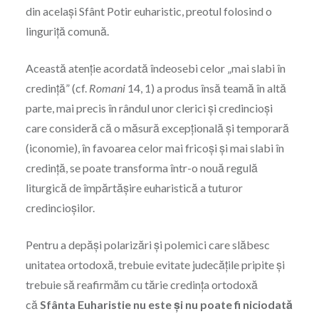
din acelaşi Sfânt Potir euharistic, preotul folosind o
linguriţă comună.
Această atenţie acordată îndeosebi celor „mai slabi în
credinţă” (cf.
Romani
14, 1) a produs însă teamă în altă
parte, mai precis în rândul unor clerici şi credincioşi
care consideră că o măsură excepţională şi temporară
(iconomie), în favoarea celor mai fricoşi şi mai slabi în
credinţă, se poate transforma într-o nouă regulă
liturgică de împărtăşire euharistică a tuturor
credincioşilor.
Pentru a depăşi polarizări şi polemici care slăbesc
unitatea ortodoxă, trebuie evitate judecăţile pripite şi
trebuie să reafirmăm cu tărie credinţa ortodoxă
că
Sfânta Euharistie nu este şi nu poate fi niciodată