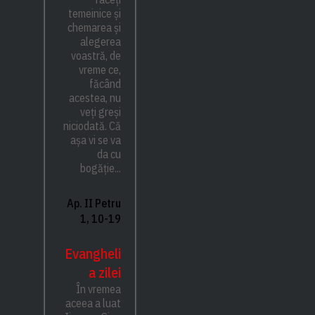
temeinice și
chemarea și
alegerea
voastră, de
vreme ce,
făcând
acestea, nu
veți greși
niciodată. Că
așa vi se va
da cu
bogăție...
Ap. II Petru
1, 10-19
Evangheli
a zilei
În vremea
aceea a luat