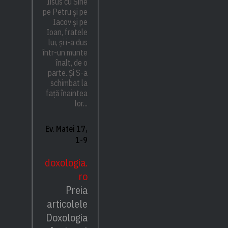
Iisus cu Sine
pe Petru și pe
Iacov și pe
Ioan, fratele
lui, și i-a dus
într-un munte
înalt, de o
parte. Și S-a
schimbat la
față înaintea
lor...
Ev. Matei 17,
1-9
doxologia.
ro
Preia
articolele
Doxologia