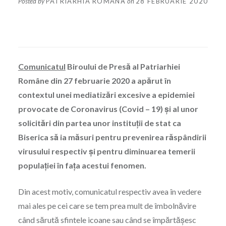
Posted by
PATRIARHIA ROMÂNĂ
on
28 FEBRUARIE 2020
Comunicatul
Biroului de Presă al Patriarhiei
Române din 27 februarie 2020 a apărut în
contextul unei mediatizări excesive a epidemiei
provocate de Coronavirus (Covid – 19) şi al unor
solicitări din partea unor instituţii de stat ca
Biserica să ia măsuri pentru prevenirea răspândirii
virusului respectiv şi pentru diminuarea temerii
populaţiei în faţa acestui fenomen.
Din acest motiv, comunicatul respectiv avea în vedere
mai ales pe cei care se tem prea mult de îmbolnăvire
când sărută sfintele icoane sau când se împărtăşesc