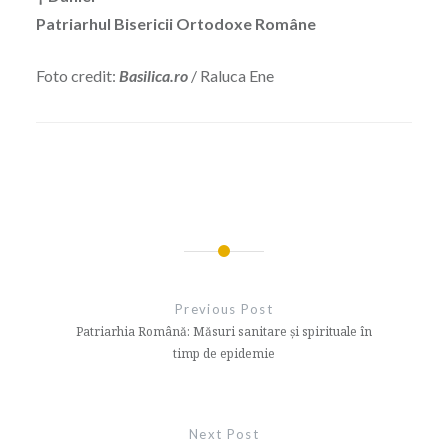
Patriarhul Bisericii Ortodoxe Române
Foto credit:
Basilica.ro
/ Raluca Ene
Navigare
în
Previous Post
articole
Patriarhia Română: Măsuri sanitare şi spirituale în
timp de epidemie
Next Post