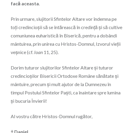
facă aceasta
.
Prin urmare, slujitorii Sfintelor Altare vor îndemna pe
toţi credincioşii să se întărească în credinţă şi să cultive
comuniunea euharistică în Biserică, pentru a dobândi
mântuirea, prin unirea cu Hristos-Domnul, Izvorul vieţii
veşnice (cf.
Ioan
11, 25).
Dorim tuturor slujitorilor Sfintelor Altare şi tuturor
credincioşilor Bisericii Ortodoxe Române sănătate şi
mântuire, precum şi mult ajutor de la Dumnezeu în
timpul Postului Sfintelor Paşti, ca înaintare spre lumina
şi bucuria Învierii!
Al vostru către Hristos-Domnul rugător,
† Daniel