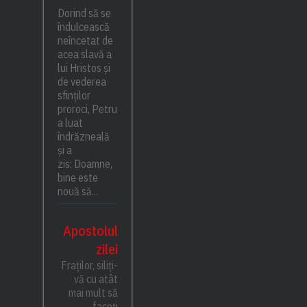
Dorind să se
îndulcească
neîncetat de
acea slavă a
lui Hristos și
de vederea
sfinților
proroci, Petru
a luat
îndrăzneală
și a
zis: Doamne,
bine este
nouă să...
Apostolul
zilei
Fraților, siliți-
vă cu atât
mai mult să
faceți